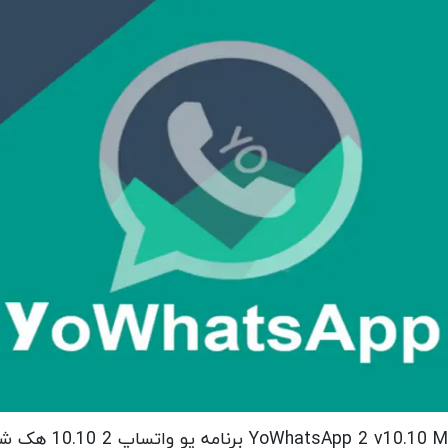
YoWhatsApp 2 v10. برنامه یو واتساپ 2 10.10 هک شده