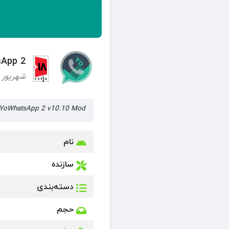
YoWhatsApp 2 – دانلود 
شهریور 19, 1404 (11 ماه قبل)
YoWhatsApp 2 v10.10 Mod برنامه یو واتساپ 2 نسخه 10.10 مود شده
نام
سازنده
دسته‌بندی
حجم