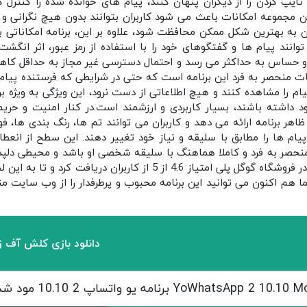
ایپ کردن را از دیگران پنهان کنند، پیام‌ های خوانده‌ شده را کنترل ک
ین مجموعه امکانات باعث می‌ شود کاربران بتوانند بدون هیچ نگرانی و ب
به بهترین شکل ممکن محافظت شود، علاوه بر این، برنامه امکاناتی بر
 توانند پیام‌ ها و گفتگوهای خود را با استفاده از رمز عبور، اثر انگش
ساس به حداکثر می‌ رسد و احتمال دسترسی غیر مجاز به حداقل کاهش 
نات منحصر به فرد این برنامه است که حتی در شرایطی که فرستنده پیام 
یام را مشاهده کنند و هیچ اطلاعاتی از دست نرود، این ویژگی به ویژه بر
د داشته باشند، بسیار کاربردی و ارزشمند است.در کنار امنیت و حری
هر برنامه ارائه می‌ دهد و کاربران می‌ توانند تم‌ ها، رنگ‌ بندی‌ ها، ف
یام‌ ها را مطابق با سلیقه و نیاز خود تغییر دهند. این سطح از انعط
ر منحصر به‌ فرد و کاملا هماهنگ با سلیقه شخصی او باشد و محیطی دلپذ
شما هم اکنون می توانید این برنامه محبوب و پرطرفدار را از وب سایت م
دانلود بازی کلش آف زا
YoWhatsApp 2 10.10 برنامه یو واتساپ 2 10.10 مود شده