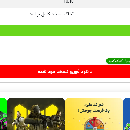
10.10
آنلاک نسخه کامل برنامه
م! : کلیک کنید
دانلود فوری نسخه مود شده