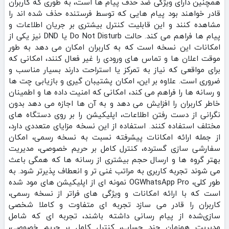
همچنین دارای ویژگی ضد حذف پیام ها است، به طوری که کاربران
قادر خواهند بود پیام‌ هایی که توسط فرستنده حذف شده‌ اند را
مشاهده کنند و این قابلیت کنترل بیشتری بر جریان اطلاعات و
پیام‌ ها فراهم می‌ کند. حالت Do Not Disturb یا DND نیز یکی از
امکانات این نسخه است که به کاربران امکان می‌ دهد به طور
موقت اعلان‌ ها و تماس‌ های ورودی را غیر فعال کنند، امکانی که
برای مواقعی که نیاز به تمرکز یا استراحت دارند بسیار مناسب و
ضروری است. علاوه بر این، امکان پشتیبان‌ گیری و بازیابی چت‌ ها
و رسانه‌ ها را فراهم می‌ کند، امکانی که امنیت داده‌ ها و اطمینان
خاطر کاربران را افزایش می‌ دهد و به آن ها اجازه می‌ دهد بدون
نگرانی از دست رفتن اطلاعات، اپلیکیشن را بر روی دستگاه‌ های
مختلف استفاده کنند. استفاده از این نسخه مزایای متعددی دارد،
از جمله ارائه امکانات پیشرفته نسبت به نسخه رسمی، امکان
سفارشی‌ سازی گسترده، کنترل کامل بر حریم خصوصی، مدیریت
بهتر گروه‌ ها و ارسال حجم بیشتری از رسانه‌ ها که همگی باعث
می‌ شوند تجربه کاربری به مراتب غنی‌ تر و انعطاف‌ پذیرتر شود. به
طور کلی، OGWhatsApp Pro نمونه‌ ای از اپلیکیشن‌ های مود شده
است که با ارائه امکانات و ویژگی‌ های فراتر از نسخه رسمی،
کاربران را قادر می‌ سازد تجربه‌ ای متفاوت و کاملا شخصی‌
سازی‌شده از پیام‌ رسانی داشته باشند، تجربه‌ ای که شامل
مدیریت همزمان چند حساب، کنترل کامل بر حریم خصوصی،