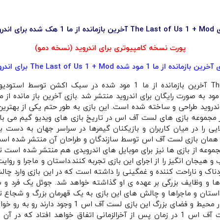
از ما 1 هک شده برای اندروید
پورت نسخه کامپیوتری برای اندروید (نسخه دمو)
ن بازمانده از ما 1 مود شده The Last of Us 1 + Mod برای اندروید
روید طراحی و ساخته شده است. این بازی به طور حتم یکی از بهترین
 مجموعه بازی های لست آف اس در تاریخ بازی های ویدیو گیم می ب
یی را در میان کاربران و بازیکنان گیمرها در سراسر جهان به دست ب
مانده یا همان بازی لست آف اس توسط سازندگان و طراحان آن منتشر شده ا
مجموعه از بازی ها نیز برای موبایل های اندرویدی هم منتشر شده است تا
و هیجان انگیز را از اجرای این بازی تجربه کنند.داستان و ماجرا و روایت
اک و ناراحت کننده و غمگینی را داشته است که در این بازی وارد چال
 و وظایف بزرگی بر عهده ی او گذاشته خواهد شد. جوئل یک فرد و
داستان و ماجراها و چالش های این بازی به یک قهرمان بزرگ و شجاع ت
دشمنان مختلف و متنوعی که در محیط و فضای بزرگ این با
کند. داستان و روایت بازی لست آف اس 1 در زمان پس از آخرالزمانی اتفاق خواهد اف