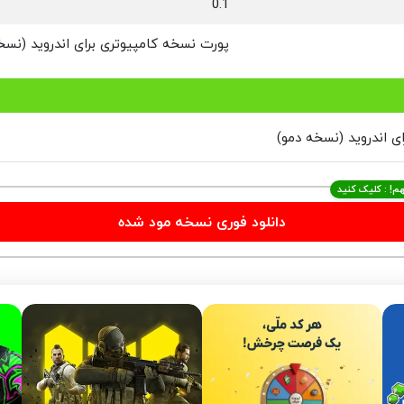
0.1
پورت نسخه کامپیوتری برای اندروید (نسخ
م! : کلیک کنید
دانلود فوری نسخه مود شده