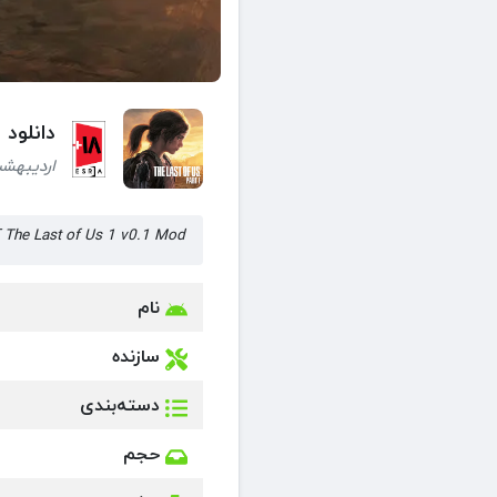
دانلود بازی The Last of Us 1 آخرین
اردیبهشت 5, 1404 (1 س
The Last of Us 1 v0.1 Mod آخرین بازمانده از ما 1 نسخه 0.1 مود شده
نام
سازنده
دسته‌بندی
حجم