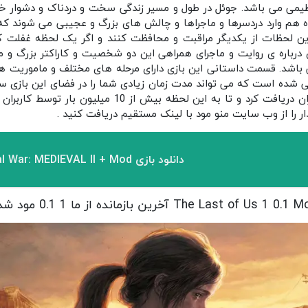
ظیمی می باشد. جوئل در طول و مسیر زندگی سخت و دردناک و دشوار خود 
ه هم وارد دردسرها و ماجراها و چالش های بزرگ و عجیبی می شوند ک
 آخرین لحظات از یکدیگر مراقبت و محافظت کنند و اگر یک لحظه غفلت 
 درباره ی روایت و ماجرای همراهی این دو شخصیت و کاراکتر بزرگ و
 باشد. قسمت داستانی این بازی دارای مرحله های مختلف و ماموریت ه
 شده است که می تواند مدت زمان زیادی شما را در فضای این بازی سرگرم
ما 1 پلی امتیاز 4.9 از 5 از کاربران دریافت کرد و تا به ای
ار را از وب سایت منو مود با لینک مستقیم دریافت کنید .
دانلود بازی Total War: MEDIEVAL II + Mod مود شده برای اندروید
The Last of Us 1 0.1 آخرین بازمانده از ما 1 0.1 مود شده