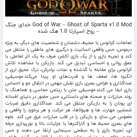
God of War – Ghost of Sparta v1.0 Mod خدای جنگ
– روح اسپارتا 1.0 هک شده
تعاملات کراتوس با محیط، دشمنان و شخصیت‌ های دیگر، به ویژه
دیموس، حس واقعی انسانیت و درگیری‌ های عاطفی را منتقل می‌
کند و تجربه بازی را از یک بازی اکشن صرف به یک اثر تعاملی با
عمق روانی و احساسی تبدیل می‌ کند. بازیکن با مشاهده تلاش
کراتوس برای مقابله با گذشته و نجات برادرش، درک عمیق‌ تری از
انگیزه‌ ها، ضعف‌ ها و قدرت‌های او پیدا می‌کند.موسیقی،
صداگذاری و طراحی بصری بازی نقش مهمی در انتقال جو و احساس
بازی ایفا می‌ کنند.موسیقی متن با ریتمی حماسی و هماهنگ با
روند مبارزات و صحنه‌ های داستانی، حس حضور در دنیای افسانه‌
ای یونان را به بازیکن منتقل می‌ کند. صداگذاری دقیق ضربات
شمشیر، مهارت‌ ها و هیولاها، هر حرکت و هر برخورد را واقعی و
ملموس می‌ سازد و بازیکن را در قلب مبارزات غرق می‌ کند. جلوه‌
های بصری محیط‌ ها و کاراکترها با جزئیات بالا و نورپردازی حرفه‌
ای، تجربه بازی را به سطحی سینمایی ارتقا می‌ دهند و حس
حضور واقعی در دنیای یونان باستان را القا می‌ کنند. طراحی