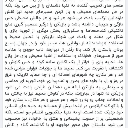
طلسم‌ های تخریب‌ کننده، نه تنها دشمنان را از بین می‌ برند بلکه
در حل معماهای محیطی و باز کردن مسیرهای جدید نیز نقش
دارند.این ترکیب باعث می‌ شود هر نبرد و هر چالش محیطی حس
تازگی و هیجان داشته باشد و بازیکن را درگیر تصمیم‌ گیری‌ های
تاکتیکی کند.معماها و سکوبازی بخش دیگری از تجربه بازی را
شکل می‌ دهند و باعث می‌ شوند بازیکن با تحلیل محیط و
استفاده هوشمندانه از توانایی‌ ها، مسیر خود را در جهان وسیع
یونان باستان باز کند. بالا رفتن از دیوارها، تاب خوردن با طناب،
عبور از مسیرهای خطرناک و استفاده از اشیا محیطی برای حل پازل‌
ها، تجربه بازی را فراتر از یک اکشن ساده کرده و حس کاوش و
اکتشاف را تقویت می‌ کند. محیط‌ ها با جزئیات فراوان طراحی شده‌
اند و هر مکان، چه شهرهای افسانه‌ ای و چه معابد تاریک و غرق
در رمز و راز، با جلوه‌ های بصری و نمادپردازی خود، تجربه‌ ای حماسی
و سینمایی به بازیکن ارائه می‌ دهد.این طراحی باعث می‌ شود
بازیکن نه تنها در مبارزات، بلکه در کاوش محیط نیز با چالش‌ ها
و لحظات جذاب رو به‌ رو شود و هر مسیر و هر مکان، داستان خود
را بازگو کند.کراتوس در اینجا بیش از همیشه به جنبه‌ های انسانی
خود نزدیک شده است. او نه تنها جنگجویی انتقام‌ جو است، بلکه
شخصیتی پر از حسرت، پشیمانی و عشق به خانواده نیز محسوب
می‌ شود. داستان حول محور مواجهه او با گذشته، گناه و تلاش