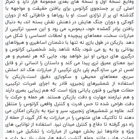
وقایع نسخه اول و نسخه‌ های بعدی مجموعه قرار دارد و تمرکز
اصلی آن بر جستجوی کراتوس برای یافتن حقیقت و مواجهه با
گذشته‌ ای پر از تراژدی است. او با رویاها و خاطراتی که از دوران
کودکی و دوران جنگ‌ هایش در ذهنش نقش بسته‌ اند، به دنبال
یافتن برادر گمشده خود، دیموس، می‌ رود و این مسیر، ترکیبی از
مبارزات سخت، معماهای پیچیده و لحظات احساسی را شکل می‌
دهد. بازیکن در طول بازی نه تنها با دشمنان اساطیری و هیولاهای
یونانی رو به‌ رو می‌ شود، بلکه شاهد رشد شخصیتی کراتوس و
درگیری‌ های درونی او نیز خواهد بود، جایی که هر تصمیم و هر
نبرد معنای عمیق‌ تری پیدا می‌ کند و داستان را انسانی‌ تر و قابل
لمس‌ تر می‌ سازد.گیم‌ پلی بازی ترکیبی از مبارزات هک‌ اند‌ اسلش
سریع، معماهای محیطی و سکوبازی دقیق است.بازیکن با
استفاده از شمشیرهای زنجیری، قادر به اجرای ضربات ترکیبی،
حملات هوایی و فنون پایانی ویژه است که هم زیبایی بصری دارند
و هم نیازمند مهارت و دقت بازیکن هستند. هر حمله و حرکت با
دقت طراحی شده تا حس قدرت و کنترل واقعی کراتوس را منتقل
کند. علاوه بر شمشیرهای زنجیری، سپر و نیزه به بازیکن امکان می‌
دهند تا تاکتیک‌ های متنوعی را در مبارزات به کار گیرد، از حمله از
راه دور گرفته تا دفاع و کنترل میدان نبرد. استفاده از توانایی‌ های
ویژه و جادوها نیز بخش مهمی از مبارزات را تشکیل می‌ دهد.
مهارت‌ هایی مانند حمله آتشین تیغه‌ ها، وزش باد یخ‌ باری و