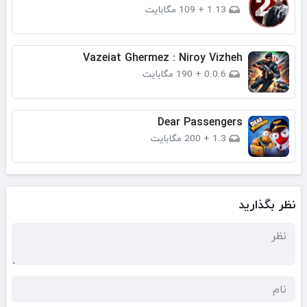
1.13
+
109 مگابایت
Vazeiat Ghermez : Niroy Vizheh
0.0.6
+
190 مگابایت
Dear Passengers
1.3
+
200 مگابایت
نظر بگذارید