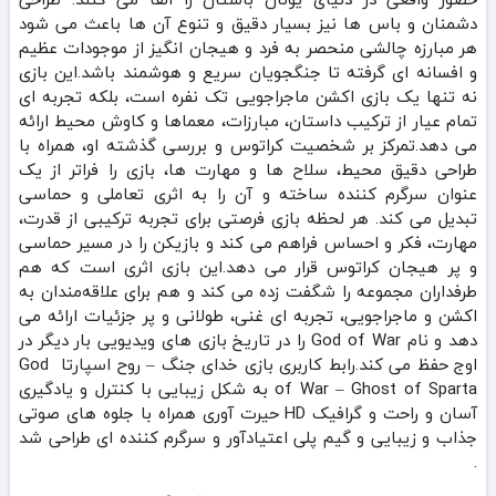
دشمنان و باس‌ ها نیز بسیار دقیق و تنوع آن‌ ها باعث می‌ شود
هر مبارزه چالشی منحصر‌ به‌ فرد و هیجان‌ انگیز از موجودات عظیم
و افسانه‌ ای گرفته تا جنگجویان سریع و هوشمند باشد.این بازی
نه تنها یک بازی اکشن ماجراجویی تک‌ نفره است، بلکه تجربه‌ ای
تمام‌ عیار از ترکیب داستان، مبارزات، معماها و کاوش محیط ارائه
می‌ دهد.تمرکز بر شخصیت کراتوس و بررسی گذشته او، همراه با
طراحی دقیق محیط، سلاح‌ ها و مهارت‌ ها، بازی را فراتر از یک
عنوان سرگرم‌ کننده ساخته و آن را به اثری تعاملی و حماسی
تبدیل می‌ کند. هر لحظه بازی فرصتی برای تجربه ترکیبی از قدرت،
مهارت، فکر و احساس فراهم می‌ کند و بازیکن را در مسیر حماسی
و پر هیجان کراتوس قرار می‌ دهد.این بازی اثری است که هم
طرفداران مجموعه را شگفت‌ زده می‌ کند و هم برای علاقه‌مندان به
اکشن و ماجراجویی، تجربه‌ ای غنی، طولانی و پر جزئیات ارائه می‌
دهد و نام God of War را در تاریخ بازی‌ های ویدیویی بار دیگر در
اوج حفظ می‌ کند.رابط کاربری بازی خدای جنگ – روح اسپارتا God
of War – Ghost of Sparta به شکل زیبایی با کنترل و یادگیری
آسان و راحت و گرافیک HD حیرت آوری همراه با جلوه های صوتی
جذاب و زیبایی و گیم پلی اعتیادآور و سرگرم کننده ای طراحی شد
.