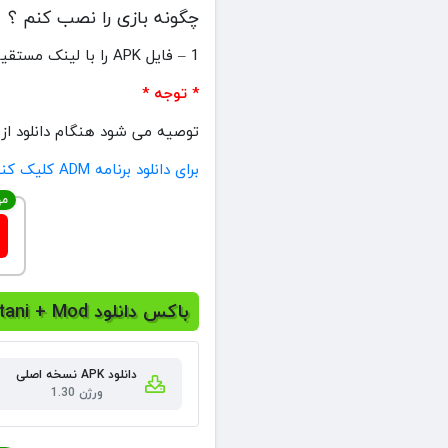
چگونه بازی را نصب کنم ؟
1 – فایل APK را با لینک مستقیم دانلود کنید سپس اقدام به نصب کنید .
* توجه *
توصیه می شود هنگام دانلود از برنامه ADM استفاده کنید تا در صورت پایدار نبودن اینترنت شما هنگام دانلود 
برای دانلود برنامه ADM کلیک کنید
مه
باکس دانلود Majid Aghaye Goal 2: Dastani + Mod
دانلود APK نسخه اصلی
ورژن 1.30