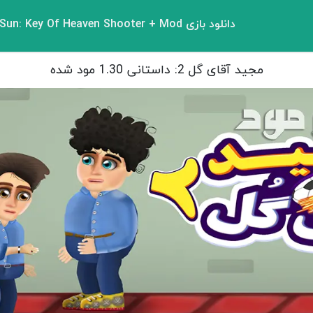
دانلود بازی The Sun: Key Of Heaven Shooter + Mod مود شده برای اندروید
مجید آقای گل 2: داستانی 1.30 مود شده