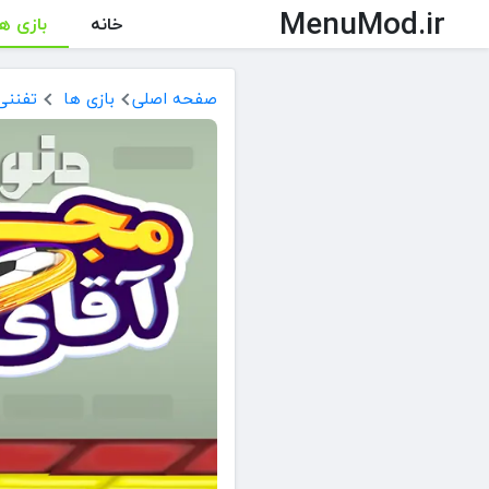
MenuMod.ir
خانه
بازی ها
صفحه اصلی
بازی ها
تفننی