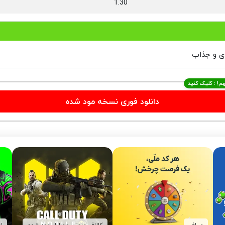
1.30
دی و جذاب
م! : کلیک کنید
دانلود فوری نسخه مود شده