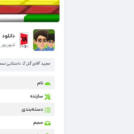
دانلود بازی مج
شهریور 14, 1404 (11 ماه قبل)
مجید آقای گل 2: داستانی نسخه 1.30 مود شده
نام
سازنده
دسته‌بندی
حجم