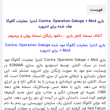
فهرست
بازی Contra: Operation Galuga + Mod کنترا: عملیات گالوگا
هک شده برای اندروید
آنلاک نسخه کامل بازی – دانلود رایگان نسخه پولی و پرمیوم
بازی کنترا: عملیات گالوگا مود شده Contra: Operation Galuga
+ Mod برای اندروید
بازی Contra: Operation Galuga + Mod کنترا: عملیات گالوگا مود
شده در سبک اکشن توسط استودیو بازی سازی KONAMI در
وبسایت منو مود به صورت رایگان برای اندروید منتشر شد .این
عنوان بازسازی و ارتقای مدرنی از سری کلاسیک Contra است که
سبک اکشن دو بعدی تیراندازی و پریدن را به شکلی تازه و پر انرژی
ارائه می‌ دهد. بازی با حفظ حس نوستالژیک نسخه‌ های دهه
1980، تجربه‌ ای هیجان‌ انگیز و جذاب برای نسل جدید گیمرها
فراهم کرده است. داستان بازی در آینده‌ ای دور رخ می‌ دهد، جایی
که جزایر گالوگا تحت کنترل یک سازمان تروریستی بی‌ رحم به نام
Red Falcon قرار گرفته‌ اند. این گروه با تهدیدات و حملات گسترده،