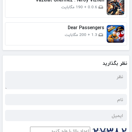
0.0.6
+
190 مگابایت
Dear Passengers
1.3
+
200 مگابایت
نظر بگذارید