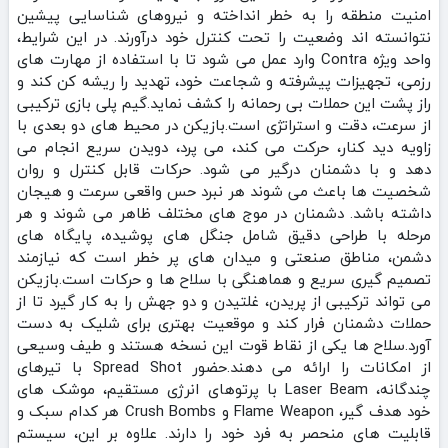
امنیت منطقه را به خطر انداخته و نیروهای شناسایی پیشین
نتوانسته‌ اند وضعیت را تحت کنترل خود درآورند. در این شرایط،
واحد ویژه Contra وارد عمل می‌ شود تا با استفاده از مهارت‌ های
رزمی، تجهیزات پیشرفته و شجاعت خود، تهدید را ریشه‌ کن کند و
راز پشت این حملات بی‌ رحمانه را کشف نماید.گیم‌ پلی بازی ترکیبی
از سرعت، دقت و استراتژی است.بازیکن در محیط‌ های دو بعدی با
زاویه دید کنار، حرکت می‌ کند، می‌ پرد، دویدن سریع انجام می‌
دهد و با دشمنان درگیر می‌ شود. حرکات قابل کنترل و روان
شخصیت‌ ها باعث می‌ شوند هر نبرد حس واقعی سرعت و هیجان
داشته باشد. دشمنان در موج‌ های مختلف ظاهر می‌ شوند و هر
مرحله با طراحی دقیق شامل جنگل‌ های پوشیده، پایگاه‌ های
دشمن، مناطق صنعتی و میدان‌ های پر خطر است که نیازمند
تصمیم‌ گیری سریع و هماهنگی با سلاح‌ ها و حرکات است.بازیکن
می‌ تواند ترکیبی از پریدن، غلتیدن و دو جهش را به‌ کار گیرد تا از
حملات دشمنان فرار کند و موقعیت بهتری برای شلیک به دست
آورد.سلاح‌ ها یکی از نقاط قوت این نسخه هستند و طیف وسیعی
از امکانات را ارائه می‌ دهند.حضور Spread Shot با تیرهای
چندگانه، Laser Beam با پرتوهای انرژی مستقیم، موشک‌ های
خود هدف‌ گیر، Flame Weapon و Crush Bombs هر کدام سبک و
قابلیت‌ های منحصر به فرد خود را دارند. علاوه بر این، سیستم