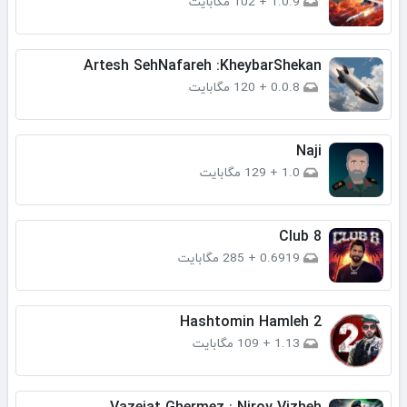
1.0.9
+
102 مگابایت
Artesh SehNafareh :KheybarShekan
0.0.8
+
120 مگابایت
Naji
1.0
+
129 مگابایت
Club 8
0.6919
+
285 مگابایت
Hashtomin Hamleh 2
1.13
+
109 مگابایت
Vazeiat Ghermez : Niroy Vizheh