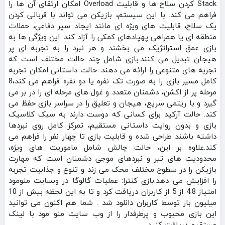
Stack کردن سلاح‌ ها و قابلیت Overload امکان ارتقای آن‌ ها را
فراهم می‌ کند. با این سیستم، بازیکن می‌ تواند با قربانی کردن
یک سلاح، قابلیت‌ های ویژه‌ ای مانند ایجاد سپر دفاعی، حملات
منطقه‌ ای یا همراهی پهپادهای کمکی را آزاد کند. این ویژگی‌ ها به
بازی عمق استراتژیک می‌ بخشند و هر نبرد را به تجربه‌ ای پر
هیجان تبدیل می‌ کنند.بازی شامل چند حالت مختلف است که
تجربه‌ های متنوعی را ارائه می‌ دهند. حالت داستانی امکان تجربه
کامل مسیر بازی را به صورت تک‌ نفره یا دو نفره فراهم می‌ کند،8
مرحله پر از اکشن، دشمنان متعدد و غول‌ های مرحله‌ ای را در بر می‌
گیرد و با ریتمی سریع، هیجان و تعلیق را در سراسر بازی حفظ می‌
کند. حالت آرکید برای کسانی که دوست دارند به سبک کلاسیک
بازی و بدون روایت داستانی مستقیم، تمرکز کامل روی نبردها
داشته باشند طراحی شده و قابلیت بازی تا چهار نفر را فراهم می‌
کند.علاوه بر این، حالت چالش شامل ماموریت‌ های ویژه،
محدودیت‌ های تیر و نبردهای موجی دشمنان است که مهارت
بازیکن را در سطوح مختلف محک می‌ زند و تنوع و جذابیت تجربه
را افزایش می‌ دهد.بازی کنترا: عملیات گالوگا در وبسایت منومود
امتیاز 4.8 از 5 از کاربران دریافت کرد و تا به این لحظه بیش از 10
میلیون بار توسط کاربران دانلود شد . شما هم اکنون می توانید
این بازی محبوب و پرطرفدار را از وب سایت منو مود با لینک
مستقیم دریافت کنید .