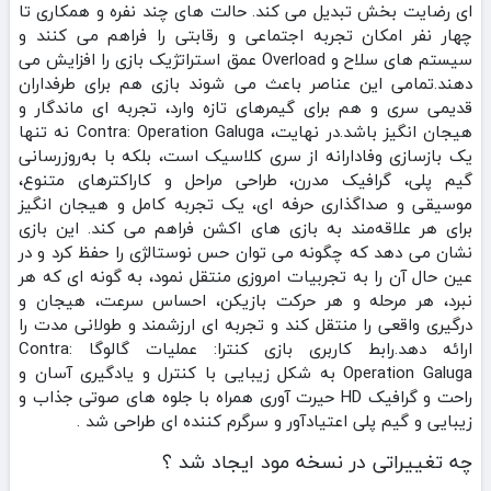
ای رضایت‌ بخش تبدیل می‌ کند. حالت‌ های چند نفره و همکاری تا
چهار نفر امکان تجربه اجتماعی و رقابتی را فراهم می‌ کنند و
سیستم‌ های سلاح و Overload عمق استراتژیک بازی را افزایش می‌
دهند.تمامی این عناصر باعث می‌ شوند بازی هم برای طرفداران
قدیمی سری و هم برای گیمرهای تازه‌ وارد، تجربه‌ ای ماندگار و
هیجان‌ انگیز باشد.در نهایت، Contra: Operation Galuga نه تنها
یک بازسازی وفادارانه از سری کلاسیک است، بلکه با به‌روزرسانی
گیم‌ پلی، گرافیک مدرن، طراحی مراحل و کاراکترهای متنوع،
موسیقی و صداگذاری حرفه‌ ای، یک تجربه کامل و هیجان‌ انگیز
برای هر علاقه‌مند به بازی‌ های اکشن فراهم می‌ کند. این بازی
نشان می‌ دهد که چگونه می‌ توان حس نوستالژی را حفظ کرد و در
عین حال آن را به تجربیات امروزی منتقل نمود، به گونه‌ ای که هر
نبرد، هر مرحله و هر حرکت بازیکن، احساس سرعت، هیجان و
درگیری واقعی را منتقل کند و تجربه‌ ای ارزشمند و طولانی مدت را
ارائه دهد.رابط کاربری بازی کنترا: عملیات گالوگا Contra:
Operation Galuga به شکل زیبایی با کنترل و یادگیری آسان و
راحت و گرافیک HD حیرت آوری همراه با جلوه های صوتی جذاب و
زیبایی و گیم پلی اعتیادآور و سرگرم کننده ای طراحی شد .
چه تغییراتی در نسخه مود ایجاد شد ؟