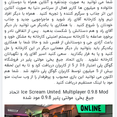
شما می توانید به صورت چندنفره و آنلاین همراه با دوستان و
خانواده و میلیون ها کاربر فعال از سرتاسر دنیا به صورت آنلاین
این اثر جذاب و سرگرم کننده را تجربه کنید . همراه با دیگر افراد
تیم وارد کارخانه آقای راد شوید و ماجراجویی جدید و جذاب
خودتان را شروع کنید . با همکاری با یکدیگر می توانید بار دیگر
آقای راد و هم دستانش را شکست بدهید . پس از اتفاقی نادر و
برخورد صاعقه با کارخانه سیستم امنیتی کارخانه به مشکل خورد و
باعث آزادی جی و دوستانش از قفس شد و حالا شما با همکاری
یکدیگر باید بتوانید بار دیگر معمایی دیگر در این کارخانه را حل
کنید و پا به فرار بگذارید . سعی کنید اسیر آقای راد و نگهبانان
کارخانه نشوید . بازی اتحاد جیغ یخی: مولتی پلیر در فروشگاه
گوگل پلی امتیاز 3.6 از 5 از کاربران دریافت کرد و تا به این لحظه
بیش از 5 میلیون توسط کاربران گوگل پلی دانلود شد . شما هم
اکنون می توانید این بازی محبوب و پرطرفدار را از وب سایت منو
مود با لینک مستقیم دریافت کنید .
Ice Scream United: Multiplayer 0.9.8 Mod اتحاد
جیغ یخی: مولتی پلیر 0.9.8 مود شده