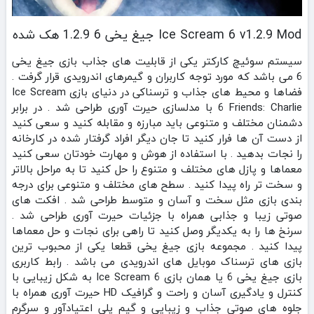
Ice Scream 6 v1.2.9 Mod جیغ یخی 6 1.2.9 هک شده
سیستم سوئیچ کارکتر یکی از قابلیت های جذاب بازی جیغ یخی
6 می باشد که مورد توجه کاربران و گیمرهای اندرویدی قرار گرفت .
فضاها و محیط های جذاب و ترسناکی در دنیای بازی Ice Scream
6 Friends: Charlie با مدلسازی حیرت آوری طراحی شد . در برابر
دشمنان مختلف و متنوعی باید مبارزه و مقابله کنید و سعی کنید
از دست آن ها فرار کنید تا جان دیگر افراد گرفتار شده در کارخانه
را نجات بدهید . با استفاده از هوش و مهارت خودتان سعی کنید
معماها و پازل های مختلف و متنوع را حل کنید تا به مراحل بالاتر
و سخت تر راه پیدا کنید . سطح های مختلف و متنوعی برای درجه
بندی بازی مثل سخت و آسان و متوسط طراحی شد . افکت های
صوتی زیبا و جذابی همراه با جزئیات حیرت آوری طراحی شد .
سرنخ ها را به یکدیگر وصل کنید تا راهی برای نجات و حل معماها
پیدا کنید . مجموعه بازی جیغ یخی قطعا یکی از محبوب ترین
بازی های ترسناک موبایل های اندرویدی می باشد . رابط کاربری
بازی جیغ یخی 6 یا همان بازی Ice Scream 6 به شکل زیبایی با
کنترل و یادگیری آسان و راحت و گرافیک HD حیرت آوری همراه با
جلوه های صوتی جذاب و زیبایی و گیم پلی اعتیادآور و سرگرم