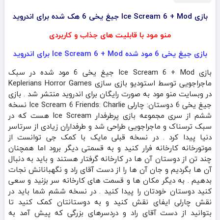
بازی Ice Scream 6 + Mod جیغ یخی 6 هک شده برای اندروید
منو مود با قابلیت های جذاب و کاربردی
بازی جیغ یخی 6 مود شده Ice Scream 6 + Mod برای اندروید
بازی Ice Scream 6 + Mod جیغ یخی 6 مود شده در سبک
ماجراجویی توسط استودیو بازی سازی Keplerians Horror Games
در وبسایت منو مود به صورت رایگان برای اندروید منتشر شد . بازی
جیغ یخی 6 دوستان: چارلی Ice Scream 6 Friends: Charlie نسخه
ششم از سری مجموعه بازی پرطرفدار Ice Scream هست که در
سبک ترسناک و ماجراجویی طراحی شد و طرفداران زیادی از سرتاسر
دنیا پیدا کرد . در نسخه قبلی مایک با کمک جی توانست از
موتورخانه کارخانه فرار کنید و به قسمتی دیگر برود اما همچنان
چند تن از دوستان آن ها در کارخانه گرفتار هستند و باید به دنبال
آن ها بگردیم و جان آن ها را از دست آقای راد و نگهبانانش نجات
بدهیم . به دیگر مکان ها و قسمت های کارخانه سر بزنید و سعی
کنید دوستان خودتان را پیدا کنید . در نسخه ششم شما باید در
نقش چارلی ایفای نقش کنید و به دوستانتان کمک کنید تا
بتوانید از دست آقای راد و دردسرهای بزرگی که پیش آمد به