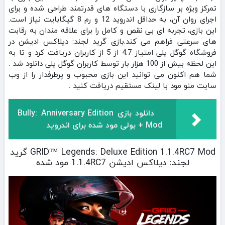
تمرکز ویژه بر سازگاری با دستگاه‌ های قدرتمند طراحی شده و برای
اجرای روان آن، به حداقل اندروید 12 و رم 8 گیگابایت نیاز است.
این بازی، تجربه‌ ای بی‌ نقص و کامل را برای علاقه‌ مندان به رقابت‌
های سرعتی فراهم می‌ کند.بازی گرید لجند: دیلاکس ادیشن در
فروشگاه گوگل پلی امتیاز 4.7 از 5 از کاربران دریافت کرد و تا به
این لحظه بیش از 100 هزار بار توسط کاربران گوگل پلی دانلود شد .
شما هم اکنون می توانید این بازی محبوب و پرطرفدار را از وب
سایت منو مود با لینک مستقیم دریافت کنید .
دانلود بازی Bully: Anniversary Edition
+ Mod بولی مود شده برای اندروید
GRID™ Legends: Deluxe Edition 1.1.4RC7 Mod گرید
لجند: دیلاکس ادیشن 1.1.4RC7 مود شده