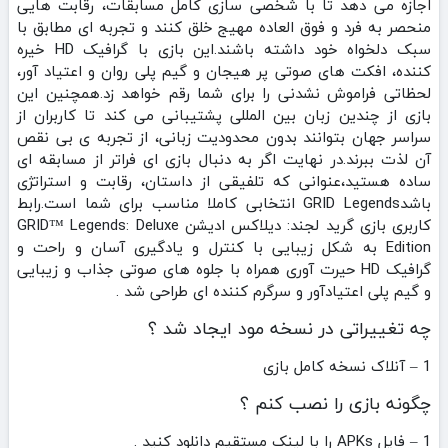
اجازه می‌ دهد تا با شخصی‌ سازی کامل مسابقات، رقابت‌ هایی
منحصر به‌ فرد و فوق العاده مهیج خلق کنند و تجربه‌ ای مطابق با
سبک دلخواه خود داشته باشند.این بازی با گرافیک HD خیره‌
کننده، افکت‌ های صوتی پر هیجان و گیم‌ پلی روان و اعتیاد آور،
لحظاتی فراموش‌ نشدنی را برای شما رقم خواهد زد.همچنین این
بازی از چندین زبان بین‌ المللی پشتیبانی می‌ کند تا کاربران از
سراسر جهان بتوانند بدون محدودیت زبانی، از تجربه‌ ی بی‌ نقص
آن لذت ببرند.در نهایت اگر به دنبال بازی‌ ای فراتر از مسابقه‌ ای
ساده هستید،عنوانی که تلفیقی از داستان، رقابت و استراتژی
باشدGRID Legends انتخابی کاملا مناسب برای شما است.رابط
کاربری بازی گرید لجند: دیلاکس ادیشن GRID™ Legends: Deluxe
Edition به شکل زیبایی با کنترل و یادگیری آسان و راحت و
گرافیک HD حیرت آوری همراه با جلوه های صوتی جذاب و زیبایی
و گیم پلی اعتیادآور و سرگرم کننده ای طراحی شد .
چه تغییراتی در نسخه مود ایجاد شد ؟
1 – آنلاک نسخه کامل بازی
چگونه بازی را نصب کنم ؟
1 – فایل APKs را با لینک مستقیم دانلود کنید .