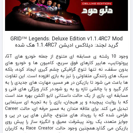
GRID™ Legends: Deluxe Edition v1.1.4RC7 Mod
گرید لجند: دیلاکس ادیشن 1.1.4RC7 هک شده
وجود 10 رشته‌ ی مسابقه‌ ای متنوع از جمله خودرو های GT،
پروتوتایپ، هایپر کارهای فوق سریع، کامیون‌ ها و خودرو های
بدون سقف، نه‌ تنها تنوع گرافیکی چشم‌ گیری ایجاد کرده، بلکه
سبک‌ های رانندگی متفاوتی را نیز به بازی افزوده است. این تفاوت‌
ها باعث می‌ شود تا بازیکن در هر مسیر، مهارت‌ های جدیدی را به
کار گیرد و با چالشی تازه رو به‌ رو شود.در کنار ویژگی‌ های فنی و
مسابقه‌ ای، بازی از یک حالت داستانی لایو اکشن بهره مند است
که با روایت پیچیده و پر هیجان، بازی را به تجربه‌ ای سینمایی
تبدیل می‌ کند. برای علاقه‌ مندان به مسیر حرفه‌ ای، حالت Career
طراحی شده که با رویداد های متنوع، چالش‌ های پی‌ در‌ پی و
جوایز متعدد، یک روند پیشرفت عمیق و انگیزه‌ ساز را پیش روی
بازیکن می‌ گذارد.همچنین وجود حالت Race Creator به کاربران