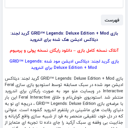
فهرست
بازی GRID™ Legends: Deluxe Edition + Mod گرید لجند:
دیلاکس ادیشن هک شده برای اندروید
آنلاک نسخه کامل بازی – دانلود رایگان نسخه پولی و پرمیوم
بازی گرید لجند: دیلاکس ادیشن مود شده GRID™ Legends:
Deluxe Edition + Mod برای اندروید
بازی GRID™ Legends: Deluxe Edition + Mod گرید لجند: دیلاکس
ادیشن مود شده در سبک مسابقه توسط استودیو بازی سازی Feral
Interactive‏ در وبسایت منو مود به صورت رایگان برای اندروید
منتشر شد .استودیوی خوش‌نام و خلاق Feral Interactive این‌ بار
با عرضه‌ی بازی GRID™ Legends: Deluxe Edition ، دریچه‌ ای نو به
دنیای رقابت‌ های ماشینی در پلتفرم اندروید گشوده است. عنوانی
که در دل خود، تلفیقی منحصر به‌ فرد از شبیه‌ سازی واقع‌ گرایانه و
جذابیت بی‌ وقفه‌ ی سبک آرکید را جای داده تا تجربه‌ ای متمایز از