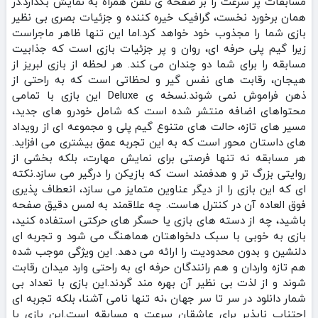
مسابقات پر سرعت را بر صفحه‌ ی تلفن همراه به نمایش بگذارد.در
همان برخورد نخست، گرافیک خیره‌ کننده و جزئیات بصری بی‌ نظیر
بازی شما را مجذوب خود خواهد کرد.اما این تنها ظاهر ماجراست
زیرا گیم‌ پلی حرفه‌ ای، روان و پر جزئیات بازی است که جذابیت
مسابقه را برای شما دو چندان می کند‌. هر لحظه از بازی لبریز از
هیجان، رقابت‌ های نفس‌ گیر و لحظاتی است که به‌ راحتی از
ذهن فراموش نمی‌ شوند.نسخه‌ ی Deluxe این بازی با تمامی
محتواهای اضافه منتشر شده است که شامل خودرو های جدید،
مسیر های تازه، حالت‌ های متنوع گیم‌ پلی و مجموعه‌ ای از رویداد
های داستان‌ محور است که به این تجربه عمق بیشتری می افزاید.
هر مسابقه نه تنها فرصتی برای نمایش مهارت، بلکه بخشی از
روایتی بزرگ‌ تر و هدفمند است که بازیکن را درگیر می‌ سازد.نکته‌
ای که این بازی را از دیگر عناوین متمایز می‌ سازد، انعطاف‌ پذیری
فوق‌ العاده آن در کنترل‌ هاست. چه علاقمند به لمس دقیق صفحه
باشید، چه از دسته‌ های بازی یا حسگر های حرکتی استفاده کنید،
بازی به‌ خوبی با سبک دلخواهتان هماهنگ می‌ شود و تجربه‌ ای
دلنشین و بدون محدودیت را ارائه می‌ دهد. این ویژگی موجب شده
هم تازه‌ واردان و هم رانندگان حرفه‌ ای به‌ راحتی وارد میدان رقابت
شوند و از لذت بی‌ نظیر آن بهره مند گردند.این بازی با تعداد بی
شمار دانلود در سر تا سر جهان ،نه تنها نامی آشنا، بلکه تجربه‌ ای
اجتناب‌ ناپذیر برای عاشقان سرعت و مسابقه است.این بازی با