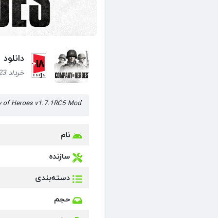
دانلود بازی Company of Heroes + Mod کمپانی
خرداد 23, 1404 (1 سال قبل)
Company of Heroes v1.7.1RC5 Mod کمپانی آف هیروز نسخه
نام
سازنده
دسته‌بندی
حجم