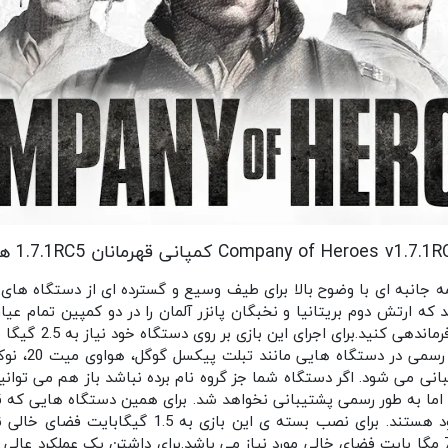
Company of Heroes  کمپانی قهرمانان 1.7.1RC5 هک شده
ه جانبه ای با وضوح بالا برای طیف وسیع و گسترده ای از دستگاه های 
ید که ارتش دوم بریتانیا و نخبگان پانزر آلمان را در دو کمپین تمام عی
و پشتیبانی می شود. اگر دستگاه شما جز گروه نام برده نباشد باز هم می توانی
اما به طور رسمی پشتیبانی نخواهد شد. برای همین دستگاه هایی که قاد
طور خودکار برای خرید آن مسدود هستند. برای نصب بسته
بسته ی الحاقی این بازی به 750 مگا بایت فضای خالی مورد نیاز می باشد.برای داشتن یک ع