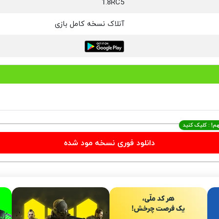
1.8RC5
آنلاک نسخه کامل بازی
م! : کلیک کنید
دانلود فوری نسخه مود شده