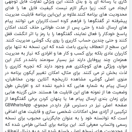
کاری یا رسانه‌ ای رد و بدل کنند، این ویژگی تفاوت قابل توجهی
ایجاد می‌ کند، زیرا دیگر لازم نیست کیفیت فایل‌ ها را فدای
محدودیت‌ های برنامه کنند.علاوه بر این،این برنامه قابلیت مدیریت
پیشرفته‌ تر گفتگوها را فراهم کرده است.کاربران می‌ توانند پیام‌
های ارسال‌ شده را حتی پس از مدت طولانی حذف کنند، امکان
پاسخ خودکار را فعال نمایند، گفتگوها را با رمز یا اثر انگشت قفل
کنند و حتی چندین حساب کاربری را روی یک گوشی مدیریت کنند.
این سطح از انعطاف‌ پذیری باعث شده که این نسخه نه تنها برای
کاربران عادی بلکه برای کسب‌ و کار ها و افرادی که نیاز به مدیریت
همزمان چند پروفایل دارند نیز بسیار سودمند باشد.در کنار این
موارد، ویژگی‌ های کوچکتری هم وجود دارند که تجربه کاربری را
لذت‌ بخش‌ تر می‌ کنند. برای مثال، امکان تغییر آیکون برنامه در
منوی اصلی گوشی، مشاهده تاریخچه آنلاین بودن مخاطبان،
ارسال پیام به شماره‌ هایی که ذخیره نشده‌ اند و افزایش طول
وضعیت‌ ها از نمونه‌ های این قابلیت‌ ها هستند. حتی گزینه‌ هایی
برای زمان‌ بندی ارسال پیام‌ ها یا پنهان کردن برخی گفتگوها از
صفحه اصلی نیز در دسترس قرار دارد.در مجموع، GBWhatsApp
ترکیبی از آزادی عمل، امکانات شخصی‌ سازی و قابلیت‌ های اضافی
است که توانسته خود را به عنوان جایگزینی محبوب برای نسخه
رسمی واتساپ معرفی کند. این برنامه برای کسانی طراحی شده که
از محدودیت‌ های نسخه اصلی خسته شده‌ اند و به دنبال انعطاف‌