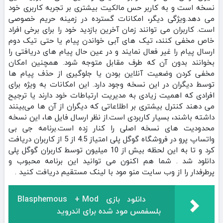
نسخه است و به کاربر حس مالکیت بیشتری بر تجربه کاربری خود
می‌ دهد.ویژگی دیگر، امکانات گسترده در زمینه حریم خصوصی
است. کاربران می‌ توانند زمان آخرین بازدید خود را برای برخی افراد
خاص مخفی کنند، تیک‌ های آبی خواندن پیام یا حتی تیک دوم
ارسال پیام را غیر فعال نمایند و در عین حال پیام‌ های دریافتی را
بخوانند بدون آن که طرف مقابل متوجه شود. همچنین امکان
مخفی کردن وضعیت آنلاین بودن یا جلوگیری از حذف پیام‌ ها
توسط دیگران در این نسخه وجود دارد. این امکانات به ویژه برای
افرادی که اهمیت زیادی به مدیریت ارتباطات خود دارند یا ترجیح
می‌ دهند کنترل بیشتری بر اطلاعاتی که دیگران از آن‌ ها می‌بینند
داشته باشند، بسیار کاربردی است.از نظر ارسال فایل‌ ها، این نسخه
محدودیت‌ های نسخه اصلی را کنار زده است.برنامه جی بی
واتساپ پرو در فروشگاه گوگل پلی امتیاز 4.5 از 5 از کاربران دریافت
کرد و تا به این لحظه بیش از 10 میلیون توسط کاربران گوگل پلی
دانلود شد . شما هم اکنون می توانید این برنامه محبوب و
پرطرفدار را از وب سایت منو مود با لینک مستقیم دریافت کنید .
دانلود بازی Blasphemous + Mod
بلسفمس مود شده برای اندروید