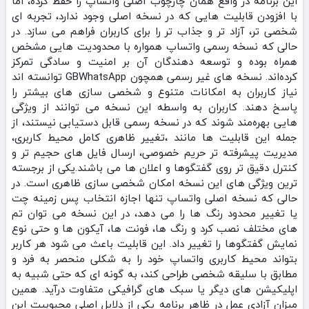
این برنامه در واقع همان چارچوب اصلی واتساپ را حفظ کرده، اما
با افزودن قابلیت‌ هایی که در نسخه اصلی وجود ندارد، تجربه‌ ای
شخصی‌ تر، آزاد تر و جذاب‌ تر را برای کاربران فراهم می‌ سازد. در
حالی که نسخه رسمی واتساپ همواره با محدودیت‌ هایی مشخص
همراه بوده و توسعه‌ دهندگان آن بر امنیت و سادگی تمرکز
کرده‌اند. نسخه‌ های غیر رسمی همچون GBWhatsApp توانسته‌ اند
نیاز کاربران به امکانات متنوع و شخصی‌ سازی‌ های بیشتر را
پاسخ دهند. کاربران به واسطه این نسخه می‌ توانند از ویژگی‌
هایی بهره‌مند شوند که در نسخه رسمی قابل دستیابی نیستند، از
جمله این قابلیت ها مانند ،تغییر ظاهری کامل محیط کاربری،
مدیریت پیشرفته‌ تر حریم خصوصی، ارسال فایل‌ های حجیم‌ تر و
کنترل دقیق‌ تر روی گفتگوها و اعلان‌ ها می باشند.یکی از برجسته‌
ترین ویژگی‌ های این نسخه امکان شخصی‌ سازی ظاهری است. در
حالی که نسخه اصلی واتساپ تنها اجازه انتخاب پس‌ زمینه چت
یا تغییر محدود رنگ‌ ها را می‌ دهد، در این نسخه می‌ توان تم‌
های مختلف نصب کرد و رنگ‌ ها، فونت‌ ها، آیکون‌ ها و حتی نوع
نمایش گفتگوها را تغییر داد. این قابلیت باعث می‌ شود هر کاربر
بتواند محیط کاربری واتساپ خود را به شکلی منحصر به‌ فرد و
مطابق با سلیقه شخصی طراحی کند، به گونه‌ ای که حتی شبیه به
اپلیکیشن‌ های دیگر یا سبک‌ های گرافیکی متفاوت درآید. همین
میزان آزادی عمل در ظاهر برنامه یکی از دلایل اصلی محبوبیت این