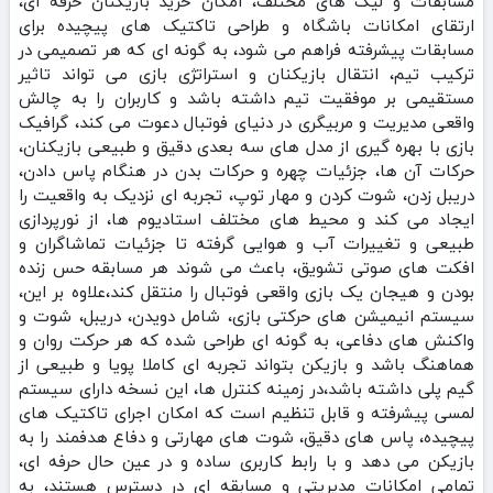
مسابقات و لیگ‌ های مختلف، امکان خرید بازیکنان حرفه‌ ای،
ارتقای امکانات باشگاه و طراحی تاکتیک‌ های پیچیده برای
مسابقات پیشرفته فراهم می‌ شود، به گونه‌ ای که هر تصمیمی در
ترکیب تیم، انتقال بازیکنان و استراتژی بازی می‌ تواند تاثیر
مستقیمی بر موفقیت تیم داشته باشد و کاربران را به چالش
واقعی مدیریت و مربیگری در دنیای فوتبال دعوت می‌ کند، گرافیک
بازی با بهره‌ گیری از مدل‌ های سه‌ بعدی دقیق و طبیعی بازیکنان،
حرکات آن‌ ها، جزئیات چهره و حرکات بدن در هنگام پاس دادن،
دریبل زدن، شوت کردن و مهار توپ، تجربه‌ ای نزدیک به واقعیت را
ایجاد می‌ کند و محیط‌ های مختلف استادیوم‌ ها، از نورپردازی
طبیعی و تغییرات آب و هوایی گرفته تا جزئیات تماشاگران و
افکت‌ های صوتی تشویق، باعث می‌ شوند هر مسابقه حس زنده
بودن و هیجان یک بازی واقعی فوتبال را منتقل کند،علاوه بر این،
سیستم انیمیشن‌ های حرکتی بازی، شامل دویدن، دریبل، شوت و
واکنش‌ های دفاعی، به گونه‌ ای طراحی شده که هر حرکت روان و
هماهنگ باشد و بازیکن بتواند تجربه‌ ای کاملا پویا و طبیعی از
گیم‌ پلی داشته باشد،در زمینه کنترل‌ ها، این نسخه دارای سیستم
لمسی پیشرفته و قابل تنظیم است که امکان اجرای تاکتیک‌ های
پیچیده، پاس‌ های دقیق، شوت‌ های مهارتی و دفاع هدفمند را به
بازیکن می‌ دهد و با رابط کاربری ساده و در عین حال حرفه‌ ای،
تمامی امکانات مدیریتی و مسابقه‌ ای در دسترس هستند، به