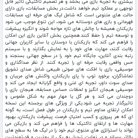
بیشتری به تجربه بازی می‌ بخشد و هر تصمیم تاکتیکی تاثیر قابل
توجهی بر عملکرد تیم خواهد داشت.در بخش مسابقات، بازی دارای
حالت‌ های متنوعی است که شامل لیگ‌ های حرفه‌ ای، مسابقات
قهرمانی و بازی‌ های دوستانه می‌ شود، این تنوع موجب می‌ شود
بازیکنان همیشه با چالش‌ های تازه مواجه شوند و انگیزه پیشرفت
و توسعه تیم را حفظ کنند.همچنین بخش آنلاین بازی این امکان
را فراهم می‌ کند که بازیکنان با دوستان یا سایر کاربران جهانی
رقابت کنند، مهارت‌ های خود را به نمایش بگذارند و با سیستم
رتبه‌ بندی آنلاین، جایگاه تیم خود را در سطح جهانی بسنجند و
حس واقعی رقابت حرفه‌ ای را تجربه کنند. از نظر صداگذاری و
موسیقی، بازی با افکت‌ های صوتی طبیعی شامل صدای تشویق
تماشاگران، برخورد توپ با پای بازیکنان، واکنش‌ های مربیان و
صدای سوت داور، تجربه‌ ای غنی و واقع‌ گرایانه ایجاد می‌ کند و
موسیقی هیجان‌ انگیز و لحظات حساس مسابقه، هیجان بازی را
دوچندان می‌ کند و هر گل یا مهار مهم به شکل ملموس و
تاثیرگذار تجربه می‌ شود.یکی از ویژگی‌ های برجسته این نسخه
امکان ارتقای مداوم تیم و بازیکنان در طول فصل است، به گونه‌
ای که هر پیروزی و کسب امتیاز، فرصت پیشرفت بازیکنان، بهبود
مهارت‌ ها و ارتقای تاکتیک‌ ها را فراهم می‌ کند و بازیکن می‌
تواند با استراتژی‌ های متنوع، تیم خود را در لیگ‌ ها به سطح‌ های
بالاتر برساند و در نهایت تبدیل به یکی از بهترین و قدرتمندترین