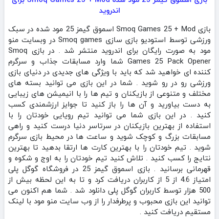
اندروید
بازی Smoq Games 25 + Mod اسموق گیمز 25 مود شده در سبک
ورزشی توسط استودیو بازی سازی Smoq games در وبسایت منو
مود به صورت رایگان برای اندروید منتشر شد . در بازی Smoq
Games 25 Pack Opener شما وارد مسابقات جذاب و سرگرم
کننده ای خواهید شد که باید با ویژگی های جدیدی در دنیای بازی
ورزشی رو در رو شوید . شما در این بازی می توانید بسته های
مختلف و متنوعی از بازیکنان و تیم ها را با انیمیشن های زیبایی
به دست بیاورید و آن ها را باز کنید تا جوایز ارزشمندی کسب
کنید . در این بازی شما می توانید تیم رویایی خودتان را با
استفاده از بهترین بازیکنان در سرتاسر دنیا درست کنید و راهی
مسابقات بزرگ و کوچک شوید و ساعت ها در محیط بازی سرگرم
شوید . تیم خودتان را با بهترین کارت ها ارتقا بدهید تا بهترین
نتایج را کسب کنید . تلاش کنید تیم خودتان را به اوج و شکوه و
قهرمانی برسانید . بازی اسموق گیمز 25 در فروشگاه گوگل پلی
امتیاز 4.6 از 5 از کاربران دریافت کرد و تا به این لحظه بیش از
500 هزار توسط کاربران گوگل پلی دانلود شد . شما هم اکنون می
توانید این بازی محبوب و پرطرفدار را از وب سایت منو مود با لینک
مستقیم دریافت کنید .