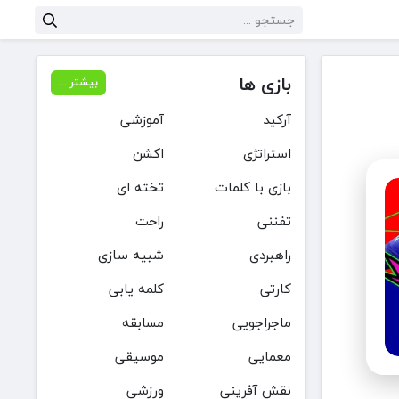
بازی ها
بیشتر ...
آرکید
آموزشی
استراتژی
اکشن
بازی با کلمات
تخته ای
تفننی
راحت
راهبردی
شبیه سازی
کارتی
کلمه یابی
ماجراجویی
مسابقه
معمایی
موسیقی
نقش آفرینی
ورزشی