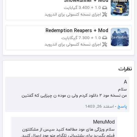
SnowRunner + Mod
1.0
+
3.400 گیابایت
اجرای نسخه کنسولی برای اندروید
Redemption Reapers + Mod
1.0
+
7.300 گیگابایت
اجرای نسخه کنسولی برای اندروید
نظرات
A
سلام
من نسخه مود ۲ دانلود کردم ولی ن موده ن چیزایی که گفتین
پاسخ
-
اسفند 26, 1403
MenuMod
سلام ویژگی های مود مطالعه کنید سپس از مشکلتون
فیلم بگیرید برای پشتیبانی تلگرام منو مود ارسال کنید.