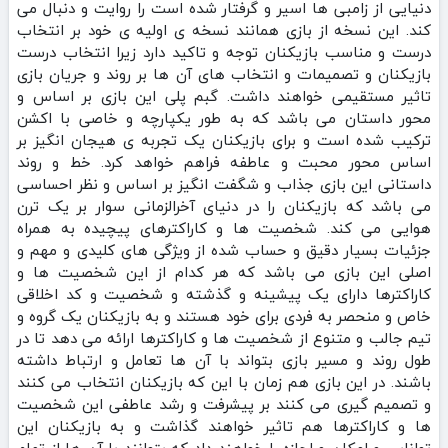
دنیایی از زامبی ها اسیر و گرفتار شده است را روایت و دنبال می
کند. این نسخه از بازی همانند نسخه ی اولیه ی خود بر انتخاب
درست و مناسب بازیکنان توجه و تاکید دارد زیرا انتخاب درست
بازیکنان و تصمیمات و انتخاب های آن ها بر روند و جریان بازی
تاثیر مستقیمی خواهند داشت. گبم پلی این بازی بر اساس و
محور داستان می باشد که به طور یکپارچه و خاصی با اکشن
ترکیب شده است و برای بازیکنان یک تجربه ی هیجان انگیز بر
اساس محور محبت و عاطفه فراهم خواهد کرد. خط و روند
داستانی این بازی جذاب و شگفت انگیز بر اساس و نظر احساسی
می باشد که بازیکنان را در دنیای آخرالزمانی سوار بر یک ترن
هوایی می کند. شخصیت ها و کاراکترهای پیچیده به همراه
جزئیات بسیار دقیق و حساب شده از ویژگی های کلیدی و مهم و
اصلی این بازی می باشد که هر کدام از این شخصیت ها و
کاراکترها دارای یک پیشینه و گذشته و شخصیت و کد اخلاقی
خاص و منحصر به فردی برای خود هستند و به بازیکنان یک گروه و
تیم جالب و متنوع از شخصیت ها و کاراکترها ارائه می دهد تا در
طول روند و مسیر بازی بتواند با آن ها تعامل و ارتباط داشته
باشند. در این بازی هم زمان با این که بازیکنان انتخاب می کنند
و تصمیم گیری می کنند بر پیشرفت و رشد عاطفی این شخصیت
ها و کاراکترها هم تاثیر خواهند گذاشت و به بازیکنان این
توانایی و امکان و اجازه را خواهند داد که بتوانند با آن ها از تمام