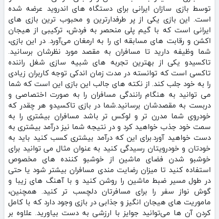
توسط بازی سازان ایرانی برای دستگاه های اندروید عرضه شده
است. این بازی یکی از پر طرفدارترین و محبوب ترین بازی های
ایرانی است که با گیم‌ پلی منحصر به فردش، ترکیبی از هیجان
اکشن و رقابت‌ های مسابقه‌ ای را به ارمغان می‌آورد. در این بازی،
شما وظیفه دارید تا مسافران به مقصد مورد نظرشان برسانید.
تاکسیدو یکی از بهترین تجربه‌ های شبیه‌ سازی شغل راننده
تاکسی است که توانسته در مدت زمان اندکی توجه کاربران زیادی
را به خود جلب کند. از نکته های جالب این بازی این است که شما
می توانید به هنگام رانندگی مسافران را به صورت اختصاصی و
دربست به مقصدشان برسانید.شما در بازی تاکسیدو هر چقدر که
خودروی شما مدرن‌ تر و لوکس تر باشد مسافران بیشتری را به
سمت خود جذب خواهید کرد و در نتیجه شما نیز درآمد بیشتری به
دست خواهید آورد.برای این که درآمد بیشتری کسب کنید باید به
خودتان و خودرویتان رسیدگی کنید به عنوان مثال می‌ توانید برای
خوشبو شدن فضای ماشین از خوشبو کننده‌ های مخصوص
استفاده کنید تا میزان رضایت مندی مسافران بیشتر شود یا حتی
در طول مسیر ضبط ماشین را روشن کنید و با آهنگ های زیبا و
گوش نواز سفر را برای مسافرتان دلچسب تر کنید. همچنین،
ماموریت‌ های هیجان‌ انگیز و جذابی در بازی وجود دارد که با کامل
کردن آن‌ ها می‌توانید جوایز با ارزشی به دست بیاورید. علاوه بر