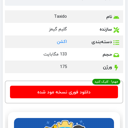
نام
Taxido
سازنده
گلیم گیمز
دسته‌بندی
اکشن
حجم
133 مگابایت
ورژن
175
مهم! : کلیک کنید
دانلود فوری نسخه مود شده