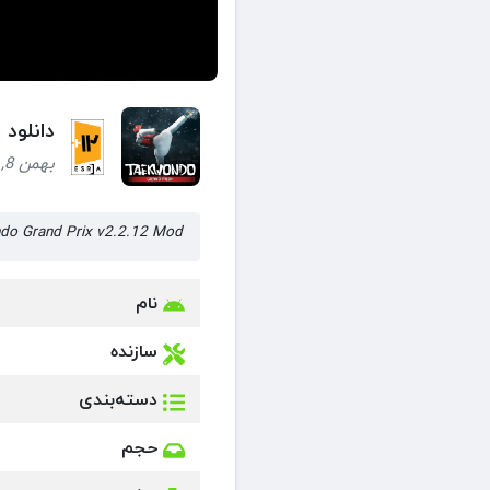
دانلود بازی wondo Grand Prix + Mod
بهمن 8, 1404 (6 ماه قبل)
Taekwondo Grand Prix v2.2.12 Mod جایزه بزرگ تکواندو نس
نام
سازنده
دسته‌بندی
حجم