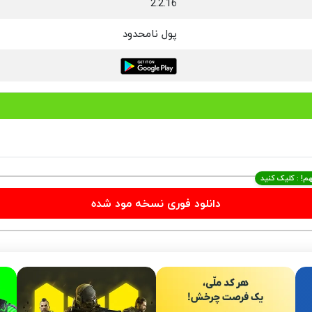
2.2.16
پول نامحدود
م! : کلیک کنید
دانلود فوری نسخه مود شده