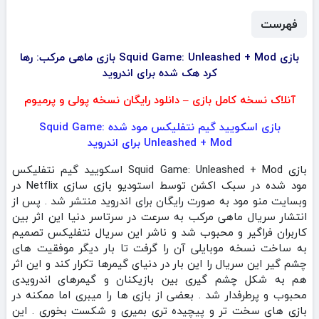
فهرست
بازی Squid Game: Unleashed + Mod بازی ماهی مرکب: رها
کرد هک شده برای اندروید
آنلاک نسخه کامل بازی – دانلود رایگان نسخه پولی و پرمیوم
بازی اسکویید گیم نتفلیکس مود شده Squid Game:
Unleashed + Mod برای اندروید
بازی Squid Game: Unleashed + Mod اسکویید گیم نتفلیکس
مود شده در سبک اکشن توسط استودیو بازی سازی Netflix در
وبسایت منو مود به صورت رایگان برای اندروید منتشر شد . پس از
انتشار سریال ماهی مرکب به سرعت در سرتاسر دنیا این اثر بین
کاربران فراگیر و محبوب شد و ناشر این سریال نتفلیکس تصمیم
به ساخت نسخه موبایلی آن را گرفت تا بار دیگر موفقیت های
چشم گیر این سریال را این بار در دنیای گیمرها تکرار کند و این اثر
هم به شکل چشم گیری بین بازیکنان و گیمرهای اندرویدی
محبوب و پرطرفدار شد . بعضی از بازی ها را میبری اما ممکنه در
بازی های سخت تر و پیچیده تری بمیری و شکست بخوری . این