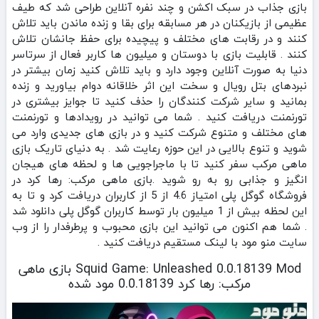
بازی جذاب در سبک اکشن و چند نفره آنلاین طراحی شد که طیف
عظیمی از بازیکنان در هر مسابقه برای بقا و زنده ماندن باید تلاش
کنند و در رقابت های مختلف و پیچیده برای حفظ جانشان تلاش
کنند . قابلیت بازی با دوستان و میلیون ها کاربر فعال از سرتاسر
دنیا به صورت آنلاین وجود دارد و باید تلاش کنید زمان بیشتر در
نبردهای بتل رویال و سخت این اثر خلاقانه دوام بیاورید و زنده
بمانید و سایر شرکت کنندگان را حذف کنید تا جوایز بیشتری در
تورنمنت دریافت کنید . شما می توانید در رویدادها و تورنمنت
های مختلف و متنوع شرکت کنید و در بازی های جدیدی وارد می
شوید و تنوع بالایی در این حوزه رعایت شد . به دنیای تاریک بازی
ماهی مرکب سفر کنید تا با ماجراجویی ها و لحظه های هیجان
انگیز و جذابی رو به رو شوید .بازی ماهی مرکب: رها کرد در
فروشگاه گوگل پلی امتیاز 4.6 از 5 از کاربران دریافت کرد و تا به
این لحظه بیش از 1 میلیون بار توسط کاربران گوگل پلی دانلود شد
. شما هم اکنون می توانید این بازی محبوب و پرطرفدار را از وب
سایت منو مود با لینک مستقیم دریافت کنید .
Squid Game: Unleashed 0.0.18139 Mod بازی ماهی
مرکب: رها کرد 0.0.18139 مود شده