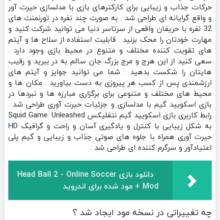
حرکات جذاب و زیبایی برای کارکترهای بازی با مدلسازی حیرت آور
و واقع گرایانه ای طراحی شد . به صورت چند نفره در تورنمنت های
32 نفره با حریفان واقعی از سرتاسر دنیا می توانید شرکت کنید و
مهارت خودتان را محک بزنید . قابلیت استفاده از سلاح ها و آیتم
های تقویت کننده مختلف و متنوع در محیط بازی وجود دارد .
سعی کنید از این هرج و مرج بزرگ جان سالم به در ببرید و رقیب
هایتان را شکست بدهید . شما می توانید جوایز و آیتم های
ارزشمندی پس از کسب هر پیروزی به دست بیاورید . مکان ها و
محیط های مختلف و متنوعی برای برگزاری مبارزه ها و نبردها در
بازی اسکویید گیم با مدلسازی و جزئیات حیرت آوری طراحی شد .
رابط کاربری بازی اسکویید گیم نتفلیکس Squid Game: Unleashed
به شکل زیبایی با کنترل و یادگیری آسان و راحت و گرافیک HD
حیرت آوری همراه با جلوه های صوتی جذاب و زیبایی و گیم پلی
اعتیادآور و سرگرم کننده ای طراحی شد .
دانلود بازی Head Ball 2 - Online Soccer
+ Mod مود شده برای اندروید
چه تغییراتی در نسخه مود ایجاد شد ؟