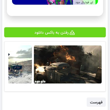
ای فوتبال مود
رفتن به باکس دانلود
فهرست