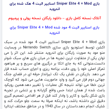
بازی Sniper Elite 4 + Mod اسنایپر الیت 4 هک شده برای
اندروید
آنلاک نسخه کامل بازی – دانلود رایگان نسخه پولی و پرمیوم
بازی اسنایپر الیت 4 مود شده Sniper Elite 4 + Mod برای
اندروید
بازی Sniper Elite 4 + Mod اسنایپر الیت 4 مود شده در سبک
اکشن توسط استودیو بازی سازی Nintendo Switch در وبسایت
منو مود به صورت رایگان برای اندروید منتشر شد .این اثر را می‌
توان یکی از متفاوت‌ ترین تجربه‌ ها در میان بازی‌ های سبک شوتر
دانست،عنوانی که به‌ جای اتکا بر درگیری‌ های سریع و پر هیاهو،
تمرکز اصلی خود را روی دقت، برنامه‌ ریزی و اجرای حساب‌ شده قرار
می‌ دهد. بازیکن در نقش یک تک‌ تیرانداز حرفه‌ ای در فضای جنگ
جهانی دوم قرار می‌ گیرد و وارد ماموریت‌ هایی می‌ شود که کوچک‌
ترین خطا می‌ تواند نتیجه کل عملیات را تغییر دهد.همین رویکرد
باعث شده از همان ابتدا حس واقع‌ گرایانه و پر تنشی در تجربه
بازی شکل بگیرد و کاربر را وادار کند قبل از هر اقدامی تصمیم‌ گیری
دقیق‌ تری داشته باشد، نه اینکه صرفا به سمت جلو حرکت کند و
شلیک انجام دهد.داستان در سال 1943 و در مناطق مختلف ایتالیا