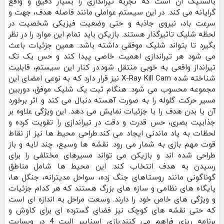
بالستیک آن است که تجربه تیراندازی را بسیار دقیق و واقع‌
گرایانه می‌ کند. در این سیستم عواملی مانند فاصله هدف، جهت و
سرعت باد، نیروی جاذبه و حتی وضعیت فیزیکی شخصیت در
لحظه شلیک تاثیرگذار هستند. بازیکن باید تمام این موارد را در نظر
بگیرد تا بتواند شلیک موفقی داشته باشد. همین جزئیات باعث
می‌ شود هر تیراندازی اهمیت خاصی پیدا کند و حس یک تک‌
تیرانداز واقعی به‌ خوبی منتقل شود.در کنار این سیستم، قابلیت
شناخته‌ شده X-Ray Kill Cam نیز قرار دارد که به‌ نوعی امضای این
مجموعه محسوب می‌ شود. هنگام ثبت یک شلیک موفق، دوربین
مسیر حرکت گلوله را به‌ صورت آهسته دنبال می‌ کند و اثر برخورد
آن با بدن هدف را با جزئیات نمایش می‌ دهد. این ویژگی علاوه بر
جذابیت بصری، حس قدرت و دقت در تیراندازی را تقویت کرده و
لحظات به‌ یاد ماندنی ایجاد می‌ کند.طراحی محیط‌ ها نیز از نقاط
قوت مهم بازی به شمار می‌ رود. نقشه‌ ها وسیع، چند لایه و باز
طراحی شده‌ اند و بازیکن می‌ تواند مسیرهای مختلفی را برای
رسیدن به هدف انتخاب کند. این محیط‌ ها شامل مناطق
گوناگونی مانند روستاهای جنگ‌ زده، سواحل مدیترانه، جنگل‌ ها،
پایگاه‌ های نظامی و سازه‌ های بزرگ هستند که هر کدام جزئیات
و ویژگی‌ های خاص خود را دارند. وسعت مراحل به اندازه‌ ای است
که حتی نقشه‌ های کوچک نیز فضای گسترده‌ ای برای کاوش و
برنامه‌ ریزی فراهم می‌ کنند.بازی اسنایپر الیت 4 در وبسایت