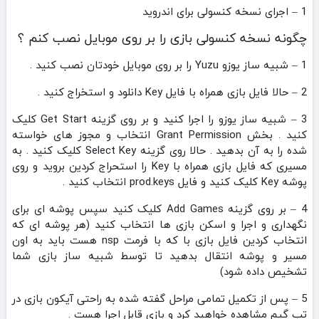
1 – اجرای نسخه کنسولی برای اندروید
چگونه نسخه کنسولی بازی را بر روی موبایل نصب کنم ؟
1 – شبیه ساز یوزو Yuzu را بر روی موبایل خودتان نصب کنید .
2 – حالا فایل بازی همراه با فایل Key دانلود و استخراج کنید .
3 – شبیه ساز یوزو را اجرا کنید و بر روی گزینه Get Start کلیک
کنید . بخش Grant Permission انتخاب و مجوز های خواسته
شده را به آن بدهید . حالا روی گزینه Select Key کلیک کنید . به
مسیری که فایل بازی همراه با Key را استحراج کردین بروید و روی
پوشه Key کلیک کنید و فایل prod.keys انتخاب کنید .
4 – بر روی گزینه Add Games کلیک کنید سپس پوشه ای برای
نگهداری و اجرا و اسکن بازی ها انتخاب کنید (هر پوشه ای که
انتخاب کردین فایل بازی با که با فرمت nsp هست باید به اون
مسیر و پوشه انتقال بدهید تا توسط شبیه ساز بازی شما
تشخیص داده شود)
5 – پس از تکمیل تمامی مراحل گفته شده به راحتی آیکون بازی در
تب گیم مشاهده خواهید کرد و بازی قابل اجرا هست .