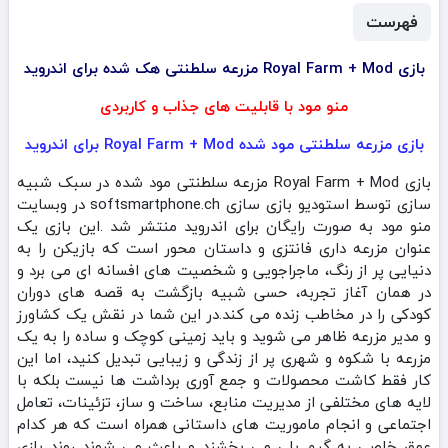
فهرست
بازی Royal Farm + Mod مزرعه سلطنتی هک شده برای اندروید
منو مود با قابلیت های جذاب و کاربردی
بازی مزرعه سلطنتی مود شده Royal Farm + Mod برای اندروید
بازی Royal Farm + Mod مزرعه سلطنتی مود شده در سبک شبیه
سازی توسط استودیو بازی سازی softsmartphone.ch‏ در وبسایت
منو مود به صورت رایگان برای اندروید منتشر شد .این بازی یک
عنوان مزرعه‌ داری فانتزی و داستان‌ محور است که بازیکن را به
دنیایی پر از رنگ، ماجراجویی و شخصیت‌ های افسانه‌ ای می‌ برد و
در همان آغاز تجربه، حسی شبیه بازگشت به قصه‌ های دوران
کودکی را در مخاطب زنده می‌ کند.در این شما در نقش یک کشاورز
و مدیر مزرعه ظاهر می‌ شوید و باید زمینی کوچک و ساده را به یک
مزرعه با شکوه و شهری پر از زندگی و زیبایی تبدیل کنید، اما این
کار فقط کاشت محصولات و جمع‌ آوری برداشت‌ ها نیست بلکه با
لایه‌ های مختلفی از مدیریت منابع، ساخت‌ و ساز، تزئینات، تعامل
اجتماعی و انجام ماموریت‌ های داستانی همراه است که هر کدام
عمق خاصی به گیم‌ پلی می‌ بخشند و باعث می‌ شوند روند بازی