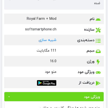
شده
نام
Royal Farm + Mod
سازنده
softsmartphone.ch‏
دسته‌بندی
شبیه سازی
حجم
111 مگابایت
ورژن
16.0
ویژگی مود
منو مود
دریافت از
ویژگی مود
منو مود با ده ها ویژگی کاربردی و جذاب