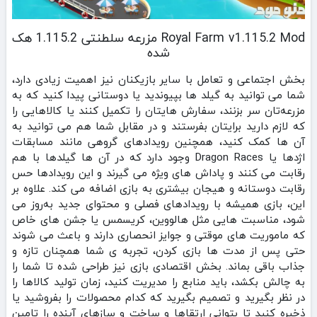
Royal Farm v1.115.2 Mod مزرعه سلطنتی 1.115.2 هک
شده
بخش اجتماعی و تعامل با سایر بازیکنان نیز اهمیت زیادی دارد،
شما می‌ توانید به گیلد ها بپیوندید یا دوستانی پیدا کنید که به
مزرعه‌‌تان سر بزنند، سفارش‌ هایتان را تکمیل کنند یا کالاهایی را
که لازم دارید برایتان بفرستند و در مقابل شما هم می‌ توانید به
آن‌ ها کمک کنید، همچنین رویدادهای گروهی مانند مسابقات
اژدها یا Dragon Races وجود دارد که در آن‌ ها گیلدها با هم
رقابت می‌ کنند و پاداش‌ های ویژه می‌ گیرند و این رویدادها حس
رقابت دوستانه و هیجان بیشتری به بازی اضافه می‌ کند. علاوه بر
این، بازی همیشه با رویدادهای فصلی و محتوای جدید به‌روز می‌
شود، مناسبت‌ هایی مثل هالووین، کریسمس یا جشن‌ های خاص
که ماموریت‌ های موقتی و جوایز انحصاری دارند و باعث می‌ شوند
حتی پس از مدت‌ ها بازی کردن، تجربه‌ ی شما همچنان تازه و
جذاب باقی بماند. بخش اقتصادی بازی نیز طراحی شده تا شما را
به چالش بکشد، باید منابع را مدیریت کنید، زمان تولید کالاها را
در نظر بگیرید و تصمیم بگیرید که کدام محصولات را بفروشید یا
ذخیره کنید تا بتوانی ارتقاها و ساخت‌ و سازهای آینده را تامین