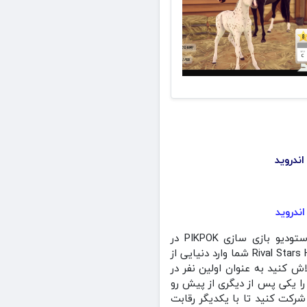
بازی Rival Stars Horse Racing + Mod مسابقات اسب سواری مود شده در سبک ورزشی توسط استودیو بازی سازی PIKPOK در
وبسایت منو مود به صورت رایگان برای اندروید منتشر شد . در بازی مسابقات اسب سواری Rival Stars Horse Racing شما وارد دنیایی از
 کنید به عنوان اولین نفر در
را یکی پس از دیگری از پیش رو
شرکت کنید تا با یکدیگر رقابت