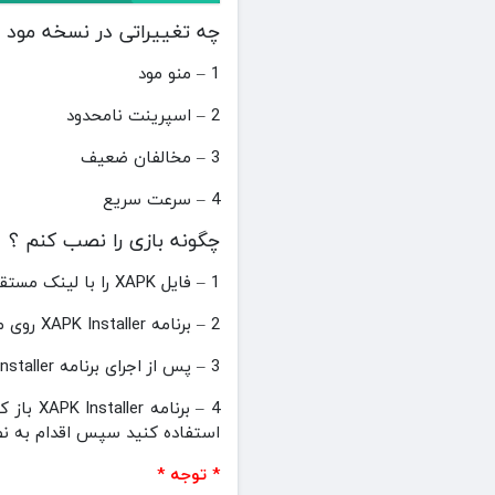
چه تغییراتی در نسخه مود 
1 – منو مود
2 – اسپرینت نامحدود
3 – مخالفان ضعیف
4 – سرعت سریع
چگونه بازی را نصب کنم ؟
1 – فایل XAPK را با لینک مستقیم دانلود کنید .
2 – برنامه XAPK Installer روی موبایل خودتان دانلود و نصب کنید . (
3 – پس از اجرای برنامه XAPK Installer تمامی مجوزها را به این برنامه بدهید و گوشی خودتان را خاموش و روشن کنید .
استفاده کنید سپس اقدام به نص
* توجه *