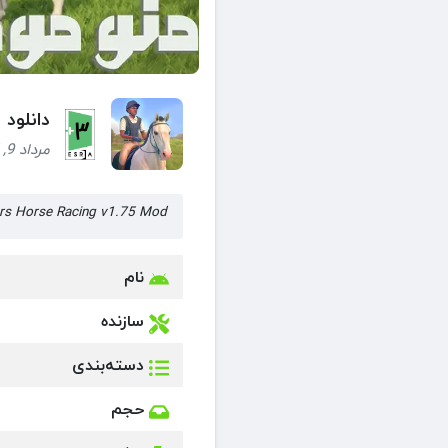
دانلود بازی  Stars Horse Racing + Mod
مرداد 9, 1405 (1 هفته قبل)
Rival Stars Horse Racing v1.75 Mod مسابقات اسب سواری ن
نام
سازنده
دسته‌بندی
حجم