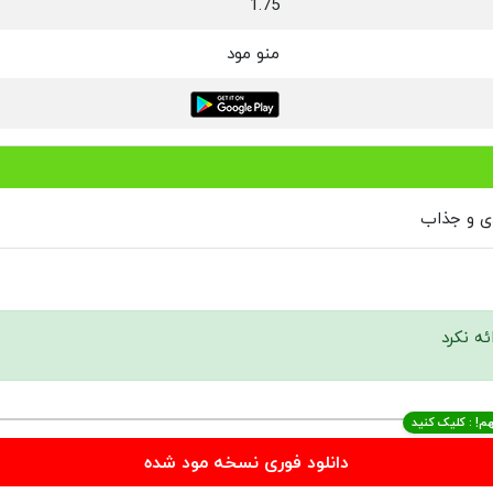
1.75
منو مود
دی و جذاب
ئه نکرد
م! : کلیک کنید
دانلود فوری نسخه مود شده