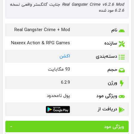
Real Gangster Crime v6.2.6 Mod جنایت گانگستر واقعی نسخه
6.2.6 مود شده
نام
Real Gangster Crime + Mod
سازنده
Naxeex Action & RPG Games
دسته‌بندی
اکشن
حجم
93 مگابایت
ورژن
6.2.9
ویژگی مود
پول نامحدود
دریافت از
ویژگی مود