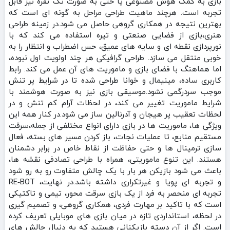
بازی به کمک هوش مصنوعی یا حتی به‌ صورت تک‌ نفره نیز قابل
تجربه است. هرچند ماهیت طراحی مراحل به‌ گونه‌ ای‌ است که
بهترین نتیجه در همکاری گروهی حاصل می‌ شود.در زمینه طراحی
هنری،بازی از فضایی صنعتی و تیره استفاده می‌ کند که با
نورپردازی نقطه‌ ای و سایه‌ های عمیق، حس اضطراب و انتظار را به‌
خوبی منتقل می‌ سازد. طراحی گرافیکی هر چند اولویت اول نبوده،
اما هماهنگ با فضای بازی و ماموریت‌ های آن عمل می‌ کند. رابط
کاربری ساده، مینیمال و خوانا طراحی شده تا در شرایط پر تنش
موجب سردرگمی نشود.موسیقی بازی نیز به‌ صورت هوشمند با
شرایط ماموریت تغییر می‌ کند، در لحظات آرام کم‌ تنش و در
لحظات تعقیب پر هیجان و آدرنالین‌ ساز می‌ شود.در کنار همه این
ویژگی‌ ها، ماموریت‌ ها در بازی دارای انواع مختلفی از جمله،سرقت
مستقیم منابع، تا عملیات نجات، باز کردن مسیر های بسته، فعال‌
سازی ترمینال‌ ها و حتی حفاظت از نقاط خاص در برابر دشمنان
هستند. این تنوع ماموریتی، همراه با طراحی تصادفی نقشه‌ ها،
باعث می‌ شود بازیکن هر بار با یک چالش متفاوت رو به‌ رو شود
و تجربه‌ ای پویا و غیرتکراری داشته باشد.در نهایت، RE‑BOT
تجربه‌ ای منحصر به‌ فرد از یک بازی سرقت‌ محور، تیمی و تاکتیکی
است که با تاکید بر مهارت فردی، همکاری گروهی، و تصمیم‌ گیری
در لحظه، استانداردی تازه در میان بازی‌ های موبایلی تعریف کرده
است. اگر از آن دسته بازیکنانی هستید که به دنبال چالش‌ های