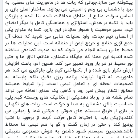
پیشرفته می‌ سازد.جهانی که ربات‌ ها در ماموریت‌ های مخفی، به
نبرد با دشمنان بی‌ رحم و امنیتی می‌ پردازند. ساختار اصلی بازی بر
اساس سرقت منابع از مناطق محافظت‌ شده بنا شده و بازیکن
باید با تکیه بر هوش، استراتژی و هماهنگی کامل با دیگر اعضای
تیم، مسیر موفقیت را هموار سازد.در این بازی، شما به عنوان یکی
از اعضای تیم نجات، وارد عملیات‌ هایی می‌ شوید که هدف آن
جمع‌ آوری منابع و خروج ایمن از منطقه است. این عملیات‌ ها در
محیط‌ هایی بسته انجام می‌ شوند که به صورت تصادفی ساخته
شده‌ اند،به این معنا که جایگاه دشمنان، غنائم، اتاق‌ ها و حتی
نور محیط در هر بار ورود تغییر می‌ کند. همین امر، باعث افزایش
ارزش تکرار بازی شده و از یکنواختی گیم پلی جلوگیری می‌ کند. هر
ماموریت نه تنها نیازمند برنامه‌ ریزی دقیق بلکه وابسته به
تصمیمات لحظه‌ ای و تعامل تیمی است، زیرا شرایط همیشه
مطابق انتظار پیش نمی‌ رود و گاهی یک صدای اضافه می‌ تواند
تمام نقشه‌ ها را بر باد دهد.یکی از مکانیک‌ های برجسته گیم‌ پلی،
حساسیت بالای دشمنان به صدا و حرکت است. ربات‌ های نگهبان
در بازی از طریق سیستم‌ های صوتی و حرکتی شما را ردیابی می‌
کنند.بازیکن باید با احتیاط کامل حرکت کرده، از برخورد با اشیا
پرهیز کند و حتی در زمان گفت و گو با هم‌ تیمی‌ ها محتاط
باشد.همچنین سیستم شنود دشمن به هوش مصنوعی تطبیقی
متصل است، به این معنا که رفتار آن‌ ها صرفا واکنشی نیست،