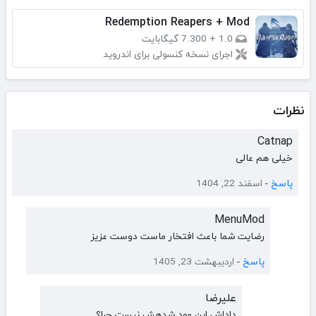
Redemption Reapers + Mod
1.0
+
7.300 گیگابایت
اجرای نسخه کنسولی برای اندروید
نظرات
Catnap
خیلی هم عالی
پاسخ
-
اسفند 22, 1404
MenuMod
رضایت شما باعث افتخار ماست دوست عزیز
پاسخ
-
اردیبهشت 23, 1405
علیرضا
داداش این مود شدهش نیست چرا؟