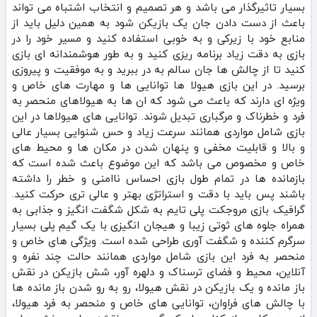
بسیار تاثیرگذار می باشد و هر تصمیم و انتخاب اشتباه می تواند
باعث از دست دادن جان یک بازیکن شود به همین دلیل باید از
منابع خود با زیرکی و به خوبی استفاده کنید و مسیر خود را در
بازی به دقت زیاد برنامه ریزی کنید و به طور هوشمندانه ای بازی
کنید تا از چالش ها جان سالم به در ببرید و به موفقیت و پیروزی
برسید. در این بازی هیولا ها توانایی ها و مهارت های خاص و
ویژه ای دارند که باعث می شود که ان ها به هیولاهای منحصر به
فرد و خطرناک و مرگباری تبدیل شوند. توانایی های هیولاها در این
بازی شامل مواردی همانند سرعت زیاد و حس شنوایی بسیار عالی
و بالا و قابلیت مخفی و پنهان شدن در مکان ها و محیط های
خاص و مخصوص می باشد که این موضوع باعث شده است که
بازمانده ها در تمام طول بازی احساس ناامنی و خطر را داشته
باشند پس باید با دقت و استراتژی بهتر و عالی تری حرکت کنید.
گرافیک بازی مروجکت پلی تایم به شکل شگفت انگیز و جذابی به
همراه جلوه های ثوتی زیبا و هیجان انگیزی با یک گیم پلی بسیار
سرگرم کننده و شگفت آوری طراحی شده است. ویژگی های خاص و
منحصر به فرد این بازی شامل مواردی همانند حالت چند نفره و
آنلاین، محیط و فضای ترسناک و دلهره آور، شش بازیکن در نقش
باز مانده و یک بازیکن در نقش هیولا، رو به رو شدن باز مانده ها
با چالش های فراوان، توانایی های خاص و منحصر به فرد هیولا،