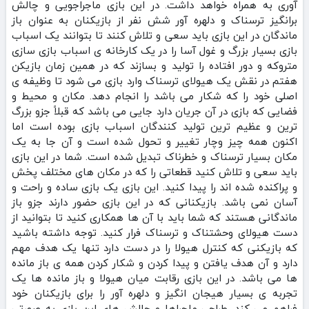
آوری به همراه خواهد داشت. در این بازی ماجراجویی و چالش
برانگیز ترسناک و دلهره آور شش نفر از بازیکنان به عنوان باز
ماندگان در این بازی باید سعی و تلاش کنند تا بتوانند یک اسباب
بازی بسیار بزرگ و غول آسا را در یک کارخانه ی اسباب بازی سازی
متروکه و دور افتاده را تولید و بسازند که در همین زمان بازیکن
هفتم در نقش یک هیولای ترسناک وارد بازی می شود تا وظیفه ی
اصلی خود را که شکار می باشد را انجام دهد. مکان و محیط و
فضایی که بازی در آن جریان دارد جایی می باشد که قبلاً جزو بزرگ
ترین و عظیم ترین تولید کنندگان اسباب بازی بوده است اما
اکنون همه چیز وچار تغییر و تحول شده است و آن جا به یک
مکان بسیار ترسناک و خطرناک تبدیل شده است. شما در این بازی
باید سعی و تلاش کنید قطعاتی را که در مکان های مختلف پخش
و پراکنده شده اند را پیدا کنید‌. این بازی یک بازی ساده و راحت و
آسان نمی باشد. بازیکنانی که در این بازی حضور دارند جزو باز
ماندگانی هستند که شما باید با آن ها همکاری کنید تا بتوانید از
دست هیولای وحشتناک و ترسناک فرار کنید. توجه داشته باشید
که بازیکنی که کنترل هیولا را در دست دارد تنها یک هدف مهم
دارد و آن هدف یافتن و پیدا کردن و شکار کردن همه ی باز مانده
ها می باشد. در این بازی رقابت میان هیولا و باز مانده ها یک
تجربه ی بسیار هیجان انگیز و دلهره آور را برای بازیکنان خود
فراهم می کند. طراحی ماجراها و چالش های این بازی به صورتی