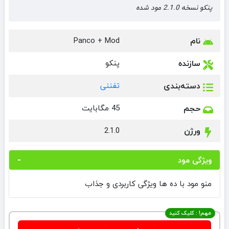
پنکو نسخه 2.1.0 مود شده
نام
Panco + Mod
سازنده
پنکو
دسته‌بندی
تفننی
حجم
45 مگابایت
ورژن
2.1.0
ویژگی مود
منو مود با ده ها ویژگی کاربردی و جذاب
مهم! : کلیک کنید