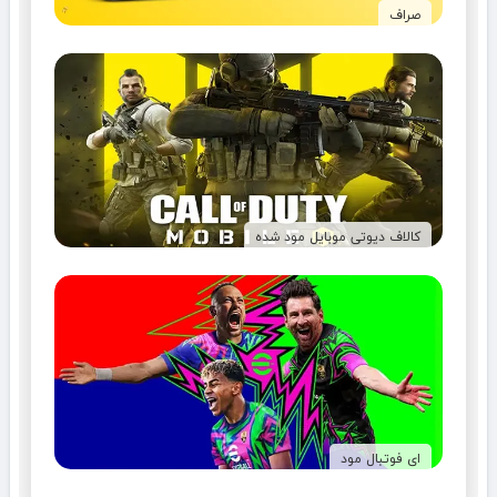
صراف
کالاف دیوتی موبایل مود شده
ای فوتبال مود