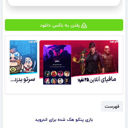
رفتن به باکس دانلود
فهرست
بازی ‏‏‏‏‏‏‏‏پنکو هک شده برای اندروید