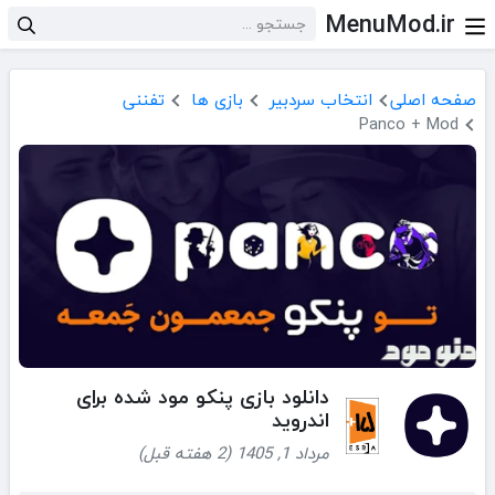
MenuMod.ir
صفحه اصلی
انتخاب سردبیر
بازی ها
تفننی
Panco + Mod
دانلود بازی ‏‏‏‏پنکو مود شده برای
اندروید
مرداد 1, 1405 (2 هفته قبل)