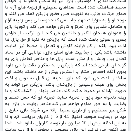
است.صداگذاری و موسیقی بازی نیز به شکلی ماهرانه با طراحی
محیط هماهنگ شده است. صداهای محیطی، از زمزمه‌ های آرام تا
صدای حرکات جزئی، به تقویت حس حضور بازیکن کمک می‌ کنند و
توجه او را به جزئیات مهم جلب می‌ کنند.موسیقی پس‌ زمینه آرام
و متعادل، فضایی برای تمرکز و کاوش فراهم می‌ کند و تجربه بازی
را همزمان هیجان‌ انگیز و دلنشین می‌ کند. این ترکیب از طراحی
بصری و صوتی باعث شده است که بازیکن نه تنها از حل پازل‌ ها
لذت ببرد، بلکه از کل فرآیند کاوش و تعامل با محیط نیز رضایت
داشته باشد.یکی از جذابیت‌ های اصلی بازی، توانایی آن در ایجاد
تعادل بین چالش و آرامش است. پازل‌ ها و عناصر تعاملی بازی به
گونه‌ ای طراحی شده‌ اند که بازیکن را به تفکر و دقت وا می‌ دارند
بدون آنکه احساس فشار یا استرس بیش از حد داشته باشد. این
ساختار باعث می‌ شود که بازی تجربه‌ ای قابل دسترس و لذت‌
بخش برای طیف وسیعی از بازیکنان باشد. بازیکن می‌ تواند به
صورت آزادانه در محیط حرکت کند، عناصر پنهان را کشف کند و با
ریتم دلخواه خود بازی را تجربه نماید، تجربه‌ ای که حس تسلط و
رضایت را به طور مداوم فراهم می‌ کند.عناصر روایت در بازی به
شکل غیر مستقیم و از طریق محیط ارائه می‌ شوند. بازی خارج از
دید در وبسایت منومود امتیاز 4.5 از 5 از کاربران دریافت کرد و تا
به این لحظه بیش از 10 میلیون بار توسط کاربران دانلود شد . شما
هم اکنون می توانید این بازی محبوب و پرطرفدار را از وب سایت