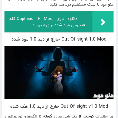
منو مود با لینک مستقیم دریافت کنید .
دانلود بازی Cuphead + Mod کله
فنجونی مود شده برای اندروید
Out Of sight 1.0 Mod خارج از دید 1.0 مود شده
Out Of sight v1.0 Mod خارج از دید 1.0 هک شده
هر جزئیات کوچک، از یک شی ساده گرفته تا الگوهای نورپردازی و