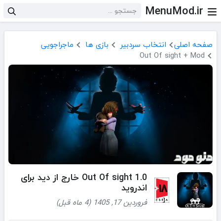
MenuMod.ir
صفحه اصلی
انتخاب سردبیر
بازی ها
ماجراجویی
Out Of sight + Mod
Out Of sight 1.0 خارج از دید برای
اندروید
فروردین 17, 1405 (4 ماه قبل)