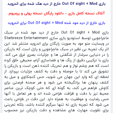
بازی Out Of sight + Mod خارج از دید هک شده برای اندروید
آنلاک نسخه کامل بازی – دانلود رایگان نسخه پولی و پرمیوم
بازی خارج از دید مود شده Out Of sight + Mod برای اندروید
بازی Out Of sight + Mod خارج از دید مود شده در سبک
ماجراجویی توسط استودیو بازی سازی Starbreeze Entertainment
در وبسایت منو مود به صورت رایگان برای اندروید منتشر شد .این
اثر یک تجربه بی‌ نظیر در سبک ماجراجویی و پازل است که بازیکن
را در دنیایی سرشار از شگفتی‌ ها و جزئیات بصری غرق می‌ کند.
بازی با ترکیبی دقیق از رنگ‌ ها و فضاسازی آرام، محیطی خلق کرده
است که هم چشم‌ نواز و هم تحریک‌ کننده ذهن است و بازیکن را
تشویق می‌ کند تا با حوصله و دقت به کشف جزئیات بپردازد. از
لحظه‌ ای که وارد این جهان می‌ شوید، حس کنجکاوی و میل به
کشف پنهان‌ ها برانگیخته می‌ شود و هر صحنه فرصتی برای
کاوش فراهم می‌ کند، به گونه‌ ای که حتی کوچک‌ ترین عناصر
محیط نیز با دقت و ظرافت طراحی شده‌ اند و هر تعامل با آنها
حس رضایت و موفقیت به همراه دارد. این دقت در طراحی باعث
می‌ شود که تجربه بازی نه تنها سرگرم‌ کننده باشد، بلکه تمرینی
برای تقویت مهارت‌ های مشاهده و دقت بازیکن نیز محسوب