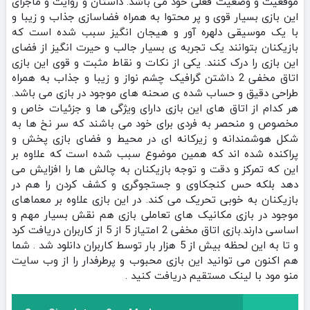
موقعیت و وضعیت فعلی خود می باشد. داستان و روایت و ماجرای
این بازی بسیار قوی و پر محتوا به همراه فضاسازی جذاب و زیبا و
با یک موسیقی دلهره آور و هیجان انگیز سبب شده است که
بازیکنان بتوانند یک تجربه ی بسیار جالب و حیرت انگیز از فضای
این بازی را درک کنند. یکی از نکات و نقاط مثبت و قوی این بازی
اتاق مخفی 2 داشتن گرافیک چشم نواز و زیبا و جذاب به همراه
طراحی دقیق و حساب شده ی صحنه های موجود در بازی می باشد.
هر کدام از اتاق های این بازی دارای ویژگی ها و جزئیات خاص و
مخصوص و منحصر به فردی برای خود می باشند که سر نخ ها به
شکل هوشمندانه و زیرکانه ای در محیط و فضای بازی پخش و
پراکنده شده اند که همین موضوع سبب شده است که علاوه بر
این که تمرکز و دقت و توجه بازیکنان به چالش ها را افزایش می
دهد بلکه حس کنجکاوی و جستجوگری و کشف کردن را هم در
بازیکنان به خوبی تحریک می کند. در این بازی علاوه بر معماهای
موجود در بازی مکانیک های تعاملی بازی هم نقش بسیار مهم و
اساسی دارند.بازی اتاق مخفی 2 امتیاز 5 از 5 از کاربران دریافت کرد
و تا به این لحظه بیش از 5 هزار بار توسط کاربران دانلود شد . شما
هم اکنون می توانید این بازی محبوب و پرطرفدار را از وب سایت
منو مود با لینک مستقیم دریافت کنید .