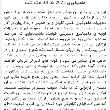
ماهیگیری 2025 0.4.55 هک شده
این بازی با تمام این ویژگی‌ ها، موفق شده تا تجربه‌ ای فراموش‌
نشدنی از دنیای ماهیگیری را برای بازیکنان رقم بزند.در این بازی،
تجهیزات ماهیگیری نقشی کلیدی و پر اهمیتی دارند.کاربران در آغاز
بازی، بدون نیاز به پرداخت هزینه، به مجموعه‌ ای از تجهیزات
اولیه‌ ی ماهیگیری دسترسی خواهند داشت،ابزاری که هر چند
ساده و ابتدایی به نظر می‌ رسند، اما قابلیت ارتقا و تکامل را دارند.
ارتقای این ابزار ها به شکلی هوشمندانه طراحی شده تا نه تنها
حس پیشرفت را به بازیکن منتقل کند، بلکه شور و اشتیاق او را در
طول مسیر حفظ نماید. با هر ارتقا، توانایی‌ های شما در شکار
ماهی‌ های بیشتر می شود و گونه‌ های نادر تر افزایش خواهند
یافت، گونه هایی که صیدشان به مهارت و تدبیر بیشتری نیاز
دارد.نکته‌ ی جالب اینجاست که بازی به صورت کاملا رایگان در
اختیار شما قرار گرفته است، یعنی بدون هیچ هزینه مالی، می‌
توانید تجربه‌ ای کامل از ماهیگیری داشته باشید. البته برای آن
دسته از کاربرانی که به دنبال سرعت بیشتر در پیشرفت هستند،
امکان خرید درون برنامه‌ ای نیز فراهم شده، اما وجود این قابلیت
اختیاری می باشد و به هیچ عنوان از ارزش تجربه‌ ی رایگان بازی
کم نمی کند.طراحی گرافیکی خیره‌ کننده‌ ی این اثر، با کیفیت HD و
همراه با صدا پردازی و جلوه‌ های صوتی مهیج، فضایی خلق کرده