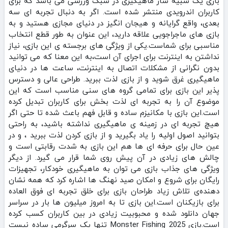
بازی یک شبیه‌ ساز ماهیگیری در سبک ورزشی می باشد که برای
کاربران اندرویدی منتشر شده است. اگر به دنبال تجربه‌ ای سه‌
بعدی، واقع‌ گرایانه و هیجان‌ انگیز در دنیای مجازی هستید و به
بازی های ماجراجویی علاقه دارید، این عنوان به طور قطع انتخاب
مناسبی برای شماست.یکی از ویژگی‌ های برجسته‌ ی این بازی، نیاز
نداشتن به اینترنت برای اجرای آن است،به این معنا که می‌ توانید
بدون نگرانی از مشکلات اتصال به اینترنت، ساعت‌ ها در دنیای
ماهیگیری غرق شوید و از بازی لذت ببرید. طراحی عالی و دسترس‌
پذیر این بازی برای تمامی گروه‌ های سنی مناسب است که این
موضوع آن را به تجربه‌ ای لذت‌ بخش برای کاربران تبدیل کرده
است.این بازی با مکانیزم ساده و قابل‌ فهم باعث شده تا حتی اگر
هیچ تجربه‌ ای در زمینه‌ ی ماهیگیری نداشته باشید، به راحتی
بتوانید اصول اولیه را یاد بگیرید و از بازی کردن لذت ببرید ، و در
عین حال برای حرفه‌ ای‌ ها هم این بازی به شدت رقابتی است و
چالش‌ های زیادی در آن پیش روی شما قرار می‌ گیرد. از دیگر
ویژگی‌ های جذاب بازی می‌ توان به ماهیگیری خودکار، تجهیزات
رایگان برای شروع و امکان صید نهنگ‌ ها اشاره کرد که همه نشان‌
دهنده‌ی تلاش زیاد طراحان بازی برای خلق تجربه‌ ای فوق العاده
برای بازیکنان است.این بازی تا به امروز میلیون ها بار در سراسر
جهان دانلود شده و محبوبیت زیادی در بین کاربران کسب کرده
است.بازی Monster Fishing 2025 تنها یک سرگرمی ساده نیست