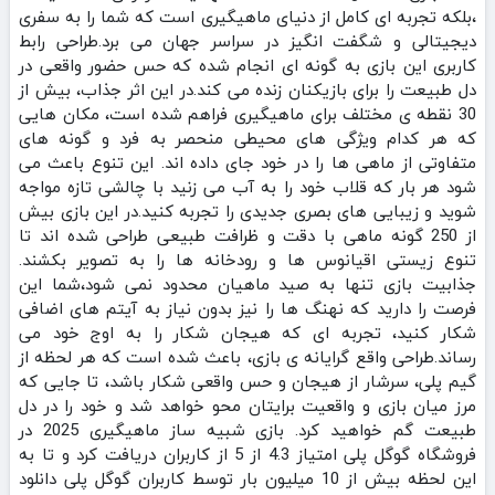
،بلکه تجربه‌ ای کامل از دنیای ماهیگیری است که شما را به سفری
دیجیتالی و شگفت انگیز در سراسر جهان می‌ برد.طراحی رابط
کاربری این بازی به گونه‌ ای انجام شده که حس حضور واقعی در
دل طبیعت را برای بازیکنان زنده می‌ کند.در این اثر جذاب، بیش از
30 نقطه‌ ی مختلف برای ماهیگیری فراهم شده است، مکان‌ هایی
که هر کدام ویژگی‌ های محیطی منحصر به فرد و گونه‌ های
متفاوتی از ماهی‌ ها را در خود جای داده‌ اند. این تنوع باعث می‌
شود هر بار که قلاب خود را به آب می زنید با چالشی تازه مواجه
شوید و زیبایی‌ های بصری جدیدی را تجربه کنید.در این بازی بیش
از 250 گونه ماهی با دقت و ظرافت طبیعی طراحی شده‌ اند تا
تنوع زیستی اقیانوس‌ ها و رودخانه‌ ها را به تصویر بکشند.
جذابیت بازی تنها به صید ماهیان محدود نمی‌ شود،شما این
فرصت را دارید که نهنگ‌ ها را نیز بدون نیاز به آیتم‌ های اضافی
شکار کنید، تجربه‌ ای که هیجان شکار را به اوج خود می‌
رساند.طراحی واقع‌ گرایانه‌ ی بازی، باعث شده است که هر لحظه از
گیم‌ پلی، سرشار از هیجان و حس واقعی شکار باشد، تا جایی که
مرز میان بازی و واقعیت برایتان محو خواهد شد و خود را در دل
طبیعت گم خواهید کرد. بازی شبیه ساز ماهیگیری 2025 در
فروشگاه گوگل پلی امتیاز 4.3 از 5 از کاربران دریافت کرد و تا به
این لحظه بیش از 10 میلیون بار توسط کاربران گوگل پلی دانلود