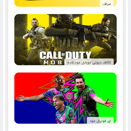
صراف
کالاف دیوتی موبایل مود شده
ای فوتبال مود