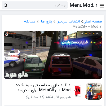
MenuMod.ir
صفحه اصلی
انتخاب سردبیر
بازی ها
مسابقه
MetaCity + Mod
دانلود بازی متاسیتی مود شده
MetaCity + Mod برای اندروید
شهریور 14, 1404 (11 ماه قبل)