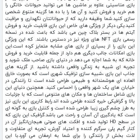
بازی متاسیتی علاوه بر ماشین‌ ها می‌ توانید حیوانات خانگی را
هم خرید و فروش کنید و آن‌ ها را با ده‌ ها گزینه متنوع شخصی‌
سازی کنید.شما وظیفه دارید که از حیواناتتان نگهداری و مراقبت
کنید.یکی دیگر از ویژگی‌ های خاص این بازی قابلیت خرید و فروش
آیتم‌ ها در بستر بلاک‌ چین می باشد که باعث شده در نسخه
رسمی بازی NFT های ویژه نیز در دسترس باشند. که این ویژگی
این بازی را از بسیاری از بازی‌ های مشابه متمایز کرده است‌.این
بازی امکانات جالب دیگری هم دارد از جمله قابلیت خرید و فروش
خانه که به شما اجازه می‌ دهد در دنیای بازی صاحب ملک شوید و
تجربه‌ ای شبیه به زندگی واقعی داشته باشید .از گزینه های
جذاب این بازی ،شبیه سازی ترافیک شهری است که بصورت خارق
العاده ای هوشمندانه و طبیعی طراحی شده است تا رانندگی در
خیابان‌ های یک شهر واقعی را احساس کنید. همچنین دنیای این
بازی شامل ساختمان‌ ها و مکان‌ های متنوعی است که با جزئیات
بالا و گرافیکی خیره‌ کننده طراحی شده‌ اند.رابط کاربری این بازی نیز
به طرز چشم گیری زیبا طراحی شده است و کنترل بازی به گونه‌ ای
است که یادگیری آن آسان و راحت می باشد.گرافیک این بازی که
در سطح HD تولید شده و افکت های صوتی هیجان‌انگیز آن در
کنار گیم‌ پلی سرگرم‌ کننده و اعتیاد آورش، تجربه‌ ای متفاوت و
لذت‌ بخش از رانندگی را برای شما به ارمغان می‌ آورد.با این