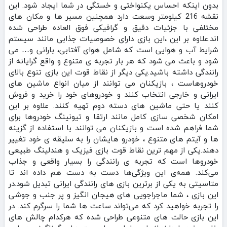
بدون اینکه احساس یکنواختی و خستگی در شما ایجاد شود. این
نقشه 216 کیلومتر وسعت دارد همچنین مسیر ها و مکان‌ های
مختلفی با جزئیات دقیق و گرافیکی فوق العاده طراحی شده‌
اند.علاوه بر این ،این بازی دارای خصوصیات جذابی مانند سیستم
شرایط آب‌ و هوایی است که شامل هوای آفتابی، بارانی و… می‌
شود و باعث می‌ شود که هر بار تجربه‌ ی متنوع و واقع گرایانه از
رانندگی داشته باشید.یکی دیگر از نقاط قوت این بازی تنوع بالای
خودروهاست ، بازیکنان می‌ توانند از میان انواع ماشین‌ های
ایرانی و خارجی انتخاب کنند و خودروهای خود را خرید و فروش
کنند یا حتی ماشین‌ های دسته دوم تهیه کنند. علاوه بر این
امکان شخصی‌ سازی کامل مانند ارتقا و تیونینگ خودروها برای
شما فراهم شده است و بازیکنان می‌ توانند با استفاده از گزینه
ها و آیتم‌ های متنوع ، خودرو هایشان را به سلیقه‌ ی خود تغییر
دهند.یکی از مهم‌ ترین نقاط قوت بازی فیزیک و هندلینگ طبیعی
خودروها است که تجربه‌ ی رانندگی را بسیار واقعی و جذاب
می‌کند. همه‌ی این ویژگی‌ها دست به دست هم داده اند تا
متاسیتی به یکی از برترین بازی‌ های رانندگی ایرانی تبدیل شود.در
این بازی ، شما ماجراجویی‌ های هیجان‌ انگیز و پر جنب‌ و جوشی
را تجربه خواهید کرد که می‌تواند ساعت‌ ها شما را سرگرم کند. در
این بازی حالت‌ های متنوعی طراحی شده که هرکدام چالش‌ های