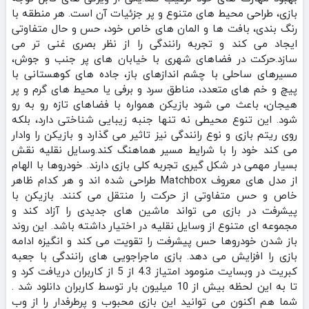
بازی، طراحی محیط‌ های متنوع و پر جزئیات آن است. هر منطقه با
رنگ‌ بندی، بافت‌ ها و المان‌ های خاص خود، حس و حال متفاوتی
ایجاد می‌ کند و تجربه رانندگی را از نظر بصری غنی‌ تر می‌
سازد.حرکت در فضاهای شهری با خیابان‌ های پر جنب‌ و جوش،
مسیرهای ساحلی با چشم‌ اندازهای باز، جاده‌ های کوهستانی با
پیچ‌ و خم‌ های متعدد، مناطق سرد و برفی یا محیط‌ های گرم و پر
هیجان، باعث می‌ شود بازیکن همواره با فضاهای تازه رو به‌ رو
شود. این تنوع محیطی نه‌ تنها جنبه زیبایی‌ شناختی دارد، بلکه
روی ریتم بازی و نوع رانندگی نیز تاثیر می‌ گذارد و بازیکن را وادار
می‌ کند خود را با شرایط مسیر هماهنگ کند.وسایل نقلیه نقش
بسیار مهمی در شکل‌ گیری تجربه کلی بازی دارند. خودروها با الهام
از مدل‌ های معروف Matchbox طراحی شده‌ اند و هر کدام ظاهر
خاص و حس متفاوتی از حرکت را منتقل می‌ کنند. بازیکن با
پیشرفت در بازی می‌ تواند ماشین‌ های جدیدی را آزاد کند و
مجموعه‌ ای متنوع از وسایل نقلیه در اختیار داشته باشد. این روند
باز شدن خودروها حس پیشرفت را تقویت می‌ کند و انگیزه ادامه
بازی را افزایش می‌ دهد. بازی ماجراجویی های رانندگی با جعبه
کبریت در وبسایت منومود امتیاز 4.3 از 5 از کاربران دریافت کرد و
تا به این لحظه بیش از 10 میلیون بار توسط کاربران دانلود شد .
شما هم اکنون می توانید این بازی محبوب و پرطرفدار را از وب