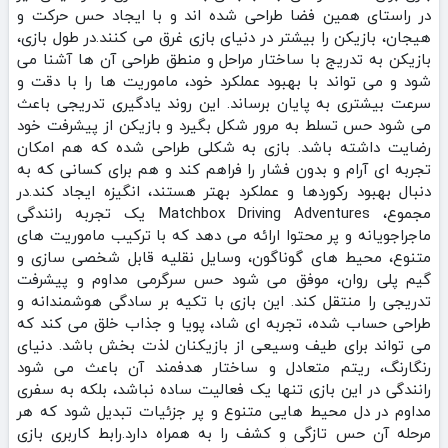
در راستای همین فضا طراحی شده‌ اند و با ایجاد حس حرکت و
هیجان، بازیکن را بیشتر در دنیای بازی غرق می‌ کنند.در طول بازی،
بازیکن به‌ تدریج با ساختار مراحل و منطق طراحی آن‌ ها آشنا می‌
شود و می‌ تواند با بهبود عملکرد خود، ماموریت‌ ها را با دقت و
سرعت بیشتری به پایان برساند. این روند یادگیری تدریجی باعث
می‌ شود حس تسلط به‌ مرور شکل بگیرد و بازیکن از پیشرفت خود
رضایت داشته باشد. بازی به شکلی طراحی شده که هم امکان
تجربه‌ ای آرام و بدون فشار را فراهم کند و هم برای کسانی که به
دنبال بهبود رکوردها و عملکرد بهتر هستند، انگیزه ایجاد کند.در
مجموع، Matchbox Driving Adventures یک تجربه رانندگی
ماجراجویانه و پر محتوا ارائه می‌ دهد که با ترکیب ماموریت‌ های
متنوع، محیط‌ های گوناگون، وسایل نقلیه قابل شخصی‌ سازی و
گیم‌ پلی روان، موفق می‌ شود حس سرگرمی مداوم و پیشرفت
تدریجی را منتقل کند. این بازی با تکیه بر سادگی هوشمندانه و
طراحی حساب‌ شده، تجربه‌ ای شاد، پویا و جذاب خلق می‌ کند که
می‌ تواند برای طیف وسیعی از بازیکنان لذت‌ بخش باشد. دنیای
رنگارنگ، ریتم متعادل و ساختار هدفمند آن باعث می‌ شود
رانندگی در این بازی تنها یک فعالیت ساده نباشد، بلکه به سفری
مداوم در دل محیط‌ هایی متنوع و پر جزئیات تبدیل شود که هر
مرحله آن حس تازگی و کشف را به همراه دارد.رابط کاربری بازی