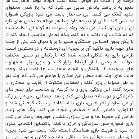
مرحله‌ ای و هدف‌ دار طراحی شده است. انجام موفق ماموریت‌ ها
منجر به دریافت پاداش‌ هایی می‌ شود که به باز شدن محتوای
جدید کمک می‌ کنند. این ساختار باعث می‌ شود بازیکن همواره
احساس کند تلاش او نتیجه دارد و با هر مرحله به بخش‌ های تازه‌
ای از بازی نزدیک‌ تر می‌ شود. روند پیشرفت به‌ گونه‌ ای تنظیم شده
که نه شتاب‌ زده باشد و نه کند، بلکه تعادلی مناسب ایجاد کند تا
بازیکن بدون احساس خستگی، مسیر بازی را دنبال کند.یکی از جنبه‌
های مهم بازی، تاکید آن بر تجربه‌ ای دوستانه و در دسترس است.
طراحی بازی به شکلی انجام شده که بازیکنان در سنین مختلف
بتوانند به‌ راحتی با آن ارتباط برقرار کنند و بدون نیاز به مهارت‌
های پیچیده، از رانندگی و انجام ماموریت‌ ها لذت ببرند. وجود
حالت‌ های چند نفره محلی این امکان را فراهم می‌ کند که چند نفر
به‌ طور هم‌زمان بازی کنند و لحظاتی مشترک از رقابت یا همکاری را
تجربه کنند. این ویژگی، بازی را به گزینه‌ ای مناسب برای جمع‌ های
خانوادگی و دوستانه تبدیل می‌ کند و بعد اجتماعی تجربه را پر رنگ‌
تر می‌ سازد.از نظر هنری، بازی با استفاده از سبک گرافیکی شاد و
کارتونی، فضایی گرم و صمیمی ایجاد می‌ کند. رنگ‌ های زنده،
طراحی نرم محیط‌ ها و مدل‌ سازی دلنشین خودروها باعث می‌ شود
بازی همواره حس سرزندگی و انرژی داشته باشد.این انتخاب هنری
نه‌ تنها با هویت بازی هماهنگ است، بلکه باعث می‌ شود تجربه
بازی برای مدت طولانی جذاب باقی بماند.صداگذاری و موسیقی نیز