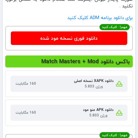
نکنید .
برای دانلود برنامه ADM کلیک کنید
مهم! : کلیک کنید
دانلود فوری نسخه مود شده
باکس دانلود Match Masters + Mod
دانلود XAPK نسخه اصلی
160 مگابایت
ورژن 5.803
دانلود APK منو مود
160 مگابایت
ورژن 5.803
مهم! : کلیک کنید