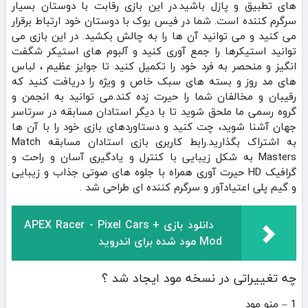
های تطبیق و پازل باشید.در این بازی رقابت با دوستان بسیار
سرگرم کننده است. شما در فیس بوک با دوستان خود ارتباط برقرار
می کنید و می توانید آن ها را به چالش بکشید. در این بازی می
توانید استیکرها را جمع آوری کنید و آلبوم های استیکر شگفت
انگیز و منحصر به فرد خود را تکمیل کنید تا جوایز عظیم ، لباس
های مد روز و بسته های سبک خاص و ویژه را دریافت کنید که
رقیبان و مخالفان شما را حیرت زده کند.می توانید به انجمن و
گروه رسمی ما ملحق شوید تا با دیگر استادان مسابقه در سرتاسر
جهان آشنا شوید، چت کنید و دستاوردهای بازی خود را با آن ها
به اشتراک بگذارید.رابط کاربری بازی استادان مسابقه Match
Masters به شکل زیبایی با کنترل و یادگیری آسان و راحت و
گرافیک HD حیرت آوری همراه با جلوه های صوتی جذاب و زیبایی
و گیم پلی اعتیادآور و سرگرم کننده ای طراحی شد .
دانلود بازی APEX Racer - Pixel Cars +
Mod مود شده برای اندروید
چه تغییراتی در نسخه مود ایجاد شد ؟
1 – منو مود