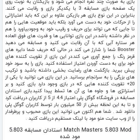
بازی به صورت چند نفره انجام می شود و بازیکنان به نوبت روی
یک صفحه بازی مسابقه 3 با یکدیگر بازی و رقابت می کنند.
بنابرابن در این نوع بازی هر بازیکن علاوه بر این که باید امتیازاتی
را از حرکات خود به دست می آورد بلکه باید موقعیت هایی را هم
تا جایی که می تواند برای حریف و رقیب خود به وجودبیاورد را هم
در نظر داشته باشد.در این بازی توانایی ها و قدرت های فوق العاده
هر ستاره آبی که با آن رقابت می کنید و مسابقه می دهید
Booster شما را شارژ می کند در حالی که حریف شما دایره های
قرمز رنگ را جمع آوری می کند.در این بازی از تقویت کننده های
خود برای به دست آوردن امتیاز استفاده کنید. بازی را به سود خود
پیش ببرید. بازگشت های رضایت بخشی داشته باشید و ترکیب
های بزرگی را به سرانجام برسانید. در این بازی می توانید با یکی از
20+ تقویت کننده هایی که در بازی وجود دارد بازی کنید و بر
استراتژی ها و جلوه ها ی آن ها تسلط پیدا کنید.بازی استادان
مسابقه در فروشگاه گوگل پلی امتیاز 4.4 از 5 از کاربران دریافت کرد
و تا به این لحظه بیش از 50 میلیون بار توسط کاربران گوگل پلی
دانلود شد . شما هم اکنون می توانید این بازی محبوب و پرطرفدار
را از وب سایت منو مود با لینک مستقیم دریافت کنید .
Match Masters 5.803 Mod استادان مسابقه 5.803
مود شده