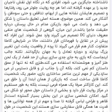
ناشناخته جایگزین می‌ شود، افرادی که در نگاه اول نقش ناجیان
جدید را بر عهده گرفته‌ اند، اما هر چه روایت جلوتر می‌ رود، رفتارها
و تصمیم‌ هایشان نشانه‌ هایی از ابهام، تناقض و حتی سوءظن را
آشکار می‌ کند. همین موضوع، هسته اصلی تعلیق داستان را شکل
می‌ دهد و باعث می‌ شود بازیکن مدام در حال پرسش درباره
حقیقت ماجرا باشد.در این میان، گروهی از شخصیت‌ های منفی
معروف دنیای DC تصمیم می‌ گیرند وارد عمل شوند. این افراد که
پیش‌ تر در تقابل با قهرمانان قرار داشتند، حالا در شرایطی کاملا
متفاوت کنار هم قرار می‌ گیرند تا پرده از واقعیت پشت این تغییر
بزرگ بردارند و دوباره تعادل را به جهان بازگردانند. نکته جالب
اینجاست که بازی به جای جدی‌ سازی بیش از حد فضا، از یک لحن
طنز آمیز و هوشمندانه استفاده می‌ کند،طنزی که نه‌ تنها از عمق
داستان کم نمی‌ کند، بلکه آن را جذاب‌ تر و قابل‌ دسترس‌ تر می‌
سازد.یکی از مهم‌ ترین عناصر ساختاری بازی، حضور یک شخصیت
کاملا قابل‌ ساخت است که بازیکن از همان ابتدا آن را خلق می‌
کند. این کاراکتر صرفا یک همراه فرعی نیست، بلکه به‌ طور مستقیم
در مرکز روایت قرار دارد و بخشی از داستان حول محور او شکل می‌
گیرد. امکان شخصی‌ سازی در این بخش بسیار گسترده است،از
ظاهر و طراحی لباس گرفته تا صدا و مهم‌ تر از همه توانایی‌ ها و
قدرت‌ ها همگی قابل سفارشی سازی هستند.این شخصیت در طول
پیشروی بازی به‌ تدریج رشد می‌ کند و قابلیت‌ های جدیدی به