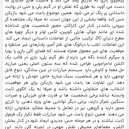
دست می‌ آورد، به‌ طوری که نقش او در گیم‌ پلی و حتی در روایت
داستانی پر رنگ‌ تر می‌ شود. همین موضوع باعث می‌ شود بازیکن
حس کند واقعا بخشی از این جهان است، نه صرفا یک مشاهده‌ گر
بیرونی باشد.در کنار این کاراکتر، حضور شخصیت‌ های شناخته‌
شده‌ ای مانند جوکر، هارلی کویین، لکس لوتر و دیگر چهره‌ های
مطرح دنیای DC، ترکیب جالبی از تعاملات داستانی ایجاد می‌ کند.
این تعاملات اغلب با دیالوگ‌ های طنز آمیز، رفتارهای غیر منتظره و
موقعیت‌ های غیر معمول همراه هستند که فضای کلی بازی را پویا
و سرگرم‌ کننده نگه می‌ دارند.از نظر گیم‌ پلی، بازی در قالب یک
اکشن ماجراجویی طراحی شده که سه ستون اصلی یعنی مبارزه،
حل معما و کاوش دارد. سیستم مبارزات در عین سادگی، تنوع قابل
توجهی دارد و هر شخصیت سبک مبارزه خاص خودش را ارائه می‌
دهد. این تفاوت‌ ها باعث می‌ شود بازیکن برای هر موقعیت،
انتخاب‌ های متفاوتی داشته باشد و صرفا به یک الگوی ثابت
وابسته نباشد.برخی شخصیت‌ ها بر قدرت‌ های فیزیکی و ضربات
سنگین تمرکز دارند، برخی دیگر توانایی‌ های ویژه ذهنی یا انرژی‌
محور دارند و گروهی نیز در تعامل با محیط عملکرد متفاوتی ارائه
می‌ دهند. همین تنوع باعث می‌ شود مبارزات فقط تکرار یک فرمول
ثابت نباشند و در هر مرحله حس جدیدی ایجاد شود.در کنار بخش
اکشن، معماهای محیطی نقش مهمی در تجربه کلی دارند. این