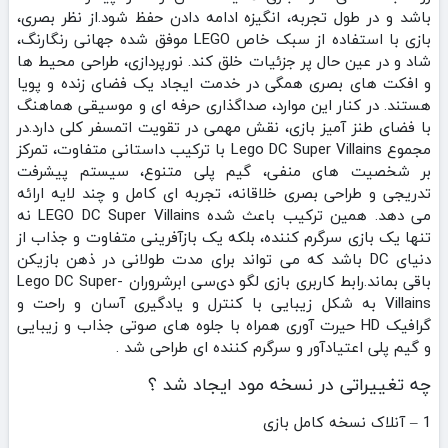
باشد و در طول تجربه، انگیزه ادامه دادن حفظ شود.از نظر بصری،
بازی با استفاده از سبک خاص LEGO موفق شده جهانی رنگارنگ،
شاد و در عین حال پر جزئیات خلق کند. نورپردازی، طراحی محیط‌ ها
و افکت‌ های بصری همگی در خدمت ایجاد یک فضای زنده و پویا
هستند. در کنار این موارد، صداگذاری حرفه‌ ای و موسیقی هماهنگ
با فضای طنز آمیز بازی، نقش مهمی در تقویت اتمسفر کلی دارد.در
مجموع Lego DC Super Villains با ترکیب داستانی متفاوت، تمرکز
بر شخصیت‌ های منفی، گیم‌ پلی متنوع، سیستم پیشرفت
تدریجی و طراحی بصری خلاقانه، تجربه‌ ای کامل و چند لایه ارائه
می‌ دهد. همین ترکیب باعث شده LEGO DC Super Villains نه‌
تنها یک بازی سرگرم‌ کننده، بلکه یک بازآفرینی متفاوت و جذاب از
دنیای DC باشد که می‌ تواند برای مدت طولانی در ذهن بازیکن
باقی بماند.رابط کاربری بازی لگو دی‌سی ابرشروران Lego DC Super-
Villains به شکل زیبایی با کنترل و یادگیری آسان و راحت و
گرافیک HD حیرت آوری همراه با جلوه های صوتی جذاب و زیبایی
و گیم پلی اعتیادآور و سرگرم کننده ای طراحی شد .
چه تغییراتی در نسخه مود ایجاد شد ؟
1 – آنلاک نسخه کامل بازی