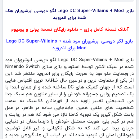
بازی Lego DC Super-Villains + Mod لگو دی‌سی ابرشروران هک
شده برای اندروید
آنلاک نسخه کامل بازی – دانلود رایگان نسخه پولی و پرمیوم
بازی لگو دی‌سی ابرشروران مود شده Lego DC Super-Villains +
Mod برای اندروید
بازی Lego DC Super-Villains + Mod لگو دی‌سی ابرشروران مود
شده در سبک اکشن توسط استودیو بازی سازی Nintendo Switch
در وبسایت منو مود به صورت رایگان برای اندروید منتشر شد .این
اثر یکی از متفاوت‌ ترین و در عین حال خلاقانه‌ ترین اقتباس‌ هایی
است که از جهان کمیک‌ های DC ساخته شده و از همان ابتدا با
یک تصمیم روایی جسورانه خودش را از سایر عناوین هم‌ سبک جدا
می‌ کند،یعنی تغییر زاویه دید از قهرمانان کلاسیک به سمت
شخصیت‌ های منفی. همین جابه‌جایی ساده در ظاهر، در عمل
باعث شکل‌ گیری یک تجربه کاملا تازه می‌ شود که هم در روایت و
هم در گیم‌ پلی، هویت مستقل خودش را دارد.داستان در دنیایی
جریان پیدا می‌ کند که به شکل ناگهانی و غیر قابل توضیح،
قهرمانان اصلی آن ناپدید شده‌ اند. در غیاب آن‌ ها، گروهی جدید و