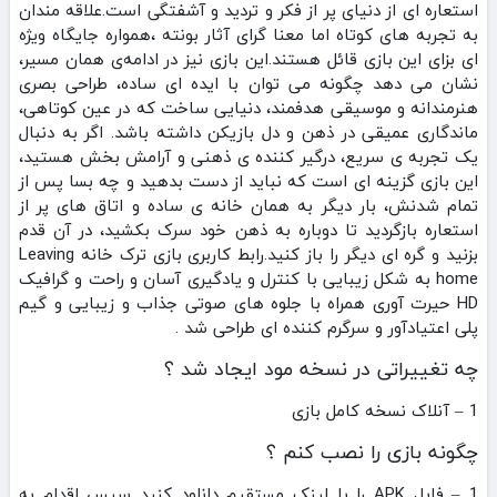
استعاره‌ ای از دنیای پر از فکر و تردید و آشفتگی است.علاقه‌ مندان
به تجربه‌ های کوتاه اما معنا گرای آثار بونته ،همواره جایگاه ویژه‌
ای بزای این بازی قائل هستند.این بازی نیز در ادامه‌ی همان مسیر،
نشان می‌ دهد چگونه می‌ توان با ایده‌ ای ساده، طراحی بصری
هنرمندانه و موسیقی هدفمند، دنیایی ساخت که در عین کوتاهی،
ماندگاری عمیقی در ذهن و دل بازیکن داشته باشد. اگر به دنبال
یک تجربه‌ ی سریع، درگیر کننده‌ ی ذهنی و آرامش‌ بخش هستید،
این بازی گزینه‌ ای است که نباید از دست بدهید و چه‌ بسا پس از
تمام شدنش، بار دیگر به همان خانه‌ ی ساده و اتاق‌ های پر از
استعاره بازگردید تا دوباره به ذهن خود سرک بکشید، در آن قدم
بزنید و گره‌ ای دیگر را باز کنید.رابط کاربری بازی ترک خانه Leaving
home به شکل زیبایی با کنترل و یادگیری آسان و راحت و گرافیک
HD حیرت آوری همراه با جلوه های صوتی جذاب و زیبایی و گیم
پلی اعتیادآور و سرگرم کننده ای طراحی شد .
چه تغییراتی در نسخه مود ایجاد شد ؟
1 – آنلاک نسخه کامل بازی
چگونه بازی را نصب کنم ؟
1 – فایل APK را با لینک مستقیم دانلود کنید سپس اقدام به