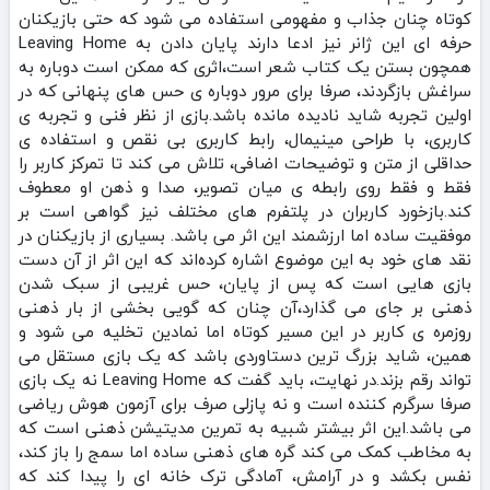
کوتاه چنان جذاب و مفهومی استفاده می‌ شود که حتی بازیکنان
حرفه‌ ای این ژانر نیز ادعا دارند پایان دادن به Leaving Home
همچون بستن یک کتاب شعر است،اثری که ممکن است دوباره به
سراغش بازگردند، صرفا‌ برای مرور دوباره‌ ی حس‌ های پنهانی که در
اولین تجربه شاید نادیده مانده باشد.بازی از نظر فنی و تجربه‌ ی
کاربری، با طراحی مینیمال، رابط کاربری بی‌ نقص و استفاده‌ ی
حداقلی از متن و توضیحات اضافی، تلاش می‌ کند تا تمرکز کاربر را
فقط و فقط روی رابطه‌ ی میان تصویر، صدا و ذهن او معطوف
کند.بازخورد کاربران در پلتفرم‌ های مختلف نیز گواهی است بر
موفقیت ساده اما ارزشمند این اثر می باشد. بسیاری از بازیکنان در
نقد های خود به این موضوع اشاره کرده‌اند که این اثر از آن دست
بازی‌ هایی است که پس از پایان، حس غریبی از سبک‌ شدن
ذهنی بر جای می‌ گذارد،آن چنان که گویی بخشی از بار ذهنی
روزمره‌ ی کاربر در این مسیر کوتاه اما نمادین تخلیه می‌ شود و
همین، شاید بزرگ‌ ترین دستاوردی باشد که یک بازی مستقل می‌
تواند رقم بزند.در نهایت، باید گفت که Leaving Home نه یک بازی
صرفا سرگرم‌ کننده است و نه پازلی صرف برای آزمون هوش ریاضی
می باشد.این اثر بیشتر شبیه به تمرین مدیتیشن ذهنی است که
به مخاطب کمک می‌ کند گره‌ های ذهنی ساده اما سمج را باز کند،
نفس بکشد و در آرامش، آمادگی ترک خانه‌ ای را پیدا کند که