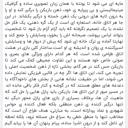
مایه‌ ای می‌ شود تا بونته با همان زبان تصویری ساده و گرافیک
مینیمالیستی و بی‌ پیرایه‌ ی خود، ذهن بازیکن را درگیر کند و او را
به درون لایه‌ های درونی یک ذهن خسته و درگیر بکشاند. در این
جا هر اتاق خانه، استعاره‌ ای است از یک گره ذهنی، یک فکر حل‌
نشده، یا یک تصمیم نگرفته که باید آرام‌ آرام باز شود تا شخصیت
بتواند لباس بپوشد، صبحانه‌ اش را بخورد، وسایلش را جمع کند و
نهایتا آماده‌ ی ترک خانه‌ ای شود که بیش از دیوار ها و وسایلش،
اسیرکننده‌ ی روان و اندیشه‌ ی او است.ساختار کلی بازی در هشت
اتاق طراحی شده است که هر کدام دارای ویژگی‌ های بصری و
صوتی خاص خود هستند و این تفاوت محیطی کمک می‌ کند تا
بازیکن حس کند در هر گام، بخشی تازه از ذهن شخصیت اصلی را
تجربه می‌ کند، این اتاق‌ ها اگر چه در قالبی فیزیکی نمایش داده
می‌ شوند، اما در حقیقت نشانه‌ هایی از بخش‌ های ناخودآگاه یا
دغدغه‌ های معلق هستند که در گوشه‌ و کنار فکر باقی مانده‌ اند.
در مسیر عبور از این اتاق‌ ها، بازیکن باید پازل‌ هایی را حل کند که
ماهیت آن‌ ها، برخلاف بسیاری از بازی‌ های پازل‌ محور دیگر، نه‌
تنها درگیر کننده‌ ی ذهن منطقی بلکه فعال‌ کننده‌ ی حواس
شهودی و نماد پردازانه است، به‌ عبارتی، هدف طراح آن است که
مخاطب تنها با منطق خطی به سراغ حل مسئله نرود، بلکه لحظه‌
ای تامل کند و از درون اشیا ساده، پیام پنهان آن‌ ها را بیابد.گیم‌