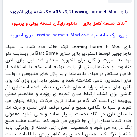
بازی Leaving home + Mod ترک خانه هک شده برای اندروید
آنلاک نسخه کامل بازی – دانلود رایگان نسخه پولی و پرمیوم
بازی ترک خانه مود شده Leaving home + Mod برای اندروید
بازی Leaving home + Mod ترک خانه مود شده در سبک
ماجراجویی توسط استودیو بازی سازی Bart Bonte‏‏‏ در وبسایت منو
مود به صورت رایگان برای اندروید منتشر شد .این بازی اثری
متفاوت و مینیمالیستی از بارت بونته است،که با استفاده از
طراحی مستقل در میان علاقه‌مندان به پازل‌ های مفهومی و روایت‌
های استعاری، نامی شناخته‌ شده و معتبر دارد. این بازی که برای
تلفن‌ های همراه و رایانه‌ های شخصی منتشر شده است.این اثر
تلاشی برای کشف ارتباط میان تجربه‌ ی روزمره و مفاهیم ذهنی
پیچیده‌ ای است که گاه در ساده‌ ترین حرکات روزانه پنهان می‌
شوند و تنها با نگاهی عمیق و کمی توقف قابل لمس و درک‌ اند.
داستان بازی در نگاه نخست بسیار ساده و حتی شاید معمولی
جلوه کند.داستان از آن جا شروع می شود که، ساعت هفت صبح
زنگ در زده می‌ شود و شخصیت اصلی، زنی خسته از روزمرگی، باید
خانه را ترک کند. همین ایده‌ ی به‌ ظاهر پیش پا افتاده، دست‌