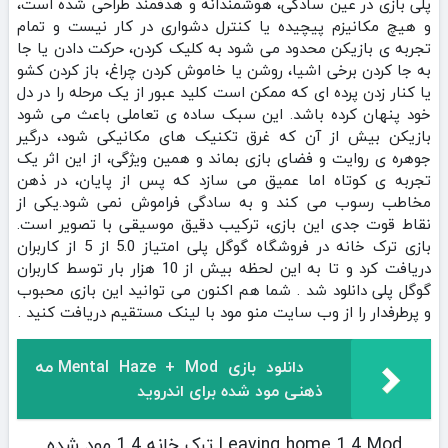
پلی بازی در عین سادگی، هوشمندانه و هدفمند طراحی شده است،
و هیچ مکانیزم پیچیده یا کنترل دشواری در کار نیست و تمام
تجربه‌ ی بازیکن محدود می‌ شود به کلیک کردن، حرکت دادن یا جا
به جا کردن برخی اشیا، روشن یا خاموش کردن چراغ، باز کردن کشو
یا کنار زدن پرده‌ ای که ممکن است کلید عبور از یک مرحله را در دل
خود پنهان کرده باشد. این سبک ساده‌ ی تعاملی باعث می‌ شود
بازیکن بیش از آن‌ که غرق تکنیک‌ های مکانیکی شود، درگیر
جوهره‌ ی روایت و فضای بازی بماند و همین ویژگی، از این اثر یک
تجربه‌ ی کوتاه اما عمیق می‌ سازد که پس از پایان، در ذهن
مخاطب رسوب می‌ کند و به‌ سادگی فراموش نمی‌ شود.یکی از
نقاط قوت جدی این بازی، ترکیب دقیق موسیقی با تصویر است.
بازی ترک خانه در فروشگاه گوگل پلی امتیاز 5.0 از 5 از کاربران
دریافت کرد و تا به این لحظه بیش از 10 هزار بار توسط کاربران
گوگل پلی دانلود شد . شما هم اکنون می توانید این بازی محبوب
و پرطرفدار را از وب سایت منو مود با لینک مستقیم دریافت کنید .
دانلود بازی Mental Haze + Mod مه
ذهنی مود شده برای اندروید
Leaving home 1.4 Mod ترک خانه 1.4 مود شده