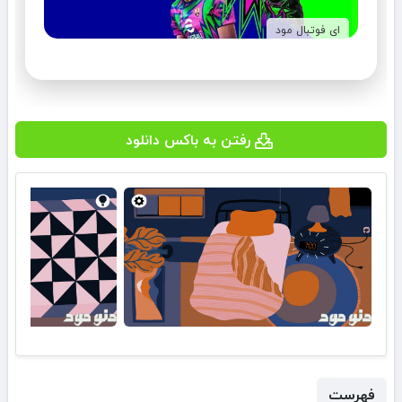
ای فوتبال مود
رفتن به باکس دانلود
فهرست