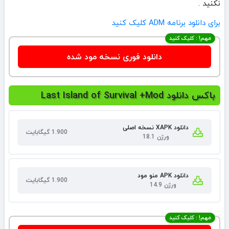
نکنید .
برای دانلود برنامه ADM کلیک کنید
مهم! : کلیک کنید
دانلود فوری نسخه مود شده
باکس دانلود Last Island of Survival +Mod
دانلود XAPK نسخه اصلی
1.900 گیگابایت
ورژن 18.1
دانلود APK منو مود
1.900 گیگابایت
ورژن 14.9
مهم! : کلیک کنید