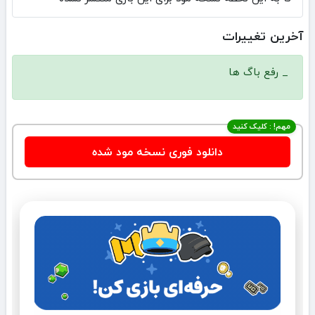
آخرین تغییرات
_ رفع باگ ها
مهم! : کلیک کنید
دانلود فوری نسخه مود شده