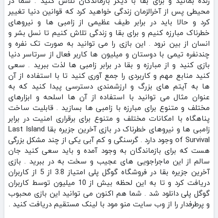
زنده بمانید و برای بقا با دیگر بازماندگان تلاش کنید . شما در
محیطی پس از آخرالزمان زندگی خواهید کرد که قوانین دنیا تغییر
کرد و حالا باید در برابر طیف عظیمی از زامبی ها و نیروهای
خطرناک مبارزه کنیم و برای بقا و زندگی تلاش کنیم تا نسل بشر و
انسان از بین نرود . این بازی را می توانید به صورت تک نفره و
چندنفره تیمی با دوستان و میلیون ها کاربر فعال از سرتاسر دنیا
بازی کنید و از مبارزه و بقا در برابر زامبی ها لذت ببرید . سعی
کنید منابع مهم و کاربردی را جمع آوری کنید تا با استفاده از آن
ها به آیتم های بزرگ و ارزشمندی دسترسی پیدا کنید که به
عنوان مثال می توانید با استفاده از آن ها اسلحه و ابزارهای
مختلف و متنوع برای مبارزه با زامبی ها بسازید . قابلیت ساخت
پناهگاه با امکانات مختلف و متنوع برای برقراری امنیت در برابر
زامبی ها و نیروهای خطرناک در بازی آخرین جزیره بقا Last Island
of Survival وجود دارد . گرسنگی و کم آبی یکی از چند مشکل بزرگی
هست که برای بازماندگان به وجود آمده و باید سعی کنید جان
سالم از این ماجراجویی های عجیب و سخت به در ببرید . بازی
آخرین جزیره بقا در فروشگاه گوگل پلی امتیاز 3.8 از 5 از کاربران
دریافت کرد و تا به این لحظه بیش از 10 میلیون توسط کاربران
گوگل پلی دانلود شد . شما هم اکنون می توانید این بازی محبوب
و پرطرفدار را از وب سایت منو مود با لینک مستقیم دریافت کنید .