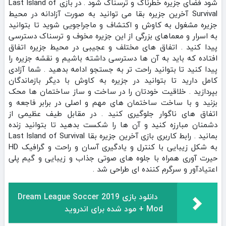
شود فضای جزیره خطرناک و ترسناک شود . در بازی Last Island of
Survival آخرین جزیره بقا می توانید به صورت آزادانه در محیط
جزیره مشغول به کاوش و اکتشاف و ماجراجویی شوید تا بتوانید
به اسرار و معماهای بزرگی از این جزیره مخوف و ترسناک دسترسی
پیدا کنید . اتفاق های مختلف و عجیبی در محیط جزیره اتفاق
افتاده که باید به آن ها دسترسی داشته باشیم و نقشه جزیره را
پیدا کنید تا بتوانید راحت تر به جستجو ادامه بدهید . شما آزادی
کامل دارید تا بتوانید در جزیره به کاوش با دیگر بازماندگان
بپردازید . خلاقیت خودتان را در ساخت و ساز ساختمان ها محک
بزنید و با ساخت ساختمان های مهم و اصلی در برابر فاجعه و
اتفاق های ناگوار جلوگیری کنید . در مقابل طیف عظیمی از
دشمنان مبارزه کنید و آن ها را شکست بدهید تا بتوانید زنده
بمانید . رابط کاربری بازی آخرین جزیره بقا Last Island of Survival
به شکل زیبایی با کنترل و یادگیری آسان و راحت و گرافیک HD
حیرت آوری همراه با جلوه های صوتی جذاب و زیبایی و گیم پلی
اعتیادآور و سرگرم کننده ای طراحی شد .
دانلود بازی Dream League Soccer 2019
+ Mod مود شده برای اندروید