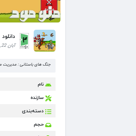
دانلود
آبان 22, 1404 (9 ماه قبل)
جنگ های باستانی : مدیریت منابع و ج
نام
سازنده
دسته‌بندی
حجم