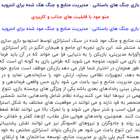
بازی جنگ های باستانی : مدیریت منابع و جنگ هک شده برای اندروید
منو مود با قابلیت های جذاب و کاربردی
بازی ‏‏‏جنگ های باستانی : مدیریت منابع و جنگ مود شده برای اندروید
یریت منابع و جنگ مود شده در سبک استراتژی توسط استودیو بازی سازی
 منتشر شد .این بازی تجربه‌ ای جامع و هیجان‌ انگیز در ژانر استراتژی 
رانه مدیریتی، بازیکن را به دنیایی فرا می‌ خواند که در آن باید فرم
ارد بازی می‌ شوید، متوجه می‌ شوید که طراحی بازی به گونه‌ ای است ک
 طور همزمان در اختیار شما قرار می‌ دهد.بازیکن موظف است منابع خود
 دهد، تجهیزات نظامی بسازد، ارتش خود را سازماندهی نماید و در 
ن مدیریت منابع و نبرد باعث می‌ شود بازی حس واقعی فرماندهی و است
ش‌ بینی رخدادهای بعدی باشد.یکی از ویژگی‌ های برجسته بازی، تنوع ن
 نبردها ایفا می‌ کنند.پیاده‌ نظام شامل واحدهایی مانند شمشیرزن، گر
نحصر به فرد دارند و می‌ توانند در موقعیت‌ های مختلف به شکل استراتژ
فیل، اسب و شتر سوار می‌ شوند و با تحرک بالا می‌ توانند نقاط ضعف
ظت کنند. همچنین، واحدهای هوایی مثل عقاب، اژدها، کفتر و خفاش حض
ی‌ روند و جادوگران و نیروهای افسونگر نیز می‌ توانند نقش پشتیبانی
کنند. این تنوع باعث می‌ شود هر بازیکن بتواند استراتژی مختص به خود را
هسته گیم‌ پلی بازی بر مدیریت منابع، توسعه ساختمان‌ ها و ارتقای ن