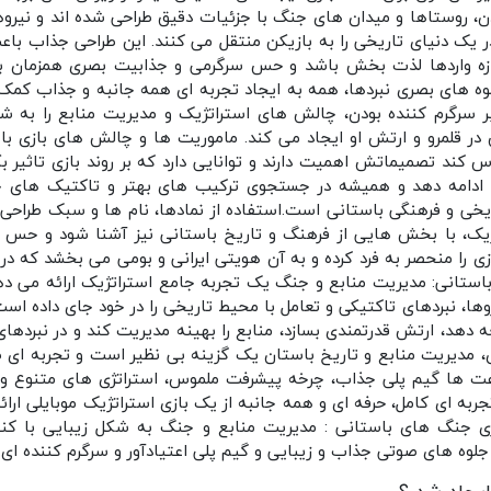
، روستاها و میدان‌ های جنگ با جزئیات دقیق طراحی شده‌ اند و نیرو
یک دنیای تاریخی را به بازیکن منتقل می‌ کنند. این طراحی جذاب باعث
تازه‌ واردها لذت‌ بخش باشد و حس سرگرمی و جذابیت بصری همزمان برق
‌ های بصری نبردها، همه به ایجاد تجربه‌ ای همه‌ جانبه و جذاب کمک م
ر سرگرم‌ کننده بودن، چالش‌ های استراتژیک و مدیریت منابع را به شک
س در قلمرو و ارتش او ایجاد می‌ کند. ماموریت‌ ها و چالش‌ های بازی
س کند تصمیماتش اهمیت دارند و توانایی دارد که بر روند بازی تاثیر ب
 را ادامه دهد و همیشه در جستجوی ترکیب‌ های بهتر و تاکتیک‌ های خ
اریخی و فرهنگی باستانی است.استفاده از نمادها، نام‌ ها و سبک طراح
تژیک، با بخش‌ هایی از فرهنگ و تاریخ باستانی نیز آشنا شود و حس تع
ازی را منحصر به فرد کرده و به آن هویتی ایرانی و بومی می‌ بخشد که در 
استانی: مدیریت منابع و جنگ یک تجربه جامع استراتژیک ارائه می‌ دهد
ها، نبردهای تاکتیکی و تعامل با محیط تاریخی را در خود جای داده است.
 دهد، ارتش قدرتمندی بسازد، منابع را بهینه مدیریت کند و در نبردهای 
ژی، مدیریت منابع و تاریخ باستان یک گزینه بی‌ نظیر است و تجربه‌ ای ط
اعت‌ ها گیم‌ پلی جذاب، چرخه پیشرفت ملموس، استراتژی‌ های متنوع و
ه‌ ای کامل، حرفه‌ ای و همه‌ جانبه از یک بازی استراتژیک موبایلی ارائ
بازی جنگ های باستانی : مدیریت منابع و جنگ به شکل زیبایی با کن