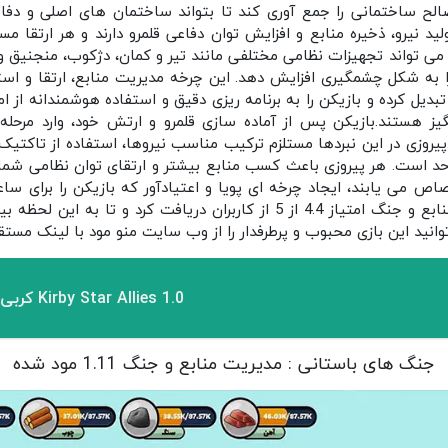
لح ساختمانی را جمع‌ آوری کند تا بتواند ساختمان‌ های اصلی و دفاعی
 نیرو، ذخیره منابع و افزایش توان دفاعی قلمرو دارند و هر ارتقا مست
 می‌ تواند تجهیزات نظامی مختلفی مانند تیر و کمان، دژکوب، منجنیق و زو
 به شکل چشمگیری افزایش دهد. این چرخه مدیریت منابع، ارتقا و استفاد
دیل کرده و بازیکن را به برنامه‌ ریزی دقیق و استفاده هوشمندانه از ام
گیز هستند.بازیکن پس از آماده‌ سازی قلمرو و ارتش خود، وارد مرحله 
یروزی در این نبردها مستلزم ترکیب مناسب نیروها، استفاده از تاکتیک‌ 
حد است. هر پیروزی باعث کسب منابع بیشتر و ارتقای توان نظامی شما م
 می‌ یابند، ایجاد چرخه‌ ای پویا و اعتیادآور که بازیکن را برای ساع
انید این بازی محبوب و پرطرفدار را از وب سایت منو مود با لینک مستق
Kirby Star Allies 1.0 کربی استار متفقین برای اندروید
جنگ های باستانی : مدیریت منابع و جنگ 1.11 مود شده