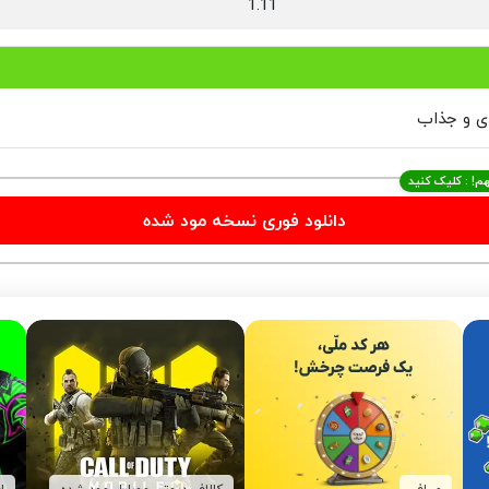
1.11
دی و جذاب
م! : کلیک کنید
دانلود فوری نسخه مود شده