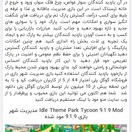
در آن بازدید کنندگان سوار غواص، چرخ فلک سوار، ورود و خروج از
خانه ترسناک است. در این بازی مدیریت عاقلانه ی غذا و غرفه ی
بلیط برای کسب درآمد، گسترش پارک تم برای دریافت های شگفت
انگیز سواری و امکانات مهم است. پارک خود را با سواری های
جدید و تازه بهبود دهید و جذاب کنید. مبارزات بازاریابی را برای
کسب و به دست آوردن بازدید کنندگان بیشتر به پارک تم و ایجاد
یک تجربه ی لذت بخش راه اندازی کنید. هم چنین امکانات
پارکینگ را برای افزایش تعدا مشتریان و بازدید کنندگان گسترس
دهید.نگهبانان امنیتی را برای حفظ نظم عمومی و امنیت در پارک
تفریحی خود قرار دهید. با این کار بازدید کنندگان احساس
خوشحالی و راحتی خواهند کرد. بدای بهبود وبهتر شدن محیط پارک
از بازخورد بازدید کنندگان استفاده کنید.بازی مدیریت شهر بازی در
فروشگاه گوگل پلی امتیاز 4.4 از 5 از کاربران دریافت کرد و تا به
این لحظه بیش از 10 میلیون بار توسط کاربران گوگل پلی دانلود
شد . شما هم اکنون می توانید این بازی محبوب و پرطرفدار را از
وب سایت منو مود با لینک مستقیم دریافت کنید .
Idle Theme Park Tycoon 9.1.9 Mod مدیریت شهر
بازی 9.1.9 مود شده