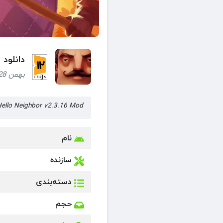
دانلود بازی Hello Neighbor + Mod سلام 
بهمن 28, 1404 (6 ماه قبل)
Hello Neighbor v2.3.16 Mod سلام همسایه نسخه 2.3.16 مود ش
نام
سازنده
دسته‌بندی
حجم