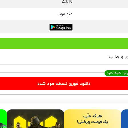
2.3.16
منو مود
دی و جذاب
م! : کلیک کنید
دانلود فوری نسخه مود شده