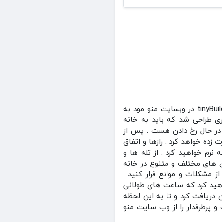
بازی Hello Neighbor + Mod سلام همسایه مود شده در سبک ماجراجویی توسط استودیو بازی سازی tinyBuild در وبسایت منو مود به
ی طراحی شد که باید به خانه
در حال رخ دادن هست . پس از
زده خواهد کرد . رازها و اتفاق
رم خواهید کرد . از تله ها و
ن های مختلف و متنوع در خانه
ز مشکلات و موانع فرار کنید .
واهید کرد که ساعت های طولانی
ی کند . بازی سلام همسایه در فروشگاه گوگل پلی امتیاز 3.5 از 5 از کاربران دریافت کرد و تا به این لحظه
ب و پرطرفدار را از وب سایت منو