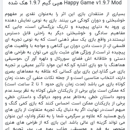
Happy Game v1.9.7 Mod هپی گیم 1.9.7 هک شده
بسیاری از منتقدان بازی این اثر را به‌عنوان نقدی بر مفهوم
خوشبختی و دوران کودکی می‌ بینند. بازی به‌ نوعی نمایش‌ دهنده‌
ی ورود به دنیای پیچیده و تاریک بزرگسالی است، جایی که
مفاهیم سادگی و خوشبختی دیگر به‌ راحتی قابل دسترس
نیستند.در واقع بازی یک سفر ذهنی است که به نوعی تجربه‌ ای
فلسفی از، از دست دادن دوران بی‌ گناهی و مواجه با واقعیت‌ های
پیچیده‌ تر است.از ویژگی های مثبت بازی می توان به طراحی‌ های
دستی و خلاقانه‌ اش فضای سوررئال و دلهره‌ آور آن ،موسیقی
هماهنگ با جو بازی اشاره کرد.که این موارد تأثیر عمیقی بر تجربه
بازی می‌ گذارد.این بازی برای کسانی که علاقه به معماهای بصری
دارند، انتخاب مناسبی است.و از جمله نکات منفی آن ،مدت زمان
کوتاه بازی می باشد (مدت زمان بازی حدود 1 تا 2 ساعت است)
که ممکن است برای برخی از بازیکنان خیلی کوتاه به نظر برسد.عدم
وجود داستان خطی. به‌خاطر عدم وجود دیالوگ و داستان خطی،
برخی از بازیکنان ممکن است احساس کنند که بازی کمی گنگ و
مبهم است.در نهایت اگر به دنبال یک تجربه متفاوت از بازی‌ های
رایج هستید که علاوه بر سرگرمی، شما را به تفکر وادارد، این عنوان
می‌ تواند گزینه‌ ای عالی باشد. این بازی که از طراحی‌ های هنری
منحصر به فرد و موسیقی جذاب بهره می‌ برد، تجربه‌ ای