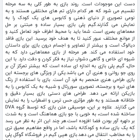
دست این موجودات است. روند بازی به‌ طور کلی به سه مرحله
تقسیم می‌ شود که هر کدام دارای تم‌ های مختلفی هستند و به
نوعی تصویری از دنیای ذهنی و کابوس‌ های یک کودک را به
نمایش می‌ گذارند.گیم‌ پلی بازی بسیار ساده و مبتنی بر حل
معماهای بصری است. شما باید با محیط اطراف خود تعامل کنید و
از موانع مختلف عبور کنید تا به هدف خود برسید. این بازی فاقد
دیالوگ است و بیشتر از تصاویر و اجسام درون بازی برای داستان
خود استفاده می‌ کند. هر مرحله از بازی معماهایی دارد که به
شیوه‌ ای خاص و گاهی دشوار، نیاز به فکر کردن و دقت دارد. با این
حال، گیم‌ پلی بازی به اندازه‌ ای ساده است که بیشتر تمرکز آن بر
روی جو روانی و هنری آن می‌ باشد.یکی از ویژگی‌ های برجسته این
بازی طراحی هنری منحصر به فرد آن است. بازی با استفاده از رنگ‌
های تیره و برجسته، تصویری سوررئال و شبیه به یک کابوس را به
بازیکن ارائه می‌ دهد. طراحی‌ های دستی بازی بسیار دقیق و
خلاقانه هستند و به‌ طور مؤثری حس ترس و اضطراب را به نمایش
می‌ گذارند. علاوه بر این، موسیقی متن بازی که توسط گروه DVA
ساخته شده است، به‌ خوبی با جو بازی هماهنگ است و به شدت
بر دلهره‌ آور بودن فضا افزوده است.هر چند این اثر به نظر می‌ رسد
که یک بازی ساده و کودکانه باشد، اما در واقع مفاهیم عمیق‌ تری
را به مخاطب انتقال می‌ دهد.بازی هپی گیم در فروشگاه گوگل پلی