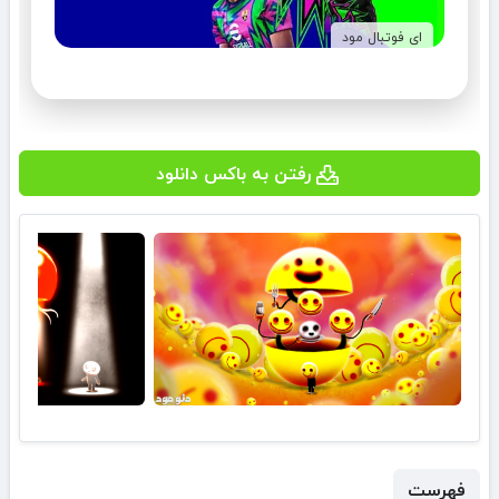
ای فوتبال مود
رفتن به باکس دانلود
فهرست