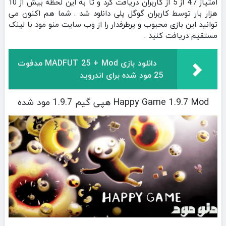
امتیاز 4.7 از 5 از کاربران دریافت کرد و تا به این لحظه بیش از 10
هزار بار توسط کاربران گوگل پلی دانلود شد . شما هم اکنون می
توانید این بازی محبوب و پرطرفدار را از وب سایت منو مود با لینک
مستقیم دریافت کنید .
دانلود بازی MADFUT 25 + Mod مدفوت
25 مود شده برای اندروید
Happy Game 1.9.7 Mod هپی گیم 1.9.7 مود شده