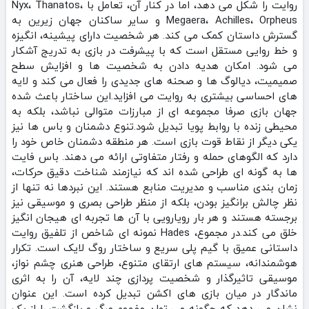
روایت را شکل می‌ دهد، اما در کنار آن، تعامل با Nyx، Thanatos،
Megaera، Achilles، Orpheus و سایر ساکنان جهان زیرین به
گسترش داستان کمک می‌ کند. هر شخصیت دارای پیشینه، انگیزه
و خط روایی مستقل است که با پیشرفت در بازی به‌ تدریج آشکار
می‌ شود. امکان هدیه دادن به شخصیت‌ ها و افزایش سطح
صمیمیت، دیالوگ‌ ها و صحنه‌ های جدیدی را فعال می‌ کند و لایه‌
های احساسی بیشتری به روایت می‌ افزاید.این ساختار باعث شده
جهان بازی صرفا مجموعه‌ ای از مبارزات متوالی نباشد، بلکه به
محیطی زنده با روابط پویا تبدیل شود.تنوع دشمنان و باس‌ ها نیز
یکی دیگر از نقاط قوت بازی است. هر منطقه دشمنان خاص خود را
دارد که الگوهای حمله و رفتار متفاوتی ارائه می‌ دهند. باس‌ فایت‌
ها به‌ گونه‌ ای طراحی شده‌ اند که نیازمند شناخت دقیق حرکات،
زمان‌ بندی مناسب و مدیریت منابع هستند. این نبردها نه‌ تنها از
نظر چالش‌ برانگیز بودن، بلکه از منظر طراحی بصری و موسیقی نیز
برجسته‌ هستند و هر بار رویارویی با آن‌ ها تجربه‌ ای هیجان‌ انگیز
خلق می‌ کند.در مجموع، Hades نمونه‌ ای شاخص از تلفیق روایت
داستانی عمیق با گیم‌ پلی سریع و ساختار روگ‌ لایک است. تکرار
هوشمندانه، سیستم‌ های ارتقای متنوع، طراحی هنری چشم‌ نواز،
موسیقی تاثیرگذار و شخصیت‌ پردازی چند لایه، آن را به اثری
ماندگار در میان بازی‌ های اکشن تبدیل کرده است. این عنوان
نشان می‌ دهد که چگونه می‌ توان مفهوم مرگ و بازگشت را از یک