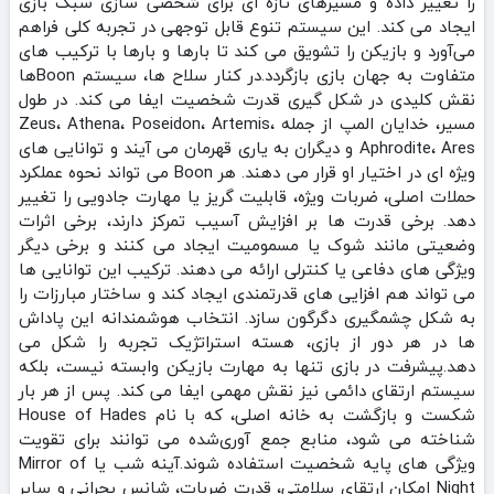
را تغییر داده و مسیرهای تازه‌ ای برای شخصی‌ سازی سبک بازی
ایجاد می‌ کند. این سیستم تنوع قابل‌ توجهی در تجربه کلی فراهم
می‌آورد و بازیکن را تشویق می‌ کند تا بارها و بارها با ترکیب‌ های
متفاوت به جهان بازی بازگردد.در کنار سلاح‌ ها، سیستم Boonها
نقش کلیدی در شکل‌ گیری قدرت شخصیت ایفا می‌ کند. در طول
مسیر، خدایان المپ از جمله Zeus، Athena، Poseidon، Artemis،
Aphrodite، Ares و دیگران به یاری قهرمان می‌ آیند و توانایی‌ های
ویژه‌ ای در اختیار او قرار می‌ دهند. هر Boon می‌ تواند نحوه عملکرد
حملات اصلی، ضربات ویژه، قابلیت گریز یا مهارت جادویی را تغییر
دهد. برخی قدرت‌ ها بر افزایش آسیب تمرکز دارند، برخی اثرات
وضعیتی مانند شوک یا مسمومیت ایجاد می‌ کنند و برخی دیگر
ویژگی‌ های دفاعی یا کنترلی ارائه می‌ دهند. ترکیب این توانایی‌ ها
می‌ تواند هم‌ افزایی‌ های قدرتمندی ایجاد کند و ساختار مبارزات را
به‌ شکل چشمگیری دگرگون سازد. انتخاب هوشمندانه این پاداش‌
ها در هر دور از بازی، هسته استراتژیک تجربه را شکل می‌
دهد.پیشرفت در بازی تنها به مهارت بازیکن وابسته نیست، بلکه
سیستم ارتقای دائمی نیز نقش مهمی ایفا می‌ کند. پس از هر بار
شکست و بازگشت به خانه اصلی، که با نام House of Hades
شناخته می‌ شود، منابع جمع‌ آوری‌شده می‌ توانند برای تقویت
ویژگی‌ های پایه شخصیت استفاده شوند.آینه شب یا Mirror of
Night امکان ارتقای سلامتی، قدرت ضربات، شانس بحرانی و سایر