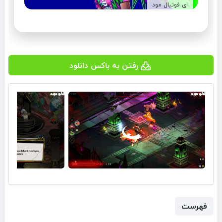
ای فوتبال مود
رفتن به باکس دانلود
فهرست