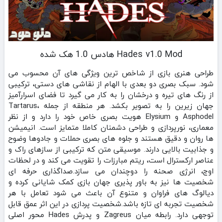
Hades v1.0 Mod هادس 1.0 هک شده
طراحی هنری بازی از شاخص‌ ترین ویژگی‌ های آن محسوب می‌
شود. سبک بصری دو بعدی با الهام از نقاشی‌ های دستی، ترکیبی
از رنگ‌ های تیره و درخشان را به‌ کار می‌ گیرد تا فضای اسرارآمیز
جهان زیرین را به‌ تصویر بکشد. هر منطقه از جمله Tartarus،
Asphodel و Elysium هویت بصری خاص خود را دارد و از نظر
معماری، نورپردازی و طراحی دشمنان کاملا متمایز است. انیمیشن‌
ها روان و دقیق هستند و جلوه‌ های بصری حملات و جادوها وضوح
و جذابیت بالایی دارند. موسیقی متن که ترکیبی از سازهای راک و
عناصر ارکسترال است، ریتم مبارزات را تقویت می‌ کند و در لحظات
اوج، انرژی صحنه را دوچندان می‌ سازد.صداگذاری حرفه‌ ای
شخصیت‌ ها نیز به باور پذیری جهان بازی کمک شایانی کرده و
دیالوگ‌ های فراوان و متنوع آن باعث می‌ شود تعامل با هر
شخصیت تجربه‌ ای تازه باشد.شخصیت‌ پردازی در این اثر عمق قابل‌
توجهی دارد. رابطه میان Zagreus و پدرش Hades محور اصلی