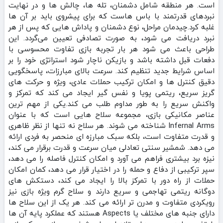
است. هر منطقه شامل دشمنان، تله‌ ها، چالش‌ ها و در نهایت
نبردهای قدرتمند با باس‌ هاست که برای پیشروی باید بر آن‌ ها
غلبه کرد.چیدمان مراحل، نوع دشمنان و پاداش‌ هایی که پس از هر
نبرد دریافت می‌ شود، به‌ صورت تصادفی تعیین می‌گردد. این
طراحی باعث می‌ شود هر بار تجربه بازی تفاوت محسوسی با
دفعات قبل داشته باشد و بازیکن ناچار شود استراتژی خود را بر
اساس شرایط جدید تنظیم کند. سرعت بالای مبارزات، پاسخگویی
دقیق کنترل‌ ها و امکان ترکیب حملات عادی، ویژه و حرکت‌ های
گریز سریع، ریتمی پویا و نفس‌ گیر ایجاد می‌ کند که تمرکز و
واکنش سریع را به‌ طور مداوم طلب می‌ کند.یکی از مهم‌ ترین
عناصر مکانیکی بازی، مجموعه سلاح‌ هایی است که با عنوان
Infernal Arms شناخته می‌ شوند. هر سلاح نه‌ تنها از نظر ظاهری
و قدرت متفاوت است، بلکه سبک مبارزه‌ ای منحصر به‌ فردی ارائه
می‌ دهد. شمشیر سنتی تعادلی میان سرعت و قدرت برقرار می‌ کند،
نیزه برد بیشتری فراهم می‌ آورد و امکان کنترل فاصله را می‌ دهد،
سپر ترکیبی از دفاع و حمله را در اختیار قرار می‌ دهد، کمان امکان
حملات از راه دور با تمرکز بالا را ایجاد می‌ کند، دستکش‌ های
دوگانه ریتمی تهاجمی و سریع دارند و سلاح گرم ویژه بازی نیز
رویکردی متفاوت و مدرن‌ تر ارائه می‌ کند. هر یک از این سلاح‌ ها
دارای جنبه‌ های مختلف یا Aspects هستند که عملکرد پایه آن‌ ها