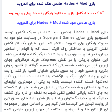
بازی Hades + Mod هادس هک شده برای اندروید
آنلاک نسخه کامل بازی – دانلود رایگان نسخه پولی و پرمیوم
بازی هادس مود شده Hades + Mod برای اندروید
بازی Hades + Mod هادس مود شده در سبک اکشن توسط
استودیو بازی سازی Supergiant Games در وبسایت منو مود به
صورت رایگان برای اندروید منتشر شد .این عنوان یک اثر اکشن
نقش‌ آفرینی با ساختار روگ‌ لایک است که با الهام از اساطیر
یونان، تجربه‌ ای عمیق، پویا و به‌ شدت درگیر کننده ارائه می‌ دهد.
این عنوان بازیکن را در نقش Zagreus، فرزند فرمانروای جهان
زیرین قرار می‌ دهد، شخصیتی که تصمیم گرفته از قلمرو پدرش
بگریزد و مسیر خود را به سوی دنیای خدایان المپ باز کند. روایت
بازی بر پایه تکرار، مرگ و بازگشت بنا شده است، اما این تکرار
نه‌دتنها خسته‌ کننده نیست، بلکه به یکی از مهم‌ترین ابزارهای
پیشبرد داستان و شخصیت‌ پردازی تبدیل می‌ شود. هر بار شکست،
به‌ جای آنکه پایانی قطعی تلقی شود، به نقطه‌ ای تازه برای کشف
دیالوگ‌ های جدید، گسترش روابط و باز شدن لایه‌ های عمیق‌ تری
از روایت تبدیل می‌ گردد.ساختار گیم‌ پلی بر اساس عبور از مجموعه‌
ای از اتاق‌ ها و قلمروهای مختلف در جهان زیرین طراحی شده