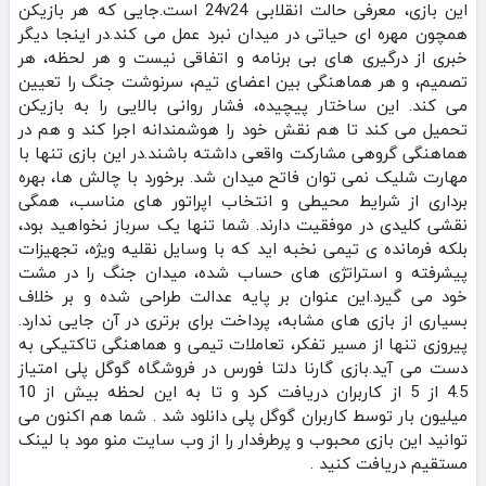
این بازی، معرفی حالت انقلابی 24v24 است.جایی که هر بازیکن
همچون مهره‌ ای حیاتی در میدان نبرد عمل می‌ کند.در اینجا دیگر
خبری از درگیری‌ های بی‌ برنامه و اتفاقی نیست و هر لحظه، هر
تصمیم، و هر هماهنگی بین اعضای تیم، سرنوشت جنگ را تعیین
می‌ کند. این ساختار پیچیده، فشار روانی بالایی را به بازیکن
تحمیل می‌ کند تا هم نقش خود را هوشمندانه اجرا کند و هم در
هماهنگی گروهی مشارکت واقعی داشته باشند.در این بازی تنها با
مهارت شلیک نمی‌ توان فاتح میدان شد. برخورد با چالش‌ ها، بهره‌
برداری از شرایط محیطی و انتخاب اپراتور های مناسب، همگی
نقشی کلیدی در موفقیت دارند. شما تنها یک سرباز نخواهید بود،
بلکه فرمانده‌ ی تیمی نخبه‌ اید که با وسایل نقلیه ویژه، تجهیزات
پیشرفته و استراتژی‌ های حساب‌ شده، میدان جنگ را در مشت
خود می‌ گیرد.این عنوان بر پایه عدالت طراحی شده و بر خلاف
بسیاری از بازی‌ های مشابه، پرداخت برای برتری در آن جایی ندارد.
پیروزی تنها از مسیر تفکر، تعاملات تیمی و هماهنگی تاکتیکی به
دست می آید.بازی گارنا دلتا فورس در فروشگاه گوگل پلی امتیاز
4.5 از 5 از کاربران دریافت کرد و تا به این لحظه بیش از 10
میلیون بار توسط کاربران گوگل پلی دانلود شد . شما هم اکنون می
توانید این بازی محبوب و پرطرفدار را از وب سایت منو مود با لینک
مستقیم دریافت کنید .