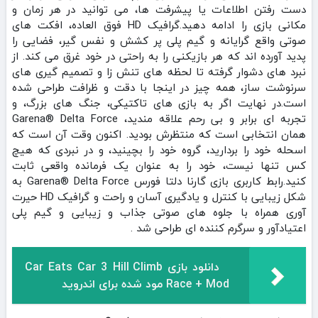
دست رفتن اطلاعات یا پیشرفت‌ ها، می‌ توانید در هر زمان و
مکانی بازی را ادامه دهید.گرافیک HD فوق‌ العاده، افکت‌ های
صوتی واقع‌ گرایانه و گیم‌ پلی پر کشش و نفس‌ گیر، فضایی را
پدید آورده‌ اند که هر بازیکنی را به‌ راحتی در خود غرق می‌ کند. از
نبرد های دشوار گرفته تا لحظه‌ های تنش‌ زا و تصمیم‌ گیری‌ های
سرنوشت‌ ساز، همه چیز در اینجا با دقت و ظرافت طراحی شده
است.در نهایت اگر به بازی‌ های تاکتیکی، جنگ‌ های بزرگ، و
تجربه‌ ای برابر و بی‌ رحم علاقه‌ مندید، Garena® Delta Force
همان انتخابی است که منتظرش بودید. اکنون وقت آن است که
اسحله خود را بردارید، گروه خود را بچینید، و در نبردی که هیچ‌
کس تنها نیست، خود را به‌ عنوان یک فرمانده واقعی ثابت
کنید.رابط کاربری بازی گارنا دلتا فورس Garena® Delta Force به
شکل زیبایی با کنترل و یادگیری آسان و راحت و گرافیک HD حیرت
آوری همراه با جلوه های صوتی جذاب و زیبایی و گیم پلی
اعتیادآور و سرگرم کننده ای طراحی شد .
دانلود بازی Car Eats Car 3 Hill Climb
Race + Mod مود شده برای اندروید