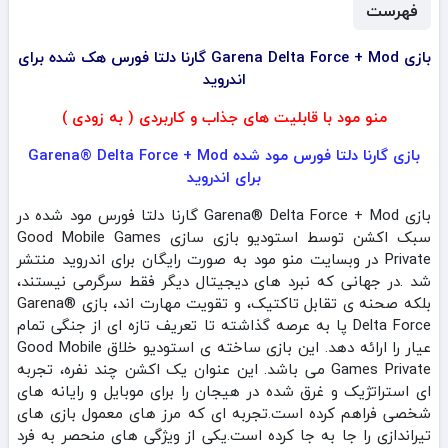
فهرست
بازی Garena Delta Force + Mod گارنا دلتا فورس هک شده برای
اندروید
منو مود با قابلیت های جذاب و کاربردی ( به زودی )
بازی گارنا دلتا فورس مود شده Garena® Delta Force + Mod
برای اندروید
بازی Garena® Delta Force + Mod گارنا دلتا فورس مود شده در
سبک اکشن توسط استودیو بازی سازی Good Mobile Games
Private در وبسایت منو مود به صورت رایگان برای اندروید منتشر
شد .در جهانی که نبرد های دیجیتال دیگر فقط سرگرمی نیستند،
بلکه صحنه‌ ی تقابل تاکتیک، و تقویت مهارت اند، بازی Garena®
Delta Force پا به عرصه گذاشته تا تعریف تازه‌ ای از جنگی تمام‌
عیار را ارائه دهد. این بازی ساخته‌ ی استودیو خلاق Good Mobile
Games Private می باشد‌. این عنوان یک اکشن چند نفره، تجربه‌
ای استراتژیک و غرق‌ شده در هیجان را برای موبایل و رایانه‌ های
شخصی فراهم کرده است.تجربه‌ ای که مرز های معمول بازی‌ های
تیراندازی را جا به جا کرده است.یکی از ویژگی‌ های منحصر به‌ فرد