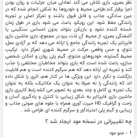
نظر بصری، بازی تلاش می‌ کند تعادلی میان جزئیات و روان‌ بودن
اجرا برقرار کند.طراحی محیط و خودروها به شکلی انجام شده که در
عین سادگی، جذاب و قابل‌ قبول باشند و تمرکز اصلی بر تجربه‌
رانندگی حفظ شود. این رویکرد باعث می‌ شود بازی در طول زمان
خسته‌ کننده نشود و بازیکن بتواند بدون احساس سنگینی یا
آشفتگی بصری، از محیط آن لذت ببرد.در مجموع، بازی ماشین بازی
فایرتایر یک تجربه‌ رانندگی جامع را ارائه می‌ دهد که بر آزادی عمل،
تنوع، و حس واقعی حرکت در محیط شهری تمرکز دارد. ترکیب
محیط گسترده، خودروهای متنوع، گیم‌ پلی روان و امکان شخصی‌
سازی، باعث شده است که بازی بتواند مخاطبان مختلفی را جذب
کند و تجربه‌ ای ارائه دهد که هم سرگرم‌ کننده است و هم قابلیت
بازگشت و تکرار دارد. این ویژگی‌ ها در کنار هم، اثری را شکل داده‌
اند که رانندگی را نه صرفا به‌ عنوان یک مکانیک، بلکه به‌ عنوان
یک تجربه‌ ی کامل و چند بعدی به تصویر می‌ کشد.رابط کاربری بازی
‏‏‏‏‏‏‏‏‏‏‏‏‏ماشین بازی ‏‏‏‏‏‏‏فایرتایر به شکل زیبایی با کنترل و یادگیری آسان و
راحت و گرافیک HD حیرت آوری همراه با جلوه های صوتی جذاب و
زیبایی و گیم پلی اعتیادآور و سرگرم کننده ای طراحی شد .
چه تغییراتی در نسخه مود ایجاد شد ؟
1 – منو مود