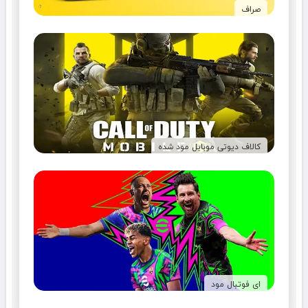
صراف
کالاف دیوتی موبایل مود شده
ای فوتبال مود