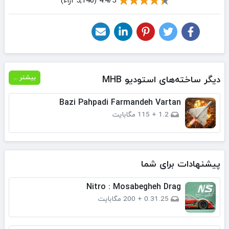
4.4/5 (5,140 آراء)
دیگر ساخته‌های استودیو MHB
بیشتر ...
Bazi Pahpadi Farmandeh Vartan
1.2
+
115 مگابایت
پیشنهادات برای شما
Nitro : Mosabegheh Drag
0.31.25
+
200 مگابایت