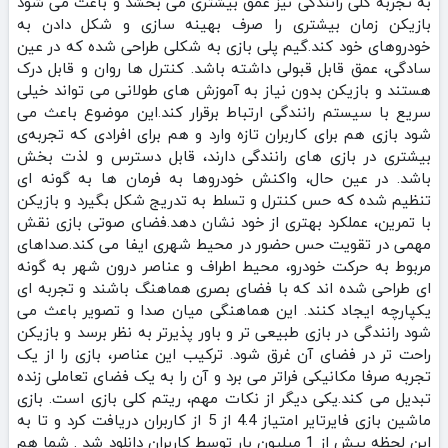
به تجربه‌ کلی رانندگی نیز عمق بیشتری می‌ بخشد و باعث می‌ شود
بازیکن زمان بیشتری را صرف بهینه‌ سازی و شکل‌ دادن به
خودروهای خود کند.گیم‌ پلی بازی به شکلی طراحی شده که در عین
سادگی، عمق قابل قبولی داشته باشد. کنترل‌ ها روان و قابل‌ درک
هستند و بازیکن بدون نیاز به آموزش‌ های طولانی می‌ تواند خیلی
سریع با سیستم رانندگی ارتباط برقرار کند.این موضوع باعث می‌
شود بازی هم برای کاربران تازه‌ وارد و هم برای افرادی که تجربه‌ی
بیشتری در بازی‌ های رانندگی دارند، قابل‌ دسترس و لذت‌ بخش
باشد. در عین حال، واکنش خودروها به فرمان‌ ها به‌ گونه‌ ای
تنظیم شده که حس کنترل و تسلط به‌ تدریج شکل بگیرد و بازیکن
با تمرین، عملکرد بهتری از خود نشان دهد.فضای صوتی بازی نقش
مهمی در تقویت حس حضور در محیط شهری ایفا می‌ کند.صداهای
مربوط به حرکت خودرو، محیط اطراف و عناصر درون شهر به‌ گونه‌
ای طراحی شده‌ اند که با فضای بصری هماهنگ باشند و تجربه‌ ای
یکپارچه ایجاد کنند. این هماهنگی میان صدا و تصویر باعث می‌
شود رانندگی در بازی طبیعی‌ تر و باور پذیرتر به نظر برسد و بازیکن
راحت‌ تر در فضای آن غرق شود. ترکیب این عناصر، بازی را از یک
تجربه‌ صرفا مکانیکی فراتر می‌ برد و آن را به یک فضای تعاملی زنده
تبدیل می‌ کند.یکی دیگر از نکات مهم، ریتم کلی بازی است. بازی
‏‏‏‏‏‏‏‏‏‏‏‏‏ماشین بازی ‏‏‏‏‏‏‏فایرتایر امتیاز 4.4 از 5 از کاربران دریافت کرد و تا به
این لحظه بیش از 1 میلیون بار توسط کاربران دانلود شد . شما هم