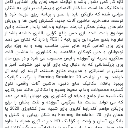
تازه‌ کار کمی دشوار باشد و نیازمند صرف زمان برای آشنایی کامل
با مکانیک‌ ها است. ساختار اقتصادی و پیشرفت در بازی به شکلی
طراحی شده که بازیکن باید با صبر و برنامه‌ ریزی مزرعه خود را
توسعه دهد،خرید ماشین‌ آلات جدید، گسترش زمین‌ ها و پرورش
دام‌ های بیشتر همگی نیازمند سرمایه و درآمد پایدار هستند و این
موضوع باعث شده بازی حس واقع‌ گرایی بالاتری داشته باشد.از
نظر رده‌ بندی سنی، این بازی رتبه PEGI 3 را دارد که نشان می‌ دهد
بازی برای تمامی گروه‌ های سنی مناسب بوده و به‌ ویژه برای
نوجوانان و حتی کودکان علاقه‌مند به کشاورزی یا ماشین‌ آلات
سنگین، تجربه‌ ای آموزنده و ایمن محسوب می‌ شود و در عین حال
برای بزرگسالانی که به دنبال یک بازی آرام، غیر خشونت‌ آمیز و
مبتنی بر استراتژی و مدیریت منابع هستند، گزینه‌ ای ایده‌ آل
خواهد بود. در نهایت، Farming Simulator 20 با ترکیب گرافیک
بهبود یافته، مکانیک‌ های دقیق، ماشین‌ آلات واقعی، تنوع
گسترده محصولات و دام، محیط وسیع و امکاناتی مانند سوارکاری،
یک شبیه‌ ساز جامع و حرفه‌ ای کشاورزی روی موبایل ارائه می‌ دهد
که می‌ تواند ساعت‌ ها سرگرمی آموزنده و لذت‌ بخش را برای
بازیکن فراهم کند.رابط کاربری بازی شبیه ساز کشاورزی 2020 یا
همان بازی Farming Simulator 20 به شکل زیبایی با کنترل و
یادگیری آسان و راحت و گرافیک HD حیرت آوری همراه با جلوه
های صوتی جذاب و زیبایی و گیم پلی اعتیادآور و سرگرم کننده ای