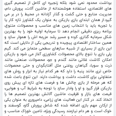
برداشت محدود نمی‌ شود بلکه زنجیره‌ ای کامل از تصمیم‌ گیری‌
های اقتصادی، استفاده هوشمندانه از ماشین‌ آلات، پرورش دام،
مدیریت منابع و حتی گشت‌ و گذار آزادانه در محیط را در بر می‌
گیرد.از همان ابتدای بازی بازیکن به عنوان یک کشاورز تازه‌ کار یا
با تجربه باید با انتخاب زمین‌ های مناسب و محصولات متنوع،
برنامه‌ ریزی دقیقی انجام دهد تا سرمایه اولیه خود را به بهترین
شکل سرمایه‌ گذاری کرده و مسیر رشد مزرعه‌ اش را هموار سازد و
همین ساختار اقتصادی پیچیده و تدریجی یکی از دلایلی است که
این بازی از بسیاری از شبیه‌ سازهای سطحی متمایز می‌ کند. گیم‌
پلی بازی با تنوع بالای محصولات کشاورزی آغاز می‌ شود و بازیکن
امکان کاشت غلاتی مانند گندم و جو، محصولات صنعتی مانند
ذرت و سویا، گیاهان روغنی مثل آفتابگردان و حتی محصولات
خاص‌ تری مانند پنبه را دارد که هر کدام نیاز به ابزار و روش‌ های
متفاوتی برای کاشت، داشت و برداشت دارند. این تنوع باعث شده
که هر مرحله از بازی چالش‌ ها و فرصت‌ های تازه‌ ای پیش روی
بازیکن قرار گیرد و او را وادار سازد با توجه به شرایط آب‌ و هوایی،
قیمت‌ های بازار و ظرفیت ماشین‌ آلاتش بهترین تصمیم‌ ها را
اتخاذ کند. در کنار این فعالیت‌ های زراعی، دامپروری به عنوان یکی
از ارکان مهم بازی اضافه شده که شامل پرورش گاو، گوسفند و
خوک است و هر دام نیازمند رسیدگی ویژه، تامین خوراک مناسب و