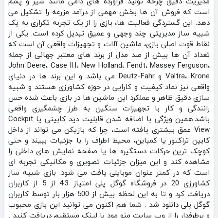
مدیریت دقیق چرخه تولید فرآورده‌ های دامی مانند شیر و پشم
است که فروش آن‌ ها بخش مهمی از درآمد مزرعه را تشکیل می‌
دهد. این گستردگی فعالیت‌ ها، بازی را از یک تجربه تکراری به یک
شبیه‌ ساز مدیریتی چند وجهی و عمیق تبدیل کرده است. یکی از
نقاط قوت اصلی بازی، ماشین‌ آلات و تجهیزات واقعی آن است که
تعداد آن‌ ها بیش از صد مدل از برند های معتبر جهانی از جمله
John Deere، Case IH، New Holland، Fendt، Massey Ferguson،
Valtra، Krone و Deutz-Fahr می‌ باشد و این برند ها در دنیای
واقعی نیز نماد کیفیت و کارایی در حوزه کشاورزی هستند و شبیه‌
سازی دقیق ظاهر و عملکرد این ماشین‌ ها در بازی باعث شده حس
رانندگی و کار با تجهیزات سنگین به‌ طرز چشمگیری واقعی
باشد.همین ویژگی با اضافه شدن قابلیت دید کابینی یا Cockpit
View عمق بیشتری یافته است، چرا که بازیکن می‌ تواند از داخل
کابین تراکتور یا کمباین، محیط اطراف را با جزئیات ببیند و حتی
کوچک‌ ترین حرکات دستگیره‌ ها یا صفحه‌ نمایش‌ های داخلی را
مشاهده کند و این میزان جزئیات تصویری و مکانیکی تجربه‌ ای
است که در کمتر عنوان موبایلی یافت می‌ شود. بازی شبیه ساز
کشاورزی 20 در فروشگاه گوگل پلی امتیاز 4.3 از 5 از کاربران
دریافت کرد و تا به این لحظه بیش از 500 هزار بار توسط کاربران
گوگل پلی دانلود شد . شما هم اکنون می توانید این بازی محبوب
و پرطرفدار را از وب سایت منو مود با لینک مستقیم دریافت کنید .