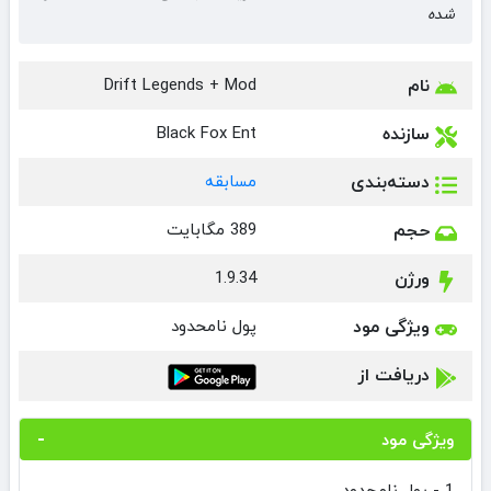
شده
نام
Drift Legends + Mod
سازنده
Black Fox Ent
دسته‌بندی
مسابقه
حجم
389 مگابایت
ورژن
1.9.34
ویژگی مود
پول نامحدود
دریافت از
ویژگی مود
1 - پول نامحدود