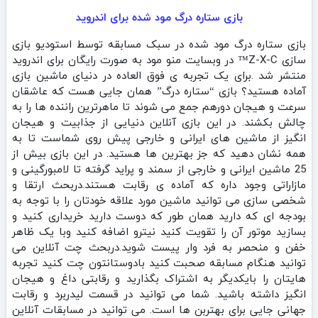
بازی ستاره درگ مود شده برای اندروید
بازی ستاره درگ مود شده در سبک مسابقه توسط استودیو بازی
سازی Z-X-C™ در وبسایت منو مود به صورت رایگان برای اندروید
منتشر شد .برای یک تجربه ی فوق العاده در دنیای ماشین بازی
آماده هستید؟ بازی “ستاره درگ” همان جایی هست که عاشقان
سرعت و هیجان دورهم جمع می شوند تا ماهرترین راننده ها را به
چالش بکشند. در این بازی آنلاین دنیایی از جذابیت و هیجان
انگیز از ماشین های ایرانی و خارجی پیش روی شماست تا به
همه نشان دهید که جز بهترین ها هستید. در این بازی بیش از
25 ماشین ایرانی و خارجی از سمند و پراید گرفته تا لامبورگینی و
مازاراتی وجود داره که آماده ی رقابت هستند.دربحث ارتقا و
شخصی سازی می توانید ماشین مورد علاقه خودتان را با توجه به
بودجه ای که دارید همان طور که دوست دارید خریداری کنید و
بسازید موتور آن را تقویت کنید نیترو اضافه کنید وبا یک ظاهر
خفن و منحصر به فرد وار پیست شوید.دربحث چت آنلاین می
توانید هنگام مسابقه صحبت کنید بادوستانتون چت کنید تجربه
هایتان را بایکدیگر به اشتراک بگذارید و رقابتی داغ و هیجان
انگیز داشته باشید. شما می توانید در قسمت لیدربرد و رقابت
جهانی جایی برای بهتربن ها است. می توانید در مسابقات آنلاین