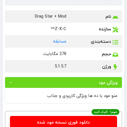
نام
Drag Star + Mod
سازنده
Z-X-C™
دسته‌بندی
مسابقه
حجم
278 مگابایت
ورژن
5.1.5.7
ویژگی مود
منو مود با ده ها ویژگی کاربردی و جذاب
مهم! : کلیک کنید
دانلود فوری نسخه مود شده