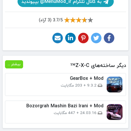
به کانال تلگرام MenuMod_ir@ بپیوندید
3.7/5 (3 آراء)
دیگر ساخته‌های Z-X-C™
بیشتر ...
GearBox + Mod
9.3.2
+
203 مگابایت
Bozorgrah Mashin Bazi Irani + Mod
24.03.16
+
447 مگابایت