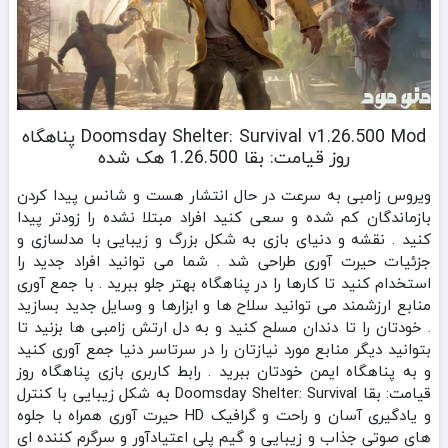
Doomsday Shelter: Survival v1.26.500 Mod پناهگاه
روز قیامت: بقا 1.26.500 هک شده
ویروس زامبی به سرعت در حال انتشار هست و شانس پیدا کردن
بازماندگان کم شده و سعی کنید افراد مبتلا نشده را زودتر پیدا
کنید . نقشه و دنیای بازی به شکل بزرگ و زیبایی با مدلسازی و
جزئیات حیرت آوری طراحی شد . شما می توانید افراد جدید را
استخدام کنید تا کارها را در پناهگاه بهتر جلو ببرید . با جمع آوری
منابع ارزشمند می توانید سلاح ها و ابزارها و وسایل جدید بسازید
. خودتان را تا دندان مسلح کنید و به دل ارتش زامبی ها بزنید تا
بتوانید دیگر منابع مورد نیازتان را در سرتاسر دنیا جمع آوری کنید
و به پناهگاه ایمن خودتان ببرید . رابط کاربری بازی پناهگاه روز
قیامت: بقا Doomsday Shelter: Survival به شکل زیبایی با کنترل
و یادگیری آسان و راحت و گرافیک HD حیرت آوری همراه با جلوه
های صوتی جذاب و زیبایی و گیم پلی اعتیادآور و سرگرم کننده ای