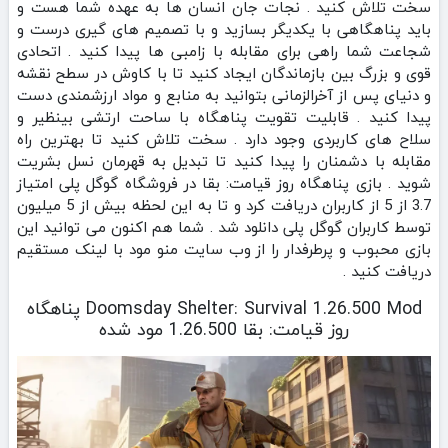
سخت تلاش کنید . نجات جان انسان ها به عهده شما هست و
باید پناهگاهی با یکدیگر بسازید و با تصمیم های گیری درست و
شجاعت شما راهی برای مقابله با زامبی ها پیدا کنید . اتحادی
قوی و بزرگ بین بازماندگان ایجاد کنید تا با کاوش در سطح نقشه
و دنیای پس از آخرالزمانی بتوانید به منابع و مواد ارزشمندی دست
پیدا کنید . قابلیت تقویت پناهگاه با ساحت ارتشی بینظیر و
سلاح های کاربردی وجود دارد . سخت تلاش کنید تا بهترین راه
مقابله با دشمنان را پیدا کنید تا تبدیل به قهرمان نسل بشریت
شوید . بازی پناهگاه روز قیامت: بقا در فروشگاه گوگل پلی امتیاز
3.7 از 5 از کاربران دریافت کرد و تا به این لحظه بیش از 5 میلیون
توسط کاربران گوگل پلی دانلود شد . شما هم اکنون می توانید این
بازی محبوب و پرطرفدار را از وب سایت منو مود با لینک مستقیم
دریافت کنید .
Doomsday Shelter: Survival 1.26.500 Mod پناهگاه
روز قیامت: بقا 1.26.500 مود شده