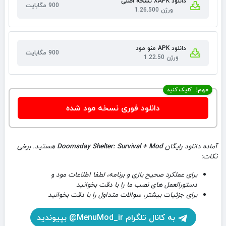
دانلود XAPK نسخه اصلی
900 مگابایت
ورژن 1.26.500
دانلود APK منو مود
900 مگابایت
ورژن 1.22.50
مهم! : کلیک کنید
دانلود فوری نسخه مود شده
آماده دانلود رایگان
Doomsday Shelter: Survival + Mod
هستید. برخی
نکات:
برای عملکرد صحیح بازی و برنامه، لطفا اطلاعات مود و
دستورالعمل های نصب ما را با دقت بخوانید
برای جزئیات بیشتر، سوالات متداول را با دقت بخوانید
به کانال تلگرام MenuMod_ir@ بپیوندید