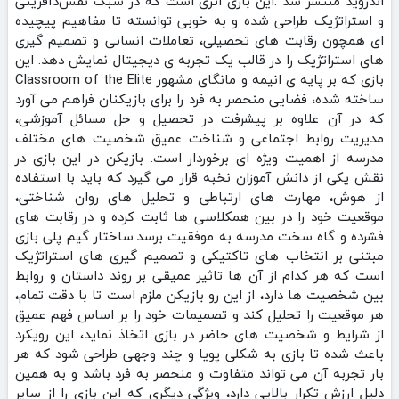
اندروید منتشر شد .این بازی اثری است که در سبک نقش‌دآفرینی
و استراتژیک طراحی شده و به خوبی توانسته تا مفاهیم پیچیده‌
ای همچون رقابت‌ های تحصیلی، تعاملات انسانی و تصمیم‌ گیری‌
های استراتژیک را در قالب یک تجربه‌ ی دیجیتال نمایش دهد. این
بازی که بر پایه‌ ی انیمه و مانگای مشهور Classroom of the Elite
ساخته شده، فضایی منحصر به فرد را برای بازیکنان فراهم می‌ آورد
که در آن علاوه بر پیشرفت در تحصیل و حل مسائل آموزشی،
مدیریت روابط اجتماعی و شناخت عمیق شخصیت‌ های مختلف
مدرسه از اهمیت ویژه‌ ای برخوردار است. بازیکن در این بازی در
نقش یکی از دانش‌ آموزان نخبه قرار می‌ گیرد که باید با استفاده
از هوش، مهارت‌ های ارتباطی و تحلیل‌ های روان‌ شناختی،
موقعیت خود را در بین همکلاسی‌ ها ثابت کرده و در رقابت‌ های
فشرده و گاه سخت مدرسه به موفقیت برسد.ساختار گیم‌ پلی بازی
مبتنی بر انتخاب‌ های تاکتیکی و تصمیم‌ گیری‌ های استراتژیک
است که هر کدام از آن‌ ها تاثیر عمیقی بر روند داستان و روابط
بین شخصیت‌ ها دارد، از این رو بازیکن ملزم است تا با دقت تمام،
هر موقعیت را تحلیل کند و تصمیمات خود را بر اساس فهم عمیق
از شرایط و شخصیت‌ های حاضر در بازی اتخاذ نماید، این رویکرد
باعث شده تا بازی به شکلی پویا و چند وجهی طراحی شود که هر
بار تجربه آن می‌ تواند متفاوت و منحصر به فرد باشد و به همین
دلیل ارزش تکرار بالایی دارد، ویژگی دیگری که این بازی را از سایر