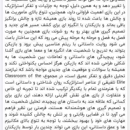
را تغییر دهد و به همین دلیل، توجه به جزئیات و تفکر استراتژیک
در این بازی اهمیت فراوانی دارد، همچنین، تنوع بالای ماموریت‌ ها
و چالش‌ ها باعث شده تا روند بازی همیشه تازه و چالش‌ برانگیز
باقی بماند و بازیکنان با انگیزه‌ ای برای کشف مسیر های جدید و
تصمیم‌ گیری‌ های بهتر رو به رو شوند، بازی همچنین به صورت
فصل به فصل و مرحله به مرحله پیش می‌ رود که این ساختار باعث
می‌ شود روایت داستانی با ریتم مناسبی پیش برود و بازیکن
بتواند به تدریج با شخصیت‌ ها، انگیزه‌ ها و معما های بازی آشنا
شود، پیچیدگی‌ های داستانی و تعاملات بین شخصیت‌ ها به
شکلی طراحی شده‌ اند که بازیکن هرگز احساس یکنواختی نکند و
همیشه با سوالات و موقعیت‌ های جدیدی مواجه باشد که نیازمند
تحلیل دقیق و تفکر عمیق است، در مجموع، Classroom of the
Elite تلفیقی از عناصر استراتژیک، روان‌ شناختی و داستانی است
که با هنرمندی تمام با یکدیگر ترکیب شده‌ اند تا تجربه‌ ای خاص
و متفاوت از بازی‌ های نقش‌ آفرینی ارائه دهند، این بازی برای
کسانی که علاقه‌ مند به داستان‌ های پیچیده، تحلیل شخصیت‌ ها
و تصمیم‌ گیری‌ های هوشمندانه هستند، فرصتی بی‌ نظیر فراهم
می‌ آورد تا در فضایی رقابتی و پر تنش به چالش کشیده شوند و
مهارت‌ های خود را بهبود ببخشند، با توجه به تنوع بالای مکانیزم‌
ها و عمق داستانی، این بازی می‌ تواند چندین بار توسط بازیکنان