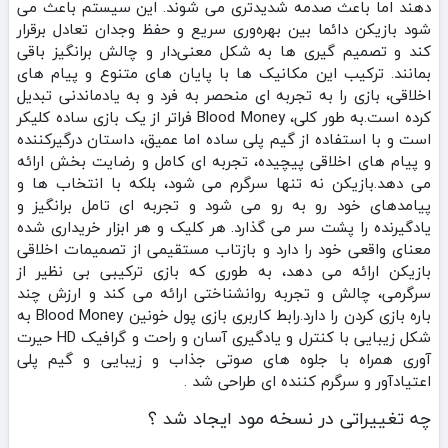
دهند اما باعث صدمه شدیدتری می‌ شوند. این سیستم باعث می‌
شود بازیکن دائما بین بهره‌وری سریع و حفظ وجدان تعادل برقرار
کند و تصمیم‌ گیری‌ ها به شکل معنی‌دار و چالش‌ برانگیز باقی
بمانند. ترکیب این مکانیک‌ ها با پایان‌ های متنوع و پیام‌ های
اخلاقی، بازی را به تجربه‌ ای منحصر به فرد و به یادماندنی تبدیل
کرده است.به طور کلی، Blood Money فراتر از یک بازی ساده کلیکر
است و با استفاده از گیم‌ پلی ساده اما عمیق، داستان درگیرکننده
و پیام‌ های اخلاقی پیچیده، تجربه‌ ای کامل و رضایت‌ بخش ارائه
می‌ دهد.بازیکن نه تنها سرگرم می‌ شود، بلکه با انتخاب‌ ها و
پیامدهای خود رو به‌ رو می‌ شود و تجربه‌ ای تامل‌ برانگیز و
یادگیرنده را پشت سر می‌ گذارد. هر کلیک و هر ابزار خریداری شده
معنای واقعی خود را دارد و بازتاب مستقیمی از تصمیمات اخلاقی
بازیکن ارائه می‌ دهد، به طوری که بازی ترکیبی بی‌ نظیر از
سرگرمی، چالش و تجربه روانشناختی ارائه می‌ کند و ارزش چند
باره بازی کردن را دارد.رابط کاربری بازی پول خونین Blood Money به
شکل زیبایی با کنترل و یادگیری آسان و راحت و گرافیک HD حیرت
آوری همراه با جلوه های صوتی جذاب و زیبایی و گیم پلی
اعتیادآور و سرگرم کننده ای طراحی شد .
چه تغییراتی در نسخه مود ایجاد شد ؟