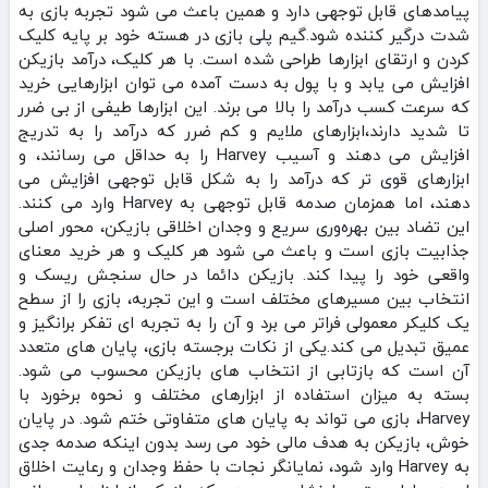
پیامدهای قابل توجهی دارد و همین باعث می‌ شود تجربه بازی به
شدت درگیر کننده شود.گیم پلی بازی در هسته خود بر پایه کلیک
کردن و ارتقای ابزارها طراحی شده است. با هر کلیک، درآمد بازیکن
افزایش می‌ یابد و با پول به‌ دست آمده می‌ توان ابزارهایی خرید
که سرعت کسب درآمد را بالا می‌ برند. این ابزارها طیفی از بی‌ ضرر
تا شدید دارند،ابزارهای ملایم و کم‌ ضرر که درآمد را به تدریج
افزایش می‌ دهند و آسیب Harvey را به حداقل می‌ رسانند، و
ابزارهای قوی‌ تر که درآمد را به شکل قابل توجهی افزایش می‌
دهند، اما همزمان صدمه قابل توجهی به Harvey وارد می‌ کنند.
این تضاد بین بهره‌وری سریع و وجدان اخلاقی بازیکن، محور اصلی
جذابیت بازی است و باعث می‌ شود هر کلیک و هر خرید معنای
واقعی خود را پیدا کند. بازیکن دائما در حال سنجش ریسک و
انتخاب بین مسیرهای مختلف است و این تجربه، بازی را از سطح
یک کلیکر معمولی فراتر می‌ برد و آن را به تجربه‌ ای تفکر برانگیز و
عمیق تبدیل می‌ کند.یکی از نکات برجسته بازی، پایان‌ های متعدد
آن است که بازتابی از انتخاب‌ های بازیکن محسوب می‌ شود.
بسته به میزان استفاده از ابزارهای مختلف و نحوه برخورد با
Harvey، بازی می‌ تواند به پایان‌ های متفاوتی ختم شود. در پایان
خوش، بازیکن به هدف مالی خود می‌ رسد بدون اینکه صدمه جدی
به Harvey وارد شود، نمایانگر نجات با حفظ وجدان و رعایت اخلاق