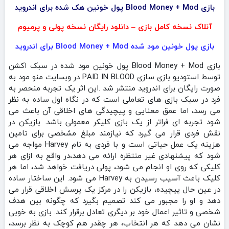
بازی Blood Money + Mod پول خونین هک شده برای اندروید
آنلاک نسخه کامل بازی – دانلود رایگان نسخه پولی و پرمیوم
بازی پول خونین مود شده Blood Money + Mod برای اندروید
بازی Blood Money + Mod پول خونین مود شده در سبک اکشن
توسط استودیو بازی سازی PAID IN BLOOD در وبسایت منو مود به
صورت رایگان برای اندروید منتشر شد .این اثر یک تجربه منحصر به
فرد در سبک بازی‌ های تعاملی است که در نگاه اول ساده به نظر
می‌ رسد، اما عمق معنایی و پیچیدگی‌ های اخلاقی آن باعث می‌
شود تجربه‌ ای فراتر از یک بازی کلیکر معمولی باشد. بازیکن در
نقش فردی قرار می‌ گیرد که نیازمند مبلغ مشخصی برای تامین
هزینه یک عمل حیاتی است و با فردی به نام Harvey مواجه می‌
شود که پیشنهادی غیر منتظره ارائه می‌ دهد،در واقع به ازای هر
کلیکی که روی او انجام می‌ شود، پولی دریافت خواهد شد، اما هر
کلیک باعث آسیب رسیدن به Harvey می‌ شود. این ساختار ساده
در عین حال پیچیده، بازیکن را در مرکز یک پرسش اخلاقی قرار می‌
دهد و او را مجبور می‌ کند تصمیم بگیرد که چگونه بین هدف
شخصی و تاثیر اعمال خود بر دیگری تعادل برقرار کند. بازی به خوبی
نشان می‌ دهد که هر انتخاب، هر چقدر هم کوچک به نظر برسد،