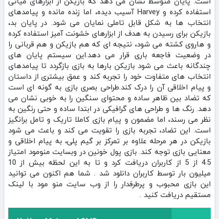
است. پایان متوسط نشان می‌ دهد که بازیکن از ابزارهای میانی
استفاده کرده و Harvey آسیب دیده، اما زنده مانده و پیامدهای
انتخاب‌ ها به شکل قابل تاملی نمایان می‌ شود. در پایان بد،
بازیکن برای رسیدن به هدف از ابزارهای خشونت‌ آمیز استفاده کرده
و هاروی کشته می‌ شود، نتیجه‌ ای که هم بازیکن و هم قربانی را
در وضعیت فاجعه‌ باری قرار می‌ دهد.این سیستم پایان‌ های
چندگانه باعث می‌ شود بازیکن بارها به بازی بازگردد تا پیامدهای
انتخاب‌ های متفاوت خود را تجربه کند و عمق بیشتری از داستان
و پیام اخلاقی آن را درک کند.طراحی بصری بازی به گونه‌ ای است
که تضاد بین ظاهر ساده و محتوای سنگین را به خوبی نشان می‌
دهد. رنگ‌ ها و طراحی‌ های گرافیکی در ابتدا ساده و حتی رنگین به
نظر می‌ رسند، اما مضمون و پیام بازی کاملا تاریک و تامل‌ برانگیز
است. این تضاد، تجربه بازی را تقویت می‌ کند و باعث می‌ شود
بازیکن در هر مرحله علاوه بر تمرکز بر گیم‌ پلی، به پیام اخلاقی و
معنایی بازی توجه کند. بازی پول خونین در وبسایت منومود امتیاز
4.5 از 5 از کاربران دریافت کرد و تا به این لحظه بیش از 10
میلیون بار توسط کاربران دانلود شد . شما هم اکنون می توانید
این بازی محبوب و پرطرفدار را از وب سایت منو مود با لینک
مستقیم دریافت کنید .