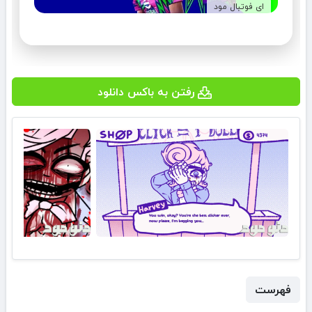
ای فوتبال مود
رفتن به باکس دانلود
فهرست