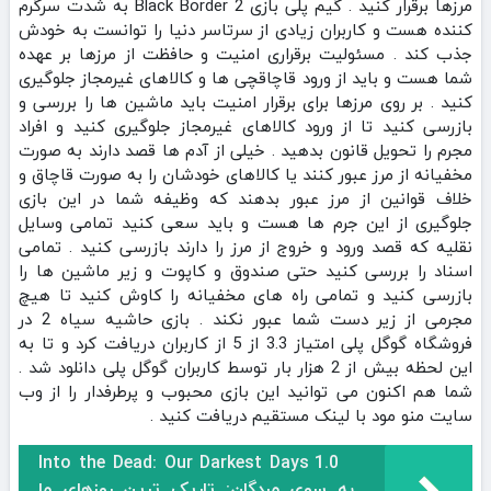
مرزها برقرار کنید . گیم پلی بازی Black Border 2 به شدت سرگرم
کننده هست و کاربران زیادی از سرتاسر دنیا را توانست به خودش
جذب کند . مسئولیت برقراری امنیت و حافظت از مرزها بر عهده
شما هست و باید از ورود قاچاقچی ها و کالاهای غیرمجاز جلوگیری
کنید . بر روی مرزها برای برقرار امنیت باید ماشین ها را بررسی و
بازرسی کنید تا از ورود کالاهای غیرمجاز جلوگیری کنید و افراد
مجرم را تحویل قانون بدهید . خیلی از آدم ها قصد دارند به صورت
مخفیانه از مرز عبور کنند یا کالاهای خودشان را به صورت قاچاق و
خلاف قوانین از مرز عبور بدهند که وظیفه شما در این بازی
جلوگیری از این جرم ها هست و باید سعی کنید تمامی وسایل
نقلیه که قصد ورود و خروج از مرز را دارند بازرسی کنید . تمامی
اسناد را بررسی کنید حتی صندوق و کاپوت و زیر ماشین ها را
بازرسی کنید و تمامی راه های مخفیانه را کاوش کنید تا هیچ
مجرمی از زیر دست شما عبور نکند . بازی حاشیه سیاه 2 در
فروشگاه گوگل پلی امتیاز 3.3 از 5 از کاربران دریافت کرد و تا به
این لحظه بیش از 2 هزار بار توسط کاربران گوگل پلی دانلود شد .
شما هم اکنون می توانید این بازی محبوب و پرطرفدار را از وب
سایت منو مود با لینک مستقیم دریافت کنید .
Into the Dead: Our Darkest Days 1.0
به سوی مردگان: تاریک ترین روزهای ما